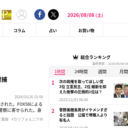
2026/08/08
(土)
コラム
占い
お買い物
総合ランキング
最終更新：2026/08/08 04
1時間
24時間
週間
月間
逮捕
次の政権を取ってほしい党
3位 立憲民主、2位 維新を抑
えた衝撃の圧倒的1位は？
2024/03/26 15:50
2023/12/03 06:00
れた。FOX58による
警察に寄せられた。身
菅野美穂長男がイケメンすぎ
ると話題 公園で堺雅人より
人体の足を持ち去った
亡事故
#カリフォルニア州
有名人
んだのはレセンド・テ
2018/05/24 16:00