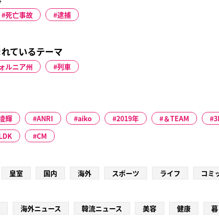
死亡事故
逮捕
まれているテーマ
ォルニア州
列車
凌輝
ANRI
aiko
2019年
＆TEAM
LDK
CM
皇室
国内
海外
スポーツ
ライフ
コミ
海外ニュース
韓流ニュース
美容
健康
暮