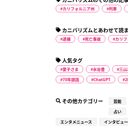
カリフォルニア州
列車
カニバリズムとあわせて読
逮捕
死亡事故
カリフ
人気タグ
愛子さま
水谷豊
三山
70年談話
ChatGPT
2
その他カテゴリー
芸能
占い
エンタメニュース
インタビュー