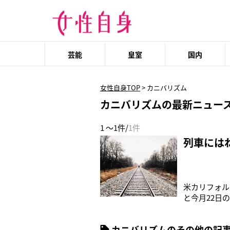
芸能
皇室
国内
女性自身TOP
>
カニバリズム
カニバリズムの最新ニュー
1 ～1件/
1件
列車には
米カリフォル
と今月22日
元不明の被害
男が目撃され
カニバリズムのその他の記
レス被告（2