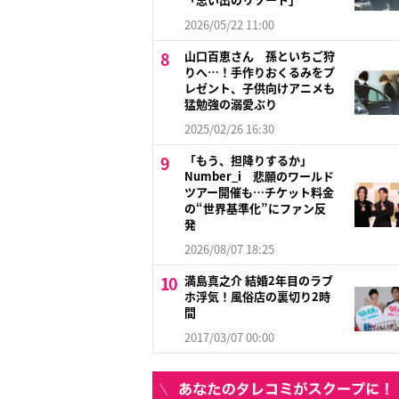
2026/05/22 11:00
山口百恵さん 孫といちご狩
りへ…！手作りおくるみをプ
レゼント、子供向けアニメも
猛勉強の溺愛ぶり
2025/02/26 16:30
「もう、担降りするか」
Number_i 悲願のワールド
ツアー開催も…チケット料金
の“世界基準化”にファン反
発
2026/08/07 18:25
満島真之介 結婚2年目のラブ
ホ浮気！風俗店の裏切り2時
間
2017/03/07 00:00