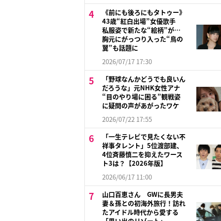
《前にも後ろにもタトゥー》
43歳“紅白出場”女優歌手
私服姿で新たな“絵柄”が…
胸元にがっつり入った“鳥の
翼”も話題に
2026/07/17 17:30
「野球なんかどうでも良いん
だろうな」元NHK女性アナ
“目のやり場に困る”観戦姿
に疑問の声があがったワケ
2026/07/22 17:55
「一生テレビで見たくない不
祥事タレント」5位渡部建、
4位斉藤慎二を抑えたワース
ト3は？【2026年版】
2026/06/17 11:00
山口百恵さん GWに長男夫
妻＆孫との初海外旅行！訪れ
たアイドル時代から愛する
「思い出のリゾート」