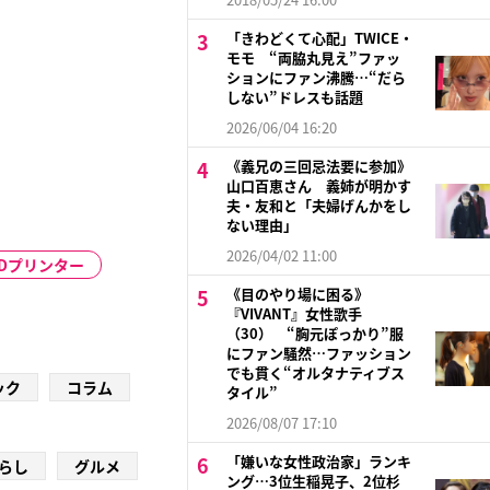
「きわどくて心配」TWICE・
モモ “両脇丸見え”ファッ
ションにファン沸騰…“だら
しない”ドレスも話題
2026/06/04 16:20
《義兄の三回忌法要に参加》
山口百恵さん 義姉が明かす
夫・友和と「夫婦げんかをし
ない理由」
2026/04/02 11:00
3Dプリンター
《目のやり場に困る》
『VIVANT』女性歌手
（30） “胸元ぽっかり”服
にファン騒然…ファッション
でも貫く“オルタナティブス
ック
コラム
タイル”
2026/08/07 17:10
「嫌いな女性政治家」ランキ
らし
グルメ
ング…3位生稲晃子、2位杉