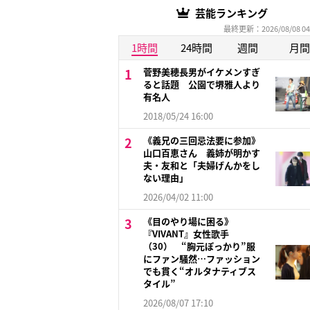
芸能ランキング
最終更新：2026/08/08 04
1時間
24時間
週間
月間
菅野美穂長男がイケメンすぎ
ると話題 公園で堺雅人より
有名人
2018/05/24 16:00
《義兄の三回忌法要に参加》
山口百恵さん 義姉が明かす
夫・友和と「夫婦げんかをし
ない理由」
2026/04/02 11:00
《目のやり場に困る》
『VIVANT』女性歌手
（30） “胸元ぽっかり”服
にファン騒然…ファッション
でも貫く“オルタナティブス
タイル”
2026/08/07 17:10