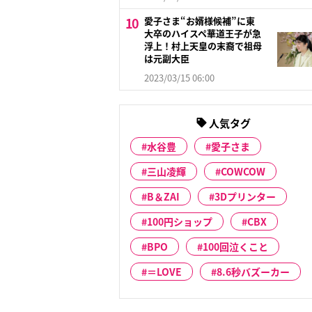
愛子さま“お婿様候補”に東
大卒のハイスペ華道王子が急
浮上！村上天皇の末裔で祖母
は元副大臣
2023/03/15 06:00
人気タグ
水谷豊
愛子さま
三山凌輝
COWCOW
B＆ZAI
3Dプリンター
100円ショップ
CBX
BPO
100回泣くこと
＝LOVE
8.6秒バズーカー