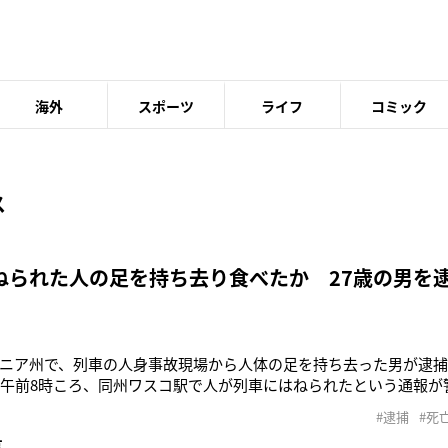
海外
スポーツ
ライフ
コミック
ス
ねられた人の足を持ち去り食べたか 27歳の男を
ニア州で、列車の人身事故現場から人体の足を持ち去った男が逮捕さ
の午前8時ころ、同州ワスコ駅で人が列車にはねられたという通報が
者は現場で死亡が確認されたが、警察が到着する前に、現場から
#逮捕
#死
ていた。複数の目撃者の証言や防犯カメラの映像から、犯行に及
事
7）であることが判