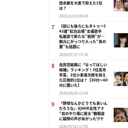
田水脈を大差で抑えた1位
は？
2023/12/16 06:00
《前にも後ろにもタトゥー》
43歳“紅白出場”女優歌手
私服姿で新たな“絵柄”が…
胸元にがっつり入った“鳥の
翼”も話題に
2026/07/17 17:30
自民党総裁に「なってほしい
候補」ランキング！3位高市
早苗、2位小泉進次郎を抑え
た圧倒的1位は？【30代〜60
代に聞いた】
2024/09/26 11:00
「野球なんかどうでも良いん
だろうな」元NHK女性アナ
“目のやり場に困る”観戦姿
に疑問の声があがったワケ
2026/07/22 17:55