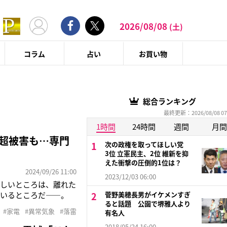
2026/08/08
(土)
コラム
占い
お買い物
総合ランキング
最終更新：2026/08/08 07
1時間
24時間
週間
月間
円超被害も…専門
次の政権を取ってほしい党
3位 立憲民主、2位 維新を抑
えた衝撃の圧倒的1位は？
2024/09/26 11:00
2023/12/03 06:00
ろしいところは、離れた
でいるところだ――。
菅野美穂長男がイケメンすぎ
ると話題 公園で堺雅人より
猛暑の中、突然エアコ
#家電
#異常気象
#落雷
有名人
故障を免れた扇風機3
2018/05/24 16:00