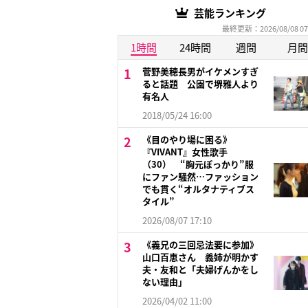
芸能ランキング
最終更新：2026/08/08 07
1時間
24時間
週間
月間
菅野美穂長男がイケメンすぎ
ると話題 公園で堺雅人より
有名人
2018/05/24 16:00
《目のやり場に困る》
『VIVANT』女性歌手
（30） “胸元ぽっかり”服
にファン騒然…ファッション
でも貫く“オルタナティブス
タイル”
2026/08/07 17:10
《義兄の三回忌法要に参加》
山口百恵さん 義姉が明かす
夫・友和と「夫婦げんかをし
ない理由」
2026/04/02 11:00