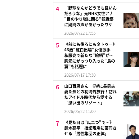
「野球なんかどうでも良いん
だろうな」元NHK女性アナ
“目のやり場に困る”観戦姿
に疑問の声があがったワケ
2026/07/22 17:55
《前にも後ろにもタトゥー》
43歳“紅白出場”女優歌手
私服姿で新たな“絵柄”が…
胸元にがっつり入った“鳥の
翼”も話題に
2026/07/17 17:30
山口百恵さん GWに長男夫
妻＆孫との初海外旅行！訪れ
たアイドル時代から愛する
「思い出のリゾート」
2026/05/22 11:00
《見た目は“瓜二つ”で…》
鈴木亮平 撮影現場に帯同さ
せる「男性集団の正体」