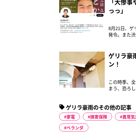
「大惨事
っっ」
8月21日、
発令。また渋
情報が一時発
ゲリラ豪雨。
ジが故障した
ゲリラ豪
ン！
この時季、全
まう、恐ろし
づいたという
屋根工事、屋
ゲリラ豪雨のその他の記事
富田功義さん
家電
損害保険
異常気
ベランダ