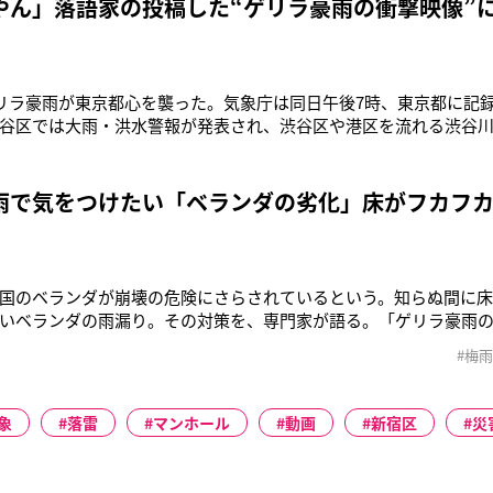
やん」落語家の投稿した“ゲリラ豪雨の衝撃映像”に
ゲリラ豪雨が東京都心を襲った。気象庁は同日午後7時、東京都に記
谷区では大雨・洪水警報が発表され、渋谷区や港区を流れる渋谷
表されていた。JR山手線で一時運転が見合わせになるなど、交通
その影響は大きく、例えばJR新宿駅では構内の一部が浸水。駅構
という報告も、SNS
雨で気をつけたい「ベランダの劣化」床がフカフ
国のベランダが崩壊の危険にさらされているという。知らぬ間に
いベランダの雨漏り。その対策を、専門家が語る。「ゲリラ豪雨
場合は、すでに住宅が雨漏りのダメージを受けている可能性があ
#梅雨
根リフォーム専門店で、HP「街の屋根やさん」を運営しているシ
だ。特にダメージが大きい
象
落雷
マンホール
動画
新宿区
災