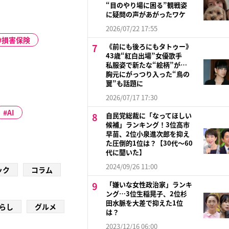
“目のやり場に困る”観戦姿
に疑問の声があがったワケ
2026/07/22 17:55
損害保険
《前にも後ろにもタトゥー》
43歳“紅白出場”女優歌手
私服姿で新たな“絵柄”が…
胸元にがっつり入った“鳥の
翼”も話題に
2026/07/17 17:30
AI
自民党総裁に「なってほしい
候補」ランキング！3位高市
早苗、2位小泉進次郎を抑え
た圧倒的1位は？【30代〜60
代に聞いた】
2024/09/26 11:00
ック
コラム
「嫌いな女性政治家」ランキ
ング…3位生稲晃子、2位杉
田水脈を大差で抑えた1位
らし
グルメ
は？
2023/12/16 06:00