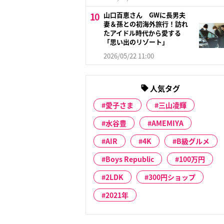
山口百恵さん GWに長男夫
妻＆孫との初海外旅行！訪れ
たアイドル時代から愛する
「思い出のリゾート」
2026/05/22 11:00
人気タグ
愛子さま
三山凌輝
水谷豊
AMEMIYA
AIR
4K
B級グルメ
Boys Republic
100万円
2LDK
300円ショップ
2021年