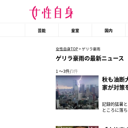
芸能
皇室
国内
女性自身TOP
>
ゲリラ豪雨
ゲリラ豪雨の最新ニュース
1 ～3件/
3件
秋も油断
家が対策
記録的猛暑と
ところに落ち
「自宅近くに
ンが使えなく
台で、何とか