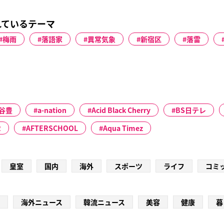
れているテーマ
梅雨
落語家
異常気象
新宿区
落雷
谷豊
a-nation
Acid Black Cherry
BS日テレ
R
AFTERSCHOOL
Aqua Timez
皇室
国内
海外
スポーツ
ライフ
コミ
海外ニュース
韓流ニュース
美容
健康
暮