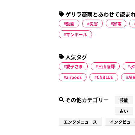
ゲリラ豪雨とあわせて読ま
動画
災害
家電
マンホール
人気タグ
愛子さま
三山凌輝
水
airpods
CNBLUE
AI
その他カテゴリー
芸能
占い
エンタメニュース
インタビュー