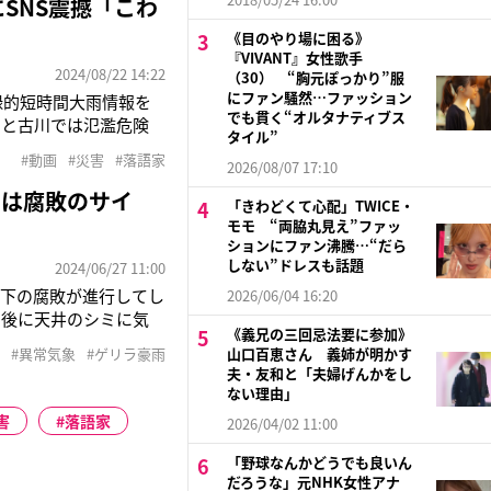
SNS震撼「こわ
《目のやり場に困る》
『VIVANT』女性歌手
2024/08/22 14:22
（30） “胸元ぽっかり”服
にファン騒然…ファッション
録的短時間大雨情報を
でも貫く“オルタナティブス
川と古川では氾濫危険
タイル”
ダイヤも乱れた今回の
#動画
#災害
#落語家
2026/08/07 17:10
内のデジタルサイネー
カは腐敗のサイ
「きわどくて心配」TWICE・
モモ “両脇丸見え”ファッ
ションにファン沸騰…“だら
しない”ドレスも話題
2024/06/27 11:00
床下の腐敗が進行してし
2026/06/04 16:20
の後に天井のシミに気
《義兄の三回忌法要に参加》
ります」こう話すのは
#異常気象
#ゲリラ豪雨
山口百恵さん 義姉が明かす
ェアテックの取締役、
夫・友和と「夫婦げんかをし
ない理由」
害
落語家
2026/04/02 11:00
「野球なんかどうでも良いん
だろうな」元NHK女性アナ