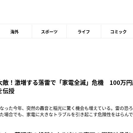
海外
スポーツ
ライフ
コミック
大敵！激増する落雷で「家電全滅」危機 100万
を伝授
なった今年、突然の轟音と稲光に驚く機会も増えている。雷の恐
た場合でも、家電に大きなトラブルを引き起こす危険性をはらん
雷が落ちて、テレビ、エアコン、冷蔵庫などが壊れました。連日の
なり、家族が室内熱中症にならないか心配になりました。数日間、
暑さをしのぎました」（