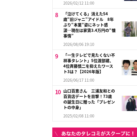
2026/02/12 11:00
「泣けてくる」消えた54
歳“旧ジャニ”アイドル 8年
ぶり“本業”姿にネット感
涙…現在は家賃3.4万円の“懐
事情”
2026/08/06 19:10
「一生テレビで見たくない不
祥事タレント」5位渡部建、
4位斉藤慎二を抑えたワース
ト3は？【2026年版】
2026/06/17 11:00
山口百恵さん 三浦友和との
百貨店デートを目撃！73歳
の誕生日に贈った「プレゼン
トの中身」
2025/02/08 11:00