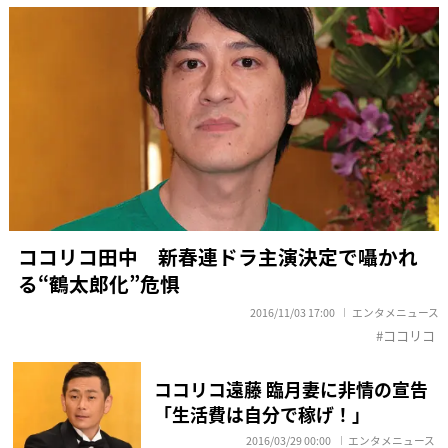
ココリコ田中 新春連ドラ主演決定で囁かれ
る“鶴太郎化”危惧
2016/11/03 17:00
エンタメニュース
ココリコ
ココリコ遠藤 臨月妻に非情の宣告
「生活費は自分で稼げ！」
2016/03/29 00:00
エンタメニュース