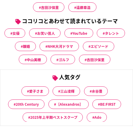
吉田沙保里
遠藤章造
ココリコとあわせて読まれているテーマ
女優
お笑い芸人
YouTube
タレント
離婚
NHK大河ドラマ
エピソード
中山美穂
ゴルフ
吉田沙保里
人気タグ
愛子さま
三山凌輝
水谷豊
20th Century
［Alexandros］
BE:FIRST
2025年上半期ベストスクープ
Ado