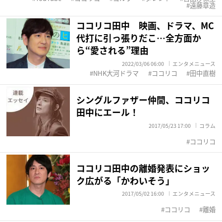
遠藤章造
ココリコ田中 映画、ドラマ、MC
代打に引っ張りだこ…全方面か
ら“愛される”理由
2022/03/06 06:00
エンタメニュース
NHK大河ドラマ
ココリコ
田中直樹
シングルファザー仲間、ココリコ
田中にエール！
2017/05/23 17:00
コラム
ココリコ
ココリコ田中の離婚発表にショッ
ク広がる「かわいそう」
2017/05/02 16:00
エンタメニュース
ココリコ
離婚