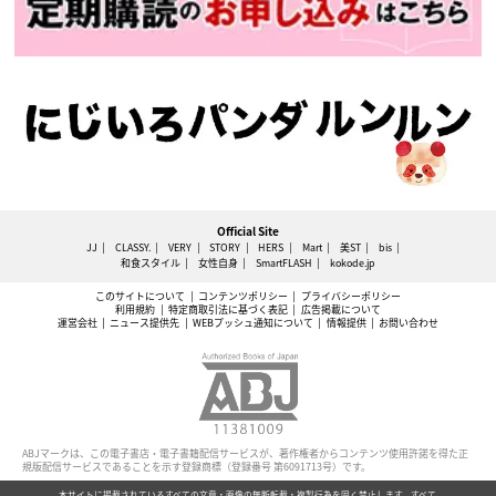
Official Site
JJ
CLASSY.
VERY
STORY
HERS
Mart
美ST
bis
和食スタイル
女性自身
SmartFLASH
kokode.jp
このサイトについて
コンテンツポリシー
プライバシーポリシー
利用規約
特定商取引法に基づく表記
広告掲載について
運営会社
ニュース提供先
WEBプッシュ通知について
情報提供
お問い合わせ
ABJマークは、この電子書店・電子書籍配信サービスが、著作権者からコンテンツ使用許諾を得た正
規版配信サービスであることを示す登録商標（登録番号 第6091713号）です。
本サイトに掲載されているすべての文章・画像の無断転載・複製行為を固く禁止します。すべて