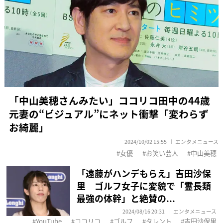
「中山美穂さんみたい」ココリコ田中の44歳
元妻の“ビジュアル”にネット衝撃「変わらず
お綺麗」
2024/10/02 15:55
エンタメニュース
女優
お笑い芸人
中山美穂
「遠藤がハンデもらえ」吉田沙保
里 ゴルフ女子に変貌で「霊長類
最強の体幹」と絶賛の...
2024/08/16 20:31
エンタメニュース
YouTube
ココリコ
ゴルフ
タレント
吉田沙保里