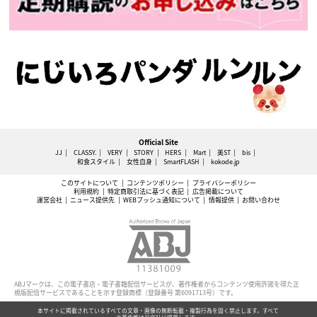
Official Site
JJ
CLASSY.
VERY
STORY
HERS
Mart
美ST
bis
和食スタイル
女性自身
SmartFLASH
kokode.jp
このサイトについて
コンテンツポリシー
プライバシーポリシー
利用規約
特定商取引法に基づく表記
広告掲載について
運営会社
ニュース提供先
WEBプッシュ通知について
情報提供
お問い合わせ
ABJマークは、この電子書店・電子書籍配信サービスが、著作権者からコンテンツ使用許諾を得た正
規版配信サービスであることを示す登録商標（登録番号 第6091713号）です。
本サイトに掲載されているすべての文章・画像の無断転載・複製行為を固く禁止します。すべて