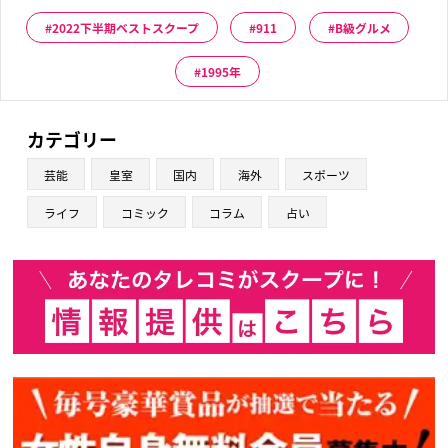
2022下半期ベストスクープ
911
B級グルメ
1995年
カテゴリー
芸能
皇室
国内
海外
スポーツ
ライフ
コミック
コラム
占い