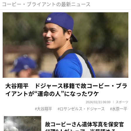
コービー・ブライアントの最新ニュース
大谷翔平 ドジャース移籍で故コービー・ブラ
イアントが“運命の人”になったワケ
2024/02/21 06:00
スポーツ
大谷翔平
ロサンゼルス・ドジャース
水原一平
故コービーさん遺体写真を保安官