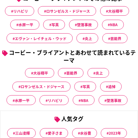
リハビリ
ロサンゼルス・ドジャース
大谷翔平
水原一平
写真
墜落事故
NBA
エヴァン・レイチェル・ウッド
炎上
芸能界
コービー・ブライアントとあわせて読まれているテ
ーマ
大谷翔平
芸能界
炎上
ロサンゼルス・ドジャース
写真
追悼
水原一平
リハビリ
NBA
墜落事故
人気タグ
三山凌輝
愛子さま
水谷豊
2023年