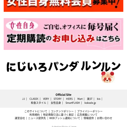
Official Site
JJ
CLASSY.
VERY
STORY
HERS
Mart
美ST
bis
和食スタイル
女性自身
SmartFLASH
kokode.jp
このサイトについて
コンテンツポリシー
プライバシーポリシー
利用規約
特定商取引法に基づく表記
広告掲載について
運営会社
ニュース提供先
WEBプッシュ通知について
情報提供
お問い合わせ