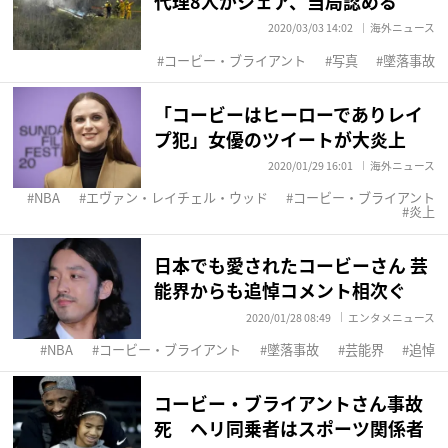
代理8人がシェア、当局認める
2020/03/03 14:02
海外ニュース
コービー・ブライアント
写真
墜落事故
「コービーはヒーローでありレイ
プ犯」女優のツイートが大炎上
2020/01/29 16:01
海外ニュース
NBA
エヴァン・レイチェル・ウッド
コービー・ブライアント
炎上
日本でも愛されたコービーさん 芸
能界からも追悼コメント相次ぐ
2020/01/28 08:49
エンタメニュース
NBA
コービー・ブライアント
墜落事故
芸能界
追悼
コービー・ブライアントさん事故
死 ヘリ同乗者はスポーツ関係者