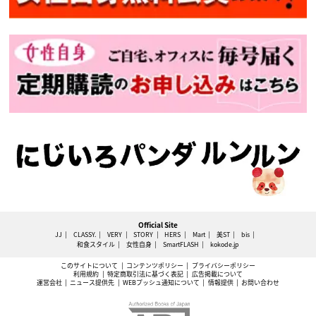
Official Site
JJ
CLASSY.
VERY
STORY
HERS
Mart
美ST
bis
和食スタイル
女性自身
SmartFLASH
kokode.jp
このサイトについて
コンテンツポリシー
プライバシーポリシー
利用規約
特定商取引法に基づく表記
広告掲載について
運営会社
ニュース提供先
WEBプッシュ通知について
情報提供
お問い合わせ