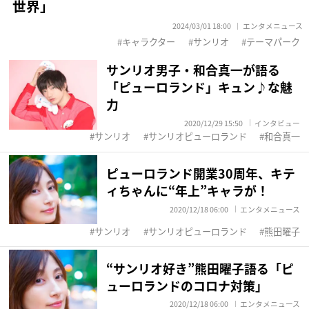
世界」
2024/03/01 18:00
エンタメニュース
キャラクター
サンリオ
テーマパーク
サンリオ男子・和合真一が語る
「ピューロランド」キュン♪な魅
力
2020/12/29 15:50
インタビュー
サンリオ
サンリオピューロランド
和合真一
ピューロランド開業30周年、キテ
ィちゃんに“年上”キャラが！
2020/12/18 06:00
エンタメニュース
サンリオ
サンリオピューロランド
熊田曜子
“サンリオ好き”熊田曜子語る「ピ
ューロランドのコロナ対策」
2020/12/18 06:00
エンタメニュース