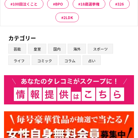
100回泣くこと
BPO
18歳選挙権
326
2LDK
カテゴリー
芸能
皇室
国内
海外
スポーツ
ライフ
コミック
コラム
占い