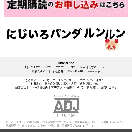
Official Site
JJ
CLASSY.
VERY
STORY
HERS
Mart
美ST
bis
和食スタイル
女性自身
SmartFLASH
kokode.jp
このサイトについて
コンテンツポリシー
プライバシーポリシー
利用規約
特定商取引法に基づく表記
広告掲載について
運営会社
ニュース提供先
WEBプッシュ通知について
情報提供
お問い合わせ
ABJマークは、この電子書店・電子書籍配信サービスが、著作権者からコンテンツ使用許諾を得た正
規版配信サービスであることを示す登録商標（登録番号 第6091713号）です。