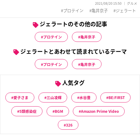
2021/08/20 15:50
グルメ
プロテイン
亀井京子
ジェラート
ジェラートのその他の記事
プロテイン
亀井京子
ジェラートとあわせて読まれているテーマ
プロテイン
亀井京子
人気タグ
愛子さま
三山凌輝
水谷豊
BE:FIRST
5類感染症
BGM
Amazon Prime Video
326