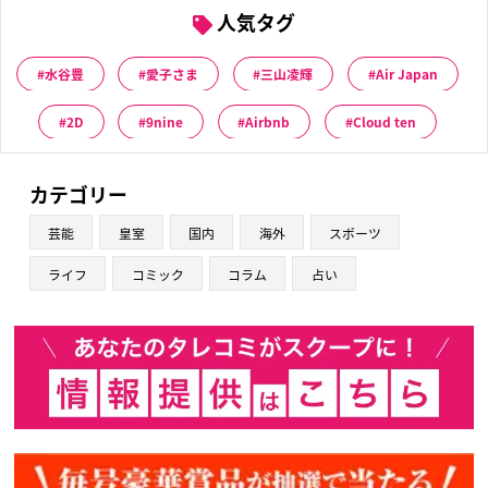
人気タグ
水谷豊
愛子さま
三山凌輝
Air Japan
2D
9nine
Airbnb
Cloud ten
カテゴリー
芸能
皇室
国内
海外
スポーツ
ライフ
コミック
コラム
占い