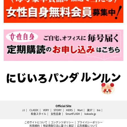
Official Site
JJ
CLASSY.
VERY
STORY
HERS
Mart
美ST
bis
和食スタイル
女性自身
SmartFLASH
kokode.jp
このサイトについて
コンテンツポリシー
プライバシーポリシー
利用規約
特定商取引法に基づく表記
広告掲載について