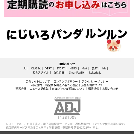
Official Site
JJ
CLASSY.
VERY
STORY
HERS
Mart
美ST
bis
和食スタイル
女性自身
SmartFLASH
kokode.jp
このサイトについて
コンテンツポリシー
プライバシーポリシー
利用規約
特定商取引法に基づく表記
広告掲載について
運営会社
ニュース提供先
WEBプッシュ通知について
情報提供
お問い合わせ
ABJマークは、この電子書店・電子書籍配信サービスが、著作権者からコンテンツ使用許諾を得た正
規版配信サービスであることを示す登録商標（登録番号 第6091713号）です。