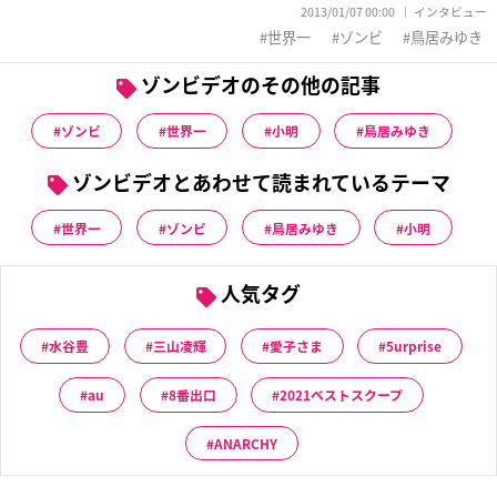
2013/01/07 00:00
インタビュー
世界一
ゾンビ
鳥居みゆき
ゾンビデオのその他の記事
ゾンビ
世界一
小明
鳥居みゆき
ゾンビデオとあわせて読まれているテーマ
世界一
ゾンビ
鳥居みゆき
小明
人気タグ
水谷豊
三山凌輝
愛子さま
5urprise
au
8番出口
2021ベストスクープ
ANARCHY