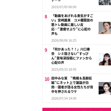
2019/07/05 06:00
「動画をあげれる勇気がすご
い」宮崎麗果 コメ欄開放の
筋トレ動画に厳しい反
応…“激痩せぶり”に心配の
声も
2026/08/06 16:25
「何かあった？！」川口春
奈 シミ隠さない“すっぴ
ん”意味深投稿にファンから
心配の声
2025/09/10 18:45
田中みな実 “晩婚＆高齢妊
娠”にネット上で議論が白
熱…識者が語る女性たちが背
中を押されるワケ
2026/07/14 14:00