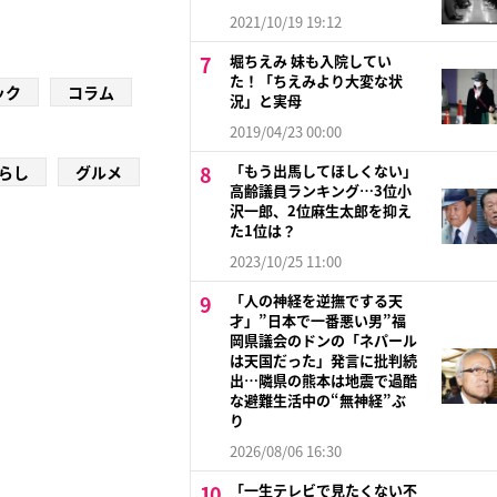
2021/10/19 19:12
堀ちえみ 妹も入院してい
た！「ちえみより大変な状
ック
コラム
況」と実母
2019/04/23 00:00
「もう出馬してほしくない」
らし
グルメ
高齢議員ランキング…3位小
沢一郎、2位麻生太郎を抑え
た1位は？
2023/10/25 11:00
「人の神経を逆撫でする天
才」”日本で一番悪い男”福
岡県議会のドンの「ネパール
は天国だった」発言に批判続
出…隣県の熊本は地震で過酷
な避難生活中の“無神経”ぶ
り
2026/08/06 16:30
「一生テレビで見たくない不