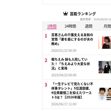
芸能ランキング
最終更新：2026/08/06 23
1時間
24時間
週間
月間
百恵さんの介護支える友和の
覚悟「妻を楽にするのが夫の
務め」
2020/01/22 06:00
堀ちえみ 妹も入院してい
た！「ちえみより大変な状
況」と実母
2019/04/23 00:00
「一生テレビで見たくない不
祥事タレント」5位渡部建、
4位斉藤慎二を抑えたワース
ト3は？【2026年版】
2026/06/17 11:00