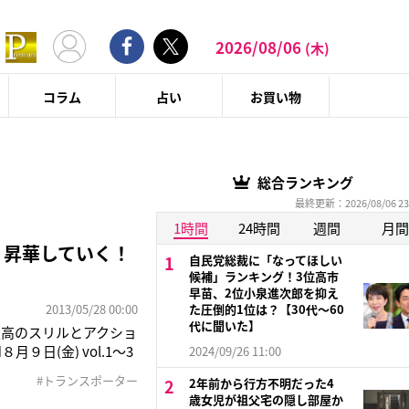
2026/08/06
(木)
コラム
占い
お買い物
総合ランキング
最終更新：2026/08/06 23
1時間
24時間
週間
月間
く昇華していく！
自民党総裁に「なってほしい
候補」ランキング！3位高市
早苗、2位小泉進次郎を抑え
2013/05/28 00:00
た圧倒的1位は？【30代〜60
代に聞いた】
最高のスリルとアクショ
日(金) vol.1～3
2024/09/26 11:00
２日（日）より日本初
#トランスポーター
2年前から行方不明だった4
23:00～
歳女児が祖父宅の隠し部屋か