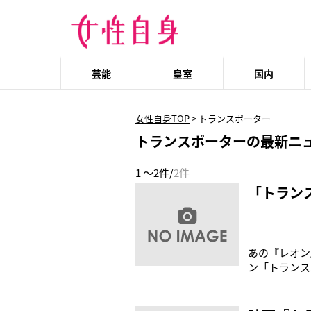
芸能
皇室
国内
女性自身TOP
>
トランスポーター
トランスポーターの最新ニ
1 ～2件/
2件
「トラン
あの『レオン
ン「トランス
レンタルリリ
放送決定！放
http://www