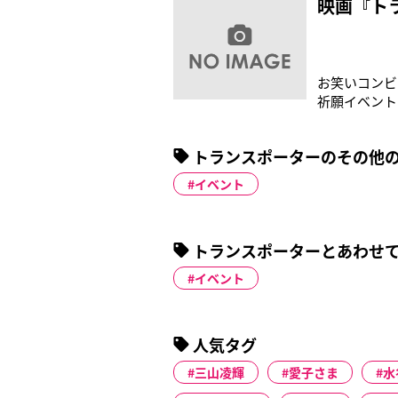
映画『ト
お笑いコンビ
祈願イベント
ミニスカドレ
IKKOさん
トランスポーターのその他
の次男で俳優
イベント
トランスポーターとあわせ
イベント
人気タグ
三山凌輝
愛子さま
水