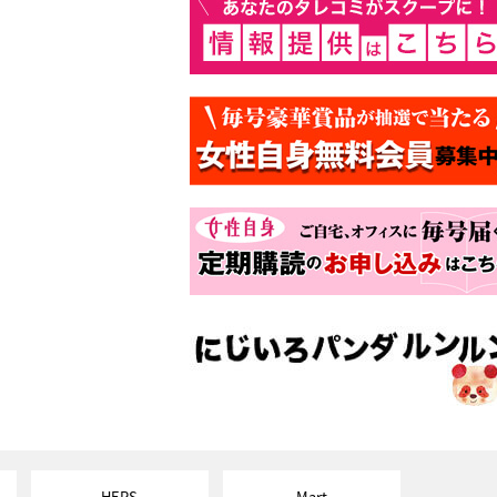
HERS
Mart