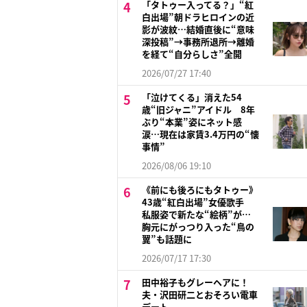
「タトゥー入ってる？」“紅
白出場”朝ドラヒロインの近
影が波紋…結婚直後に“意味
深投稿”→事務所退所→離婚
を経て“自分らしさ”全開
2026/07/27 17:40
「泣けてくる」消えた54
歳“旧ジャニ”アイドル 8年
ぶり“本業”姿にネット感
涙…現在は家賃3.4万円の“懐
事情”
2026/08/06 19:10
《前にも後ろにもタトゥー》
43歳“紅白出場”女優歌手
私服姿で新たな“絵柄”が…
胸元にがっつり入った“鳥の
翼”も話題に
2026/07/17 17:30
田中裕子もグレーヘアに！
夫・沢田研二とおそろい電車
デート