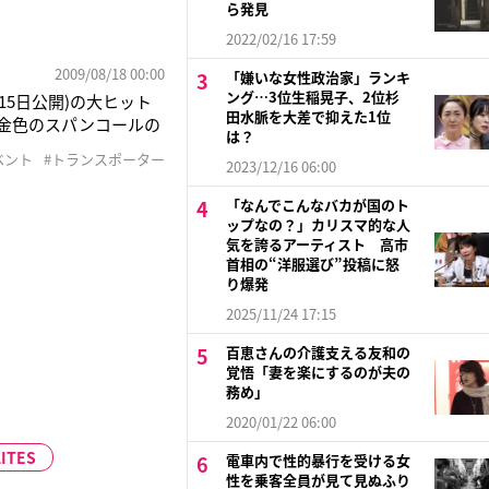
ら発見
2022/02/16 17:59
2009/08/18 00:00
「嫌いな女性政治家」ランキ
ング…3位生稲晃子、2位杉
15日公開)の大ヒット
田水脈を大差で抑えた1位
。金色のスパンコールの
は？
山ちゃんは「あれ！？
ベント
#トランスポーター
2023/12/16 06:00
・篠山紀信氏(68)
「なんでこんなバカが国のト
ップなの？」カリスマ的な人
気を誇るアーティスト 高市
首相の“洋服選び”投稿に怒
り爆発
2025/11/24 17:15
百恵さんの介護支える友和の
覚悟「妻を楽にするのが夫の
務め」
2020/01/22 06:00
ITES
電車内で性的暴行を受ける女
性を乗客全員が見て見ぬふり