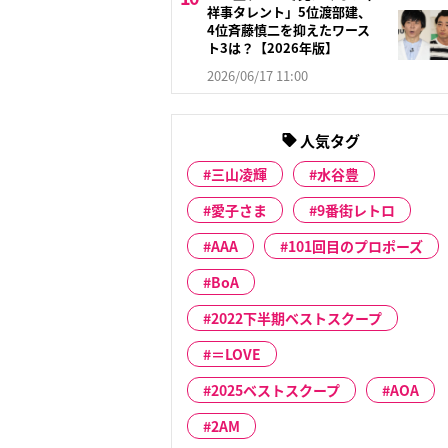
祥事タレント」5位渡部建、
4位斉藤慎二を抑えたワース
ト3は？【2026年版】
2026/06/17 11:00
人気タグ
三山凌輝
水谷豊
愛子さま
9番街レトロ
AAA
101回目のプロポーズ
BoA
2022下半期ベストスクープ
＝LOVE
2025ベストスクープ
AOA
2AM