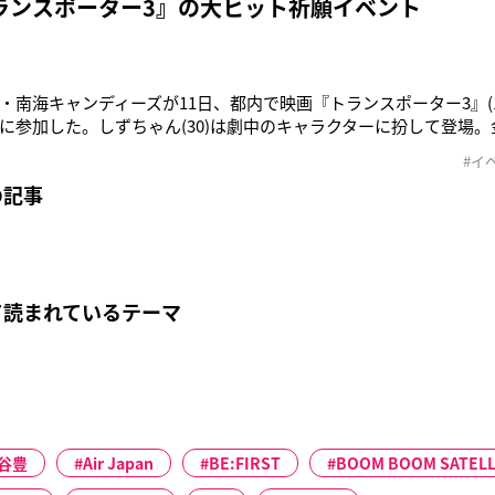
ランスポーター3』の大ヒット祈願イベント
・南海キャンディーズが11日、都内で映画『トランスポーター3』(
に参加した。しずちゃん(30)は劇中のキャラクターに扮して登場
スで脚や腕を惜しげもなく露出していたが、それに対して相方の
#イ
ですか？」と突っ込み、的を射た指摘に報道陣も爆笑だった。また写真家
の記事
の輝
て読まれているテーマ
谷豊
Air Japan
BE:FIRST
BOOM BOOM SATELL