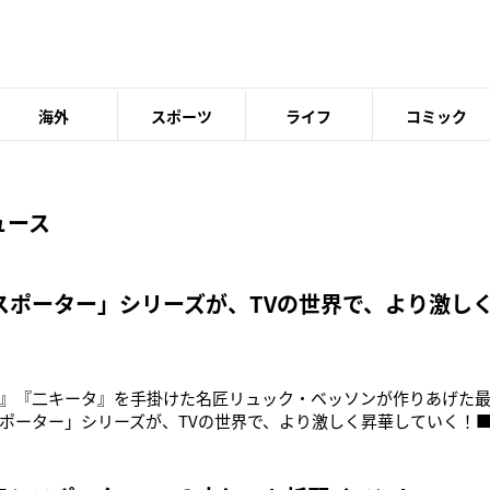
海外
スポーツ
ライフ
コミック
ュース
スポーター」シリーズが、TVの世界で、より激し
』『二キータ』を手掛けた名匠リュック・ベッソンが作りあげた
ポーター」シリーズが、TVの世界で、より激しく昇華していく！■８月９
ース決定！■ＣＳ映画専門チャンネル「ムービープラス」にて６月
送日程：【日本語吹替版】毎週日曜20:00～【日本語字幕版】毎週水曜