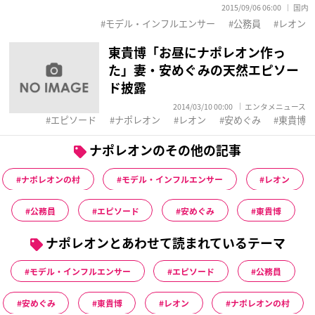
2015/09/06 06:00
国内
モデル・インフルエンサー
公務員
レオン
東貴博「お昼にナポレオン作っ
た」妻・安めぐみの天然エピソー
ド披露
2014/03/10 00:00
エンタメニュース
エピソード
ナポレオン
レオン
安めぐみ
東貴博
ナポレオンのその他の記事
ナポレオンの村
モデル・インフルエンサー
レオン
公務員
エピソード
安めぐみ
東貴博
ナポレオンとあわせて読まれているテーマ
モデル・インフルエンサー
エピソード
公務員
安めぐみ
東貴博
レオン
ナポレオンの村