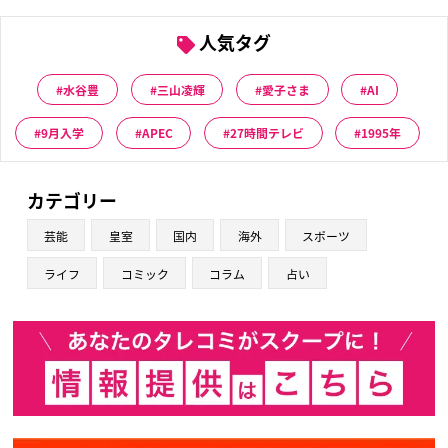
人気タグ
水谷豊
三山凌輝
愛子さま
AI
9月入学
APEC
27時間テレビ
1995年
カテゴリー
芸能
皇室
国内
海外
スポーツ
ライフ
コミック
コラム
占い