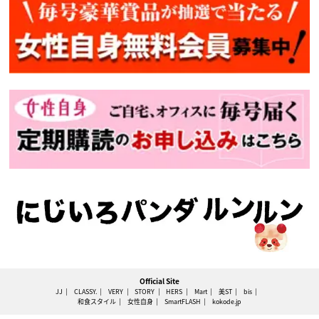
Official Site
JJ
CLASSY.
VERY
STORY
HERS
Mart
美ST
bis
和食スタイル
女性自身
SmartFLASH
kokode.jp