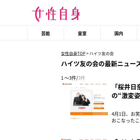
芸能
皇室
国内
女性自身TOP
>
ハイツ友の会
ハイツ友の会の最新ニュー
1 ～3件/
3件
「桜井日
の“激変
4月1日、お
おこなったこ
勝。小田は独
田紫帆（32
稿。《#ヒア