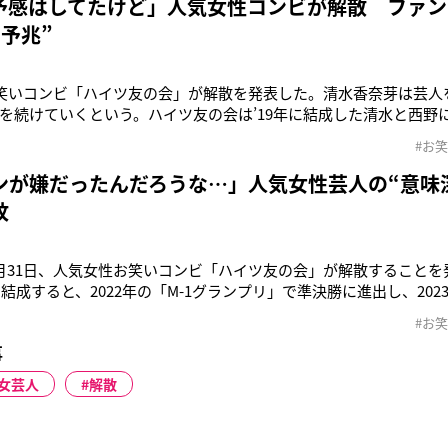
予感はしてたけど」人気女性コンビが解散 ファン
予兆”
お笑いコンビ「ハイツ友の会」が解散を発表した。清水香奈芽は芸人
を続けていくという。ハイツ友の会は’19年に結成した清水と西野
問に清水がローテンションながら切れ味抜群のコメントを返して
#お
多かった。’21年には『第8回NHK新人お笑い大賞』で準優勝、’22
準決勝
ンが嫌だったんだろうな…」人気女性芸人の“意味
紋
月31日、人気女性お笑いコンビ「ハイツ友の会」が解散することを
に結成すると、2022年の「M-1グランプリ」で準決勝に進出し、202
 W」で初の決勝進出を果たすなど、ネクストブレイク芸人として期
#お
）はXに解散の経緯を投稿。「昨年の春頃」から芸人を辞めたい気持
事
女芸人
解散