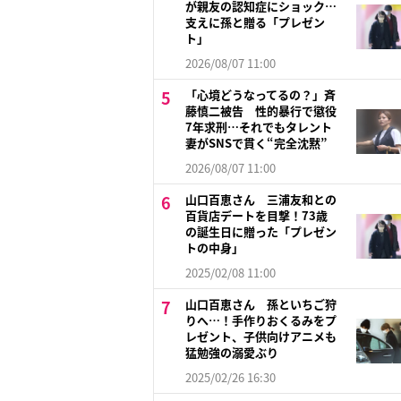
が親友の認知症にショック…
支えに孫と贈る「プレゼン
ト」
2026/08/07 11:00
「心境どうなってるの？」斉
藤慎二被告 性的暴行で懲役
7年求刑…それでもタレント
妻がSNSで貫く“完全沈黙”
2026/08/07 11:00
山口百恵さん 三浦友和との
百貨店デートを目撃！73歳
の誕生日に贈った「プレゼン
トの中身」
2025/02/08 11:00
山口百恵さん 孫といちご狩
りへ…！手作りおくるみをプ
レゼント、子供向けアニメも
猛勉強の溺愛ぶり
2025/02/26 16:30