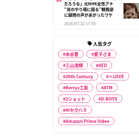
だろうな」元NHK女性アナ
“目のやり場に困る”観戦姿
に疑問の声があがったワケ
2026/07/22 17:55
人気タグ
水谷豊
愛子さま
三山凌輝
AED
20th Century
＝LOVE
Berryz工房
ATM
2ショット
D-BOYS
AIセクハラ
Amazon Prime Video