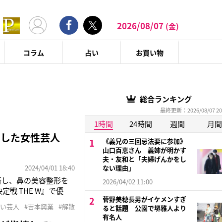
2026/08/07
(金)
コラム
占い
お買い物
総合ランキング
最終更新：2026/08/07 20
1時間
24時間
週間
月間
白した女性芸人
《義兄の三回忌法要に参加》
山口百恵さん 義姉が明かす
夫・友和と「夫婦げんかをし
2024/04/01 18:40
ない理由」
新し、鼻の美容整形を
2026/04/02 11:00
戦 THE W』で優
菅野美穂長男がイケメンすぎ
ている。小田は相方の植
笑い芸人
#吉本興業
#解散
ると話題 公園で堺雅人より
いう文章を入れて投
有名人