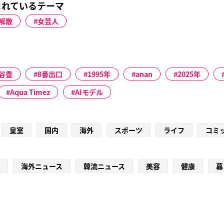
まれているテーマ
解散
女芸人
谷豊
8番出口
1995年
anan
2025年
Aqua Timez
AIモデル
皇室
国内
海外
スポーツ
ライフ
コミ
海外ニュース
韓流ニュース
美容
健康
暮