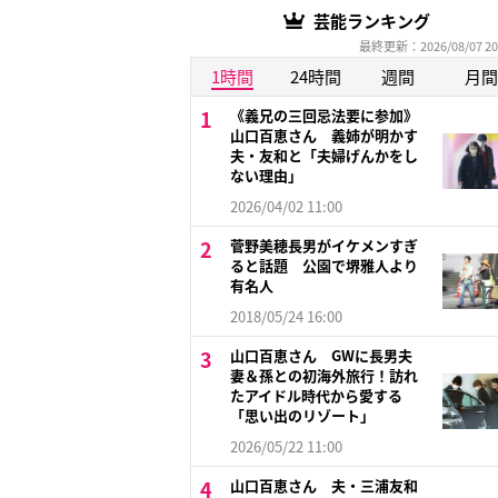
芸能ランキング
最終更新：2026/08/07 20
1時間
24時間
週間
月間
《義兄の三回忌法要に参加》
山口百恵さん 義姉が明かす
夫・友和と「夫婦げんかをし
ない理由」
2026/04/02 11:00
菅野美穂長男がイケメンすぎ
ると話題 公園で堺雅人より
有名人
2018/05/24 16:00
山口百恵さん GWに長男夫
妻＆孫との初海外旅行！訪れ
たアイドル時代から愛する
「思い出のリゾート」
2026/05/22 11:00
山口百恵さん 夫・三浦友和