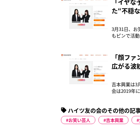
「イヤな
た“不穏な
3月31日、
もピンで活動
野の素朴な疑
えるファンも
リ2022』で
「顔ファ
広がる波
吉本興業は3
会は2019年
定戦「THE
の西野（31
ハイツ友の会のその他の記
度か話し
お笑い芸人
吉本興業