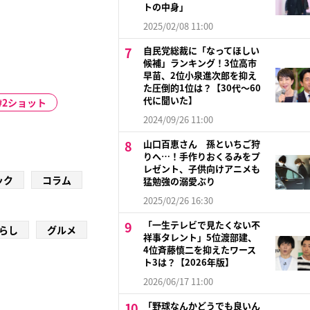
トの中身」
2025/02/08 11:00
自民党総裁に「なってほしい
候補」ランキング！3位高市
早苗、2位小泉進次郎を抑え
た圧倒的1位は？【30代〜60
代に聞いた】
2ショット
2024/09/26 11:00
山口百恵さん 孫といちご狩
りへ…！手作りおくるみをプ
レゼント、子供向けアニメも
ック
コラム
猛勉強の溺愛ぶり
2025/02/26 16:30
「一生テレビで見たくない不
らし
グルメ
祥事タレント」5位渡部建、
4位斉藤慎二を抑えたワース
ト3は？【2026年版】
2026/06/17 11:00
「野球なんかどうでも良いん