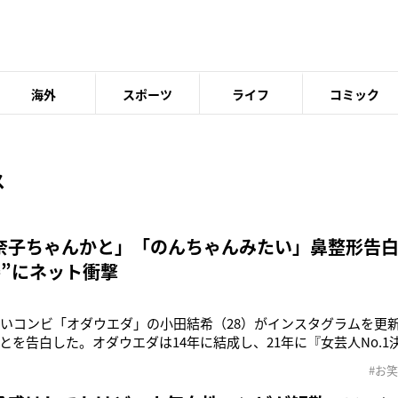
海外
スポーツ
ライフ
コミック
ス
奈子ちゃんかと」「のんちゃんみたい」鼻整形告
姿”にネット衝撃
笑いコンビ「オダウエダ」の小田結希（28）がインスタグラムを更
とを告白した。オダウエダは14年に結成し、21年に『女芸人No.1決定
特なキャラクターと過去の“元ヤン”エピソードなどで人気を博し
#お
）から鼻筋に指をあてられている写真に《春やし、鼻整形した》と
ルロン酸