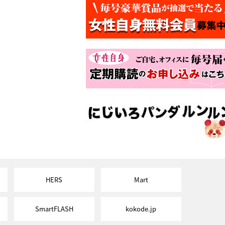
HERS
Mart
SmartFLASH
kokode.jp