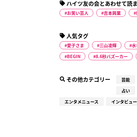
ハイツ友の会とあわせて読
お笑い芸人
吉本興業
人気タグ
愛子さま
三山凌輝
水
BEGIN
8.6秒バズーカー
その他カテゴリー
芸能
占い
エンタメニュース
インタビュー