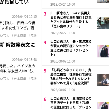
が指摘してい
2018/05/24 16:00
山口百恵さん GWに長男夫
2024/04/01 15:15
妻＆孫との初海外旅行！訪れ
たアイドル時代から愛する
を引退し、西野は今後
「思い出のリゾート」
による女性コンビ。西
いくネタに、共感を覚
2026/05/22 11:00
笑い芸人
#吉本興業
#解散
年には『M-1グランプ
山口百恵さん 夫・三浦友和
深”解散発表文に
が親友の認知症にショック…
支えに孫と贈る「プレゼン
ト」
2024/04/01 13:48
2026/08/07 11:00
発表した。ハイツ友の
「心境どうなってるの？」斉
3年には女芸人No.1決
藤慎二被告 性的暴行で懲役
待されていた。メンバー
笑い芸人
#吉本興業
#解散
7年求刑…それでもタレント
ちがあり、コンビで何
妻がSNSで貫く“完全沈黙”
2026/08/07 11:00
山口百恵さん 三浦友和との
百貨店デートを目撃！73歳
の誕生日に贈った「プレゼン