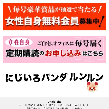
Official Site
JJ
CLASSY.
VERY
STORY
HERS
Mart
美ST
bis
和食スタイル
女性自身
SmartFLASH
kokode.jp