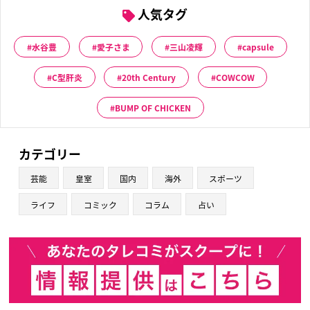
人気タグ
水谷豊
愛子さま
三山凌輝
capsule
C型肝炎
20th Century
COWCOW
BUMP OF CHICKEN
カテゴリー
芸能
皇室
国内
海外
スポーツ
ライフ
コミック
コラム
占い