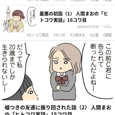
最悪の初詣（1） 人間まおの「ヒ
トコワ実話」16コワ目
2024/01/27 15:50
コラム
ヒトコワ実話
マンガ
人間まお
心霊
連載
嘘つきの友達に振り回された話（2） 人間まお
の「ヒトコワ実話」15コワ目