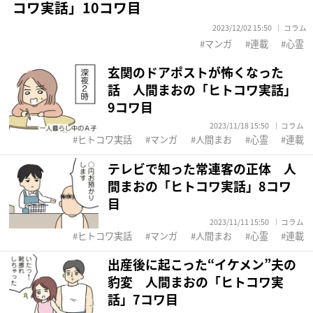
コワ実話」10コワ目
2023/12/02 15:50
コラム
マンガ
連載
心霊
玄関のドアポストが怖くなった
話 人間まおの「ヒトコワ実話」
9コワ目
2023/11/18 15:50
コラム
ヒトコワ実話
マンガ
人間まお
心霊
連載
テレビで知った常連客の正体 人
間まおの「ヒトコワ実話」8コワ
目
2023/11/11 15:50
コラム
ヒトコワ実話
マンガ
人間まお
心霊
連載
出産後に起こった“イケメン”夫の
豹変 人間まおの「ヒトコワ実
話」7コワ目