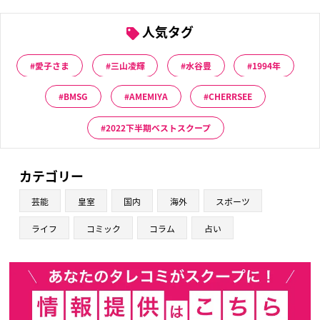
人気タグ
愛子さま
三山凌輝
水谷豊
1994年
BMSG
AMEMIYA
CHERRSEE
2022下半期ベストスクープ
カテゴリー
芸能
皇室
国内
海外
スポーツ
ライフ
コミック
コラム
占い