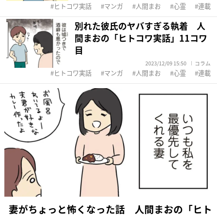
ヒトコワ実話
マンガ
人間まお
心霊
連載
別れた彼氏のヤバすぎる執着 人
間まおの「ヒトコワ実話」11コワ
目
2023/12/09 15:50
コラム
ヒトコワ実話
マンガ
人間まお
心霊
連載
妻がちょっと怖くなった話 人間まおの「ヒト