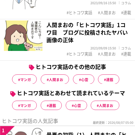
2023/09/16 15:50
コラム
ヒトコワ実話
人間まお
連載
人間まおの「ヒトコワ実話」1コ
ワ目 ブログに投稿されたヤバい
画像の正体
2023/09/09 15:50
コラム
ヒトコワ実話
人間まお
連載
ヒトコワ実話のその他の記事
マンガ
人間まお
心霊
連載
ヒトコワ実話とあわせて読まれているテーマ
マンガ
連載
心霊
人間まお
ヒトコワ実話の人気記事
最終更新：2026/08/07 05:00
1
最悪の初詣（1） 人間まおの「ヒ