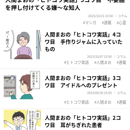
を押し付けてくる嫌～な知人
2023/10/21 15:50
コラム
マンガ
連載
心霊
人間まおの「ヒトコワ実話」4コ
ワ目 手作りジャムに入っていた
もの
2023/10/07 15:50
コラム
ヒトコワ実話
人間まお
連載
人間まおの「ヒトコワ実話」3コ
ワ目 アイドルへのプレゼント
2023/09/30 15:50
コラム
ヒトコワ実話
人間まお
連載
人間まおの「ヒトコワ実話」2コ
ワ目 耳がちぎれた患者