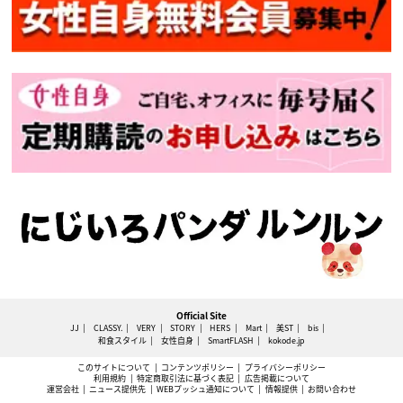
Official Site
JJ
CLASSY.
VERY
STORY
HERS
Mart
美ST
bis
和食スタイル
女性自身
SmartFLASH
kokode.jp
このサイトについて
コンテンツポリシー
プライバシーポリシー
利用規約
特定商取引法に基づく表記
広告掲載について
運営会社
ニュース提供先
WEBプッシュ通知について
情報提供
お問い合わせ