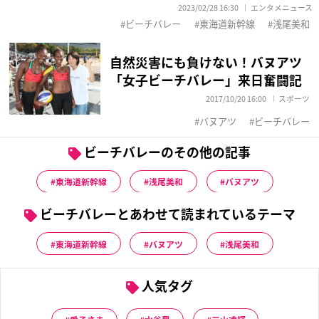
2023/02/28 16:30
エンタメニュース
ビーチバレー
東海道新幹線
浅尾美和
自然災害にも負けない！バヌアツ
「女子ビーチバレー」来日奮闘記
2017/10/20 16:00
スポーツ
バヌアツ
ビーチバレー
ビーチバレーのその他の記事
東海道新幹線
浅尾美和
バヌアツ
ビーチバレーとあわせて読まれているテーマ
東海道新幹線
バヌアツ
浅尾美和
人気タグ