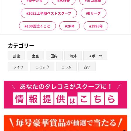
愛子さま
水谷豊
三山凌輝
2022上半期ベストスクープ
Bリーグ
100回泣くこと
2PM
1995年
カテゴリー
芸能
皇室
国内
海外
スポーツ
ライフ
コミック
コラム
占い