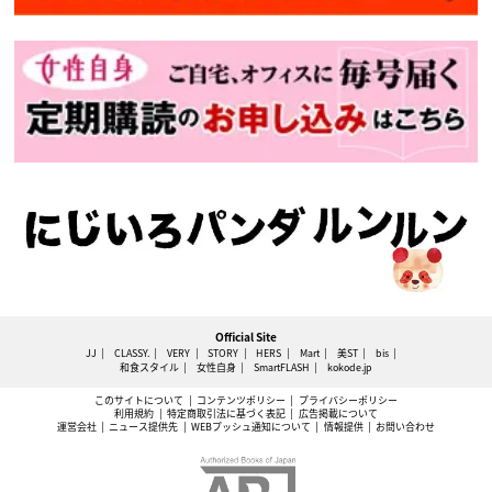
Official Site
JJ
CLASSY.
VERY
STORY
HERS
Mart
美ST
bis
和食スタイル
女性自身
SmartFLASH
kokode.jp
このサイトについて
コンテンツポリシー
プライバシーポリシー
利用規約
特定商取引法に基づく表記
広告掲載について
運営会社
ニュース提供先
WEBプッシュ通知について
情報提供
お問い合わせ