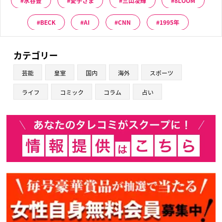
水谷豊
愛子さま
三山凌輝
8LOOM
BECK
AI
CNN
1995年
カテゴリー
芸能
皇室
国内
海外
スポーツ
ライフ
コミック
コラム
占い