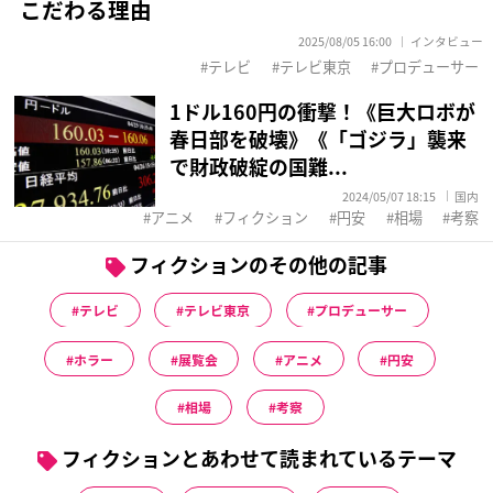
こだわる理由
2025/08/05 16:00
インタビュー
テレビ
テレビ東京
プロデューサー
1ドル160円の衝撃！《巨大ロボが
春日部を破壊》《「ゴジラ」襲来
で財政破綻の国難...
2024/05/07 18:15
国内
アニメ
フィクション
円安
相場
考察
フィクションのその他の記事
テレビ
テレビ東京
プロデューサー
ホラー
展覧会
アニメ
円安
相場
考察
フィクションとあわせて読まれているテーマ