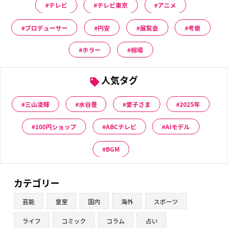
テレビ
テレビ東京
アニメ
プロデューサー
円安
展覧会
考察
ホラー
相場
人気タグ
三山凌輝
水谷豊
愛子さま
2025年
100円ショップ
ABCテレビ
AIモデル
BGM
カテゴリー
芸能
皇室
国内
海外
スポーツ
ライフ
コミック
コラム
占い