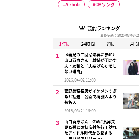
Airbnb
CMソング
芸能ランキング
最終更新：2026/08/08 02
1時間
24時間
週間
月間
《義兄の三回忌法要に参加》
山口百恵さん 義姉が明かす
夫・友和と「夫婦げんかをし
ない理由」
2026/04/02 11:00
菅野美穂長男がイケメンすぎ
ると話題 公園で堺雅人より
有名人
2018/05/24 16:00
山口百恵さん GWに長男夫
妻＆孫との初海外旅行！訪れ
たアイドル時代から愛する
「思い出のリゾート」