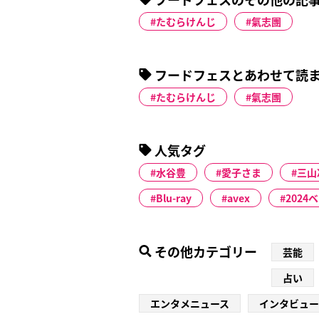
たむらけんじ
氣志團
フードフェスとあわせて読
たむらけんじ
氣志團
人気タグ
水谷豊
愛子さま
三山
Blu-ray
avex
2024
その他カテゴリー
芸能
占い
エンタメニュース
インタビュー