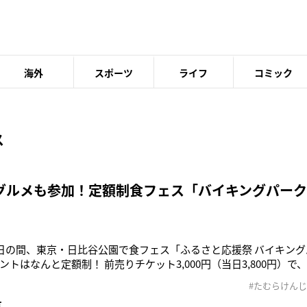
海外
スポーツ
ライフ
コミック
ス
グルメも参加！定額制食フェス「バイキングパー
6日の間、東京・日比谷公園で食フェス「ふるさと応援祭 バイキングパ
トはなんと定額制！ 前売りチケット3,000円（当日3,800円）で
という。「バイキングパーク2019」には日本各地で話題を集めて
#たむらけんじ
あの吉本芸人・たむらけんじ（45）がオーナーを務める焼肉店「
事