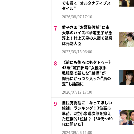
でも貫く“オルタナティブス
タイル”
2026/08/07 17:10
愛子さま“お婿様候補”に東
大卒のハイスペ華道王子が急
浮上！村上天皇の末裔で祖母
は元副大臣
2023/03/15 06:00
《前にも後ろにもタトゥー》
43歳“紅白出場”女優歌手
私服姿で新たな“絵柄”が…
胸元にがっつり入った“鳥の
翼”も話題に
2026/07/17 17:30
自民党総裁に「なってほしい
候補」ランキング！3位高市
早苗、2位小泉進次郎を抑え
た圧倒的1位は？【30代〜60
代に聞いた】
2024/09/26 11:00