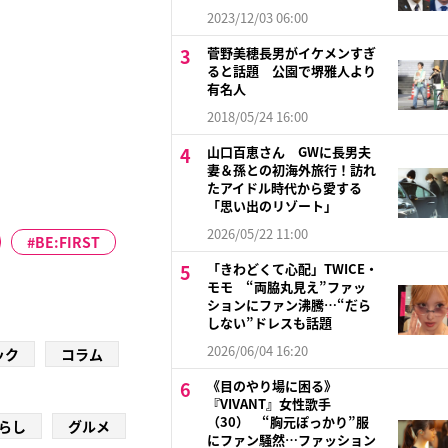
2023/12/03 06:00
菅野美穂長男がイケメンすぎ
ると話題 公園で堺雅人より
有名人
2018/05/24 16:00
山口百恵さん GWに長男夫
妻＆孫との初海外旅行！訪れ
たアイドル時代から愛する
「思い出のリゾート」
2026/05/22 11:00
BE:FIRST
「きわどくて心配」TWICE・
モモ “両脇丸見え”ファッ
ションにファン沸騰…“だら
しない”ドレスも話題
2026/06/04 16:20
ック
コラム
《目のやり場に困る》
『VIVANT』女性歌手
（30） “胸元ぽっかり”服
らし
グルメ
にファン騒然…ファッション