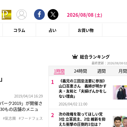
2026/08/08
(土)
コラム
占い
お買い物
総合ランキング
最終更新：2026/08/08 02
1時間
24時間
週間
月間
ク」
《義兄の三回忌法要に参加》
山口百恵さん 義姉が明かす
夫・友和と「夫婦げんかをし
2019/04/14 16:29
ない理由」
ーク2019」が開催さ
2026/04/02 11:00
、30もの店舗のメニュ
次の政権を取ってほしい党
いるグルメ店が大集
#氣志團
#フードフェス
3位 立憲民主、2位 維新を抑
炭火焼肉たむら」の名
えた衝撃の圧倒的1位は？