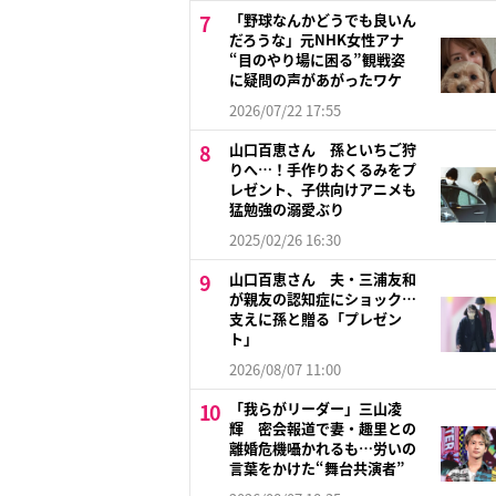
「野球なんかどうでも良いん
だろうな」元NHK女性アナ
“目のやり場に困る”観戦姿
に疑問の声があがったワケ
2026/07/22 17:55
山口百恵さん 孫といちご狩
りへ…！手作りおくるみをプ
レゼント、子供向けアニメも
猛勉強の溺愛ぶり
2025/02/26 16:30
山口百恵さん 夫・三浦友和
が親友の認知症にショック…
支えに孫と贈る「プレゼン
ト」
2026/08/07 11:00
「我らがリーダー」三山凌
輝 密会報道で妻・趣里との
離婚危機囁かれるも…労いの
言葉をかけた“舞台共演者”