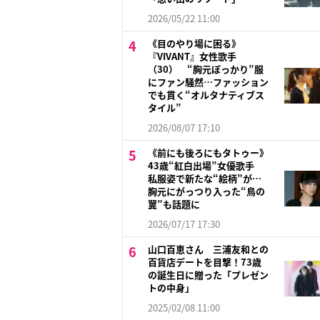
2026/05/22 11:00
《目のやり場に困る》
『VIVANT』女性歌手
（30） “胸元ぽっかり”服
にファン騒然…ファッション
でも貫く“オルタナティブス
タイル”
2026/08/07 17:10
《前にも後ろにもタトゥー》
43歳“紅白出場”女優歌手
私服姿で新たな“絵柄”が…
胸元にがっつり入った“鳥の
翼”も話題に
2026/07/17 17:30
山口百恵さん 三浦友和との
百貨店デートを目撃！73歳
の誕生日に贈った「プレゼン
トの中身」
2025/02/08 11:00