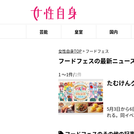
芸能
皇室
国内
女性自身TOP
>
フードフェス
フードフェスの最新ニュー
1 ～1件/
1件
たむけん
5月3日から
れる。同イベン
ーが楽しめる
結。なかには
フードフェスのその他の記
前も。「たむ