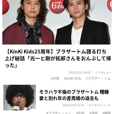
【KinKi Kids25周年】ブラザートム語る打ち
上げ秘話「光一と剛が拓郎さんをおんぶして帰
った」
2022/07/21 06:00
インタビュー
共演
KinKi Kids
ブラザー・トム
モラハラ不倫のブラザートム 糟糠
妻と別れ年の差再婚の過去も
2020/12/03 22:32
エンタメニュース
ブラザー・トム
不倫
退所
離婚