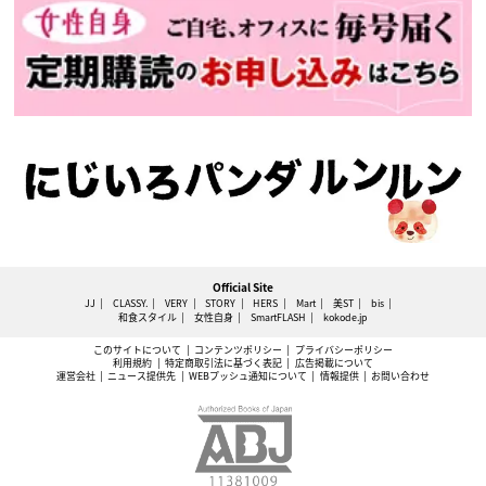
Official Site
JJ
CLASSY.
VERY
STORY
HERS
Mart
美ST
bis
和食スタイル
女性自身
SmartFLASH
kokode.jp
このサイトについて
コンテンツポリシー
プライバシーポリシー
利用規約
特定商取引法に基づく表記
広告掲載について
運営会社
ニュース提供先
WEBプッシュ通知について
情報提供
お問い合わせ