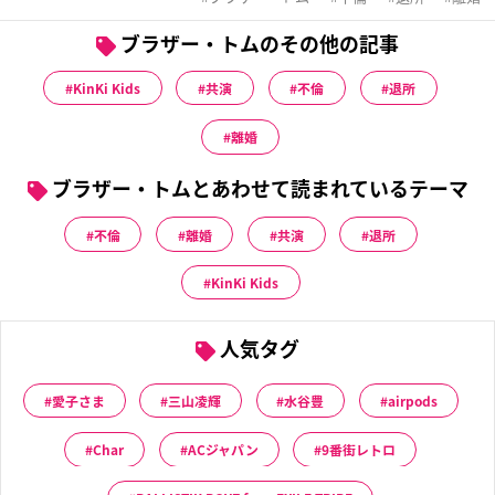
ブラザー・トムのその他の記事
KinKi Kids
共演
不倫
退所
離婚
ブラザー・トムとあわせて読まれているテーマ
不倫
離婚
共演
退所
KinKi Kids
人気タグ
愛子さま
三山凌輝
水谷豊
airpods
Char
ACジャパン
9番街レトロ