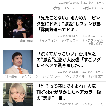
2025/10/07 19:50
エンタメニュース
女優
タトゥー
女性アイドル
「見たことない」剛力彩芽 ピン
ク髪にド派手“激変”しファン歓喜
「雰囲気違ってドキ...
2024/05/10 13:20
エンタメニュース
Instagram
イメチェン
ヘアカラー
ヘアスタイル
剛力彩芽
「渋くてかっこいい」香川照之
の“激変”近影が大反響「すごいグ
レイヘアで驚きました...
2024/04/24 12:25
エンタメニュース
Twitter
イメチェン
ヘアカラー
ヘアスタイル
香川照之
「誰？って感じですよね」人気
TikTokerが明かしたヘアカラー後
の“悲劇”「目...
2024/03/13 11:00
エンタメニュース