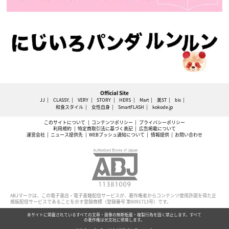
Official Site
JJ
CLASSY.
VERY
STORY
HERS
Mart
美ST
bis
和食スタイル
女性自身
SmartFLASH
kokode.jp
このサイトについて
コンテンツポリシー
プライバシーポリシー
利用規約
特定商取引法に基づく表記
広告掲載について
運営会社
ニュース提供先
WEBプッシュ通知について
情報提供
お問い合わせ
ABJマークは、この電子書店・電子書籍配信サービスが、著作権者からコンテンツ使用許諾を得た正
規版配信サービスであることを示す登録商標（登録番号 第6091713号）です。
本サイトに掲載されているすべての文章・画像の無断転載・複製行為を固く禁止します。すべて
の著作権は光文社に帰属します。