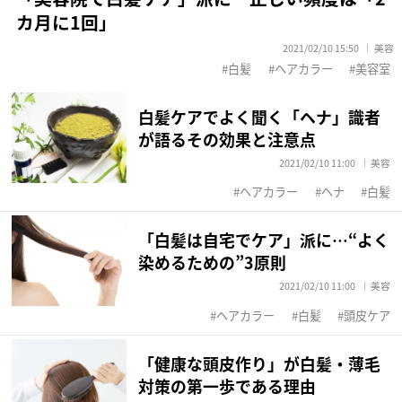
カ月に1回」
2021/02/10 15:50
美容
白髪
ヘアカラー
美容室
白髪ケアでよく聞く「ヘナ」識者
が語るその効果と注意点
2021/02/10 11:00
美容
ヘアカラー
ヘナ
白髪
「白髪は自宅でケア」派に…“よく
染めるための”3原則
2021/02/10 11:00
美容
ヘアカラー
白髪
頭皮ケア
「健康な頭皮作り」が白髪・薄毛
対策の第一歩である理由