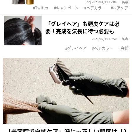
[PR] 2023/04/12 12:00
美容
Twitter
キャンペーン
ヘアカラー
ヘアケア
「グレイヘア」も頭皮ケアは必
要！完成を気長に待つ必要も
2021/02/10 15:50
美容
グレイヘア
ヘアカラー
白髪
「美容院で白髪ケア」派に…正しい頻度は「2