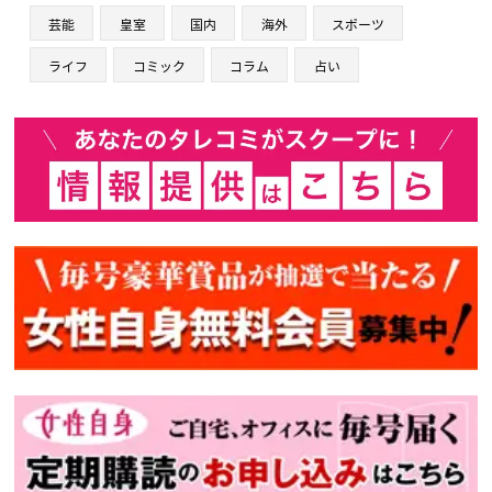
芸能
皇室
国内
海外
スポーツ
ライフ
コミック
コラム
占い