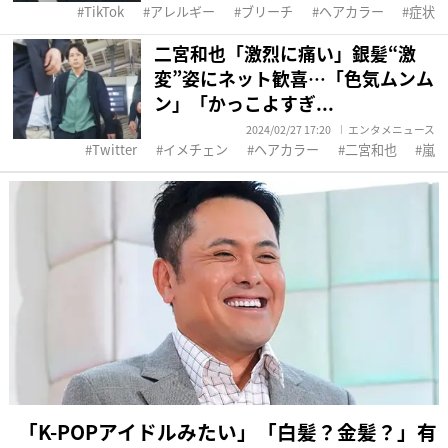
TikTok
アレルギー
ブリーチ
ヘアカラー
症状
二宮和也「激烈に痛い」銀髪“激
変”姿にネット歓喜…「色気ムンム
ン」「かっこよすぎ...
2024/02/27 17:20
エンタメニュース
Twitter
イメチェン
ヘアカラー
二宮和也
嵐
「K-POPアイドルみたい」「白髪？金髪？」有