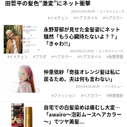
田哲平の髪色“激変”にネット衝撃
2023/12/01 06:00
エンタメニュース
イメチェン
ヘアスタイル
ヘアカラー
永野芽郁が見せた金髪姿にネット
騒然「もう心臓持たないよ？？」
「きゃわ!!」
2023/09/21 18:42
エンタメニュース
イメチェン
プラダ
ヘアカラー
ヘアスタイル
永野芽郁
仲里依紗「奇抜オレンジ髪は私に
戻るため。夫は何も言わない」
2023/04/22 06:00
インタビュー
ファッション
ヘアカラー
仲里依紗
自宅での白髪染めは痛むし大変…
「awairo～泡彩ムースヘアカラー
～」でツヤ美髪...