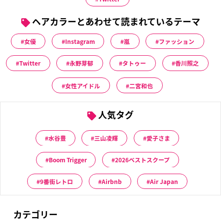
ヘアカラーとあわせて読まれているテーマ
女優
Instagram
嵐
ファッション
Twitter
永野芽郁
タトゥー
香川照之
女性アイドル
二宮和也
人気タグ
水谷豊
三山凌輝
愛子さま
Boom Trigger
2026ベストスクープ
9番街レトロ
Airbnb
Air Japan
カテゴリー