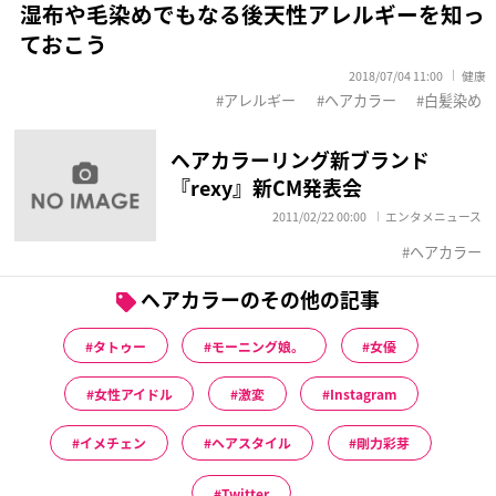
湿布や毛染めでもなる後天性アレルギーを知っ
ておこう
2018/07/04 11:00
健康
アレルギー
ヘアカラー
白髪染め
ヘアカラーリング新ブランド
『rexy』新CM発表会
2011/02/22 00:00
エンタメニュース
ヘアカラー
ヘアカラーのその他の記事
タトゥー
モーニング娘。
女優
女性アイドル
激変
Instagram
イメチェン
ヘアスタイル
剛力彩芽
Twitter