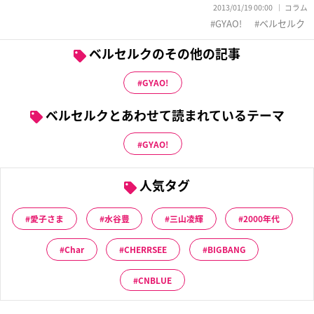
2013/01/19 00:00
コラム
GYAO!
ベルセルク
ベルセルクのその他の記事
GYAO!
ベルセルクとあわせて読まれているテーマ
GYAO!
人気タグ
愛子さま
水谷豊
三山凌輝
2000年代
Char
CHERRSEE
BIGBANG
CNBLUE