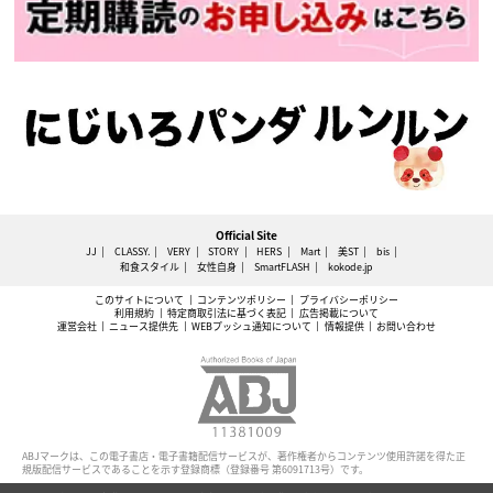
Official Site
JJ
CLASSY.
VERY
STORY
HERS
Mart
美ST
bis
和食スタイル
女性自身
SmartFLASH
kokode.jp
このサイトについて
コンテンツポリシー
プライバシーポリシー
利用規約
特定商取引法に基づく表記
広告掲載について
運営会社
ニュース提供先
WEBプッシュ通知について
情報提供
お問い合わせ
ABJマークは、この電子書店・電子書籍配信サービスが、著作権者からコンテンツ使用許諾を得た正
規版配信サービスであることを示す登録商標（登録番号 第6091713号）です。