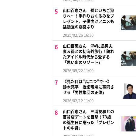
山口百恵さん 孫といちご狩
りへ…！手作りおくるみをプ
レゼント、子供向けアニメも
猛勉強の溺愛ぶり
2025/02/26 16:30
山口百恵さん GWに長男夫
妻＆孫との初海外旅行！訪れ
たアイドル時代から愛する
「思い出のリゾート」
2026/05/22 11:00
《見た目は“瓜二つ”で…》
鈴木亮平 撮影現場に帯同さ
せる「男性集団の正体」
2026/02/12 11:00
山口百恵さん 三浦友和との
百貨店デートを目撃！73歳
の誕生日に贈った「プレゼン
トの中身」