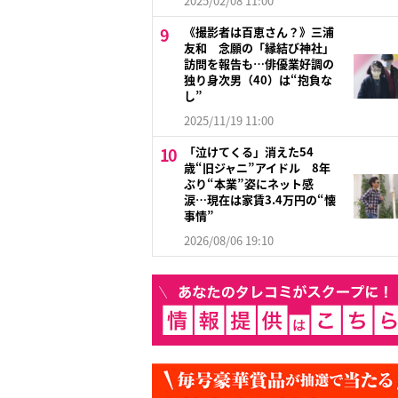
2025/02/08 11:00
《撮影者は百恵さん？》三浦
友和 念願の「縁結び神社」
訪問を報告も…俳優業好調の
独り身次男（40）は“抱負な
し”
2025/11/19 11:00
「泣けてくる」消えた54
歳“旧ジャニ”アイドル 8年
ぶり“本業”姿にネット感
涙…現在は家賃3.4万円の“懐
事情”
2026/08/06 19:10