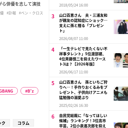
ながら俳優を志して演技
2018/05/24 16:00
など様々な仕事を転々
俳優
#訃報
#ベン・クロス
山口百恵さん 夫・三浦友和
、その年の演技部門の
が親友の認知症にショック…
支えに孫と贈る「プレゼン
ト」
2026/08/07 11:00
「一生テレビで見たくない不
祥事タレント」5位渡部建、
4位斉藤慎二を抑えたワース
ト3は？【2026年版】
2026/06/17 11:00
山口百恵さん 孫といちご狩
りへ…！手作りおくるみをプ
IGBANG
B'z
レゼント、子供向けアニメも
猛勉強の溺愛ぶり
2025/02/26 16:30
自民党総裁に「なってほしい
候補」ランキング！3位高市
ック
コラム
早苗、2位小泉進次郎を抑え