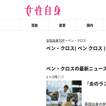
芸能
皇室
国内
女性自身TOP
>
ベン・クロス
ベン・クロス( ベン クロス )
ベン・クロスの最新ニュー
1 ～1件/
1件
『炎のラ
英国出身の俳