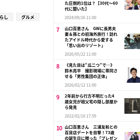
た圧倒的1位は？【30代〜60
代に聞いた】
らし
グルメ
2024/09/26 11:00
山口百恵さん GWに長男夫
妻＆孫との初海外旅行！訪れ
たアイドル時代から愛する
「思い出のリゾート」
2026/05/22 11:00
《見た目は“瓜二つ”で…》
鈴木亮平 撮影現場に帯同さ
せる「男性集団の正体」
2026/02/12 11:00
2年前から行方不明だった4
歳女児が祖父宅の隠し部屋か
ら発見
2022/02/16 17:59
山口百恵さん 三浦友和との
百貨店デートを目撃！73歳
の誕生日に贈った「プレゼン