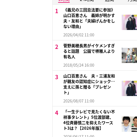
《義兄の三回忌法要に参加》
山口百恵さん 義姉が明かす
夫・友和と「夫婦げんかをし
ない理由」
2026/04/02 11:00
菅野美穂長男がイケメンすぎ
ると話題 公園で堺雅人より
有名人
2018/05/24 16:00
山口百恵さん 夫・三浦友和
が親友の認知症にショック…
支えに孫と贈る「プレゼン
ト」
2026/08/07 11:00
「一生テレビで見たくない不
祥事タレント」5位渡部建、
4位斉藤慎二を抑えたワース
ト3は？【2026年版】
2026/06/17 11:00