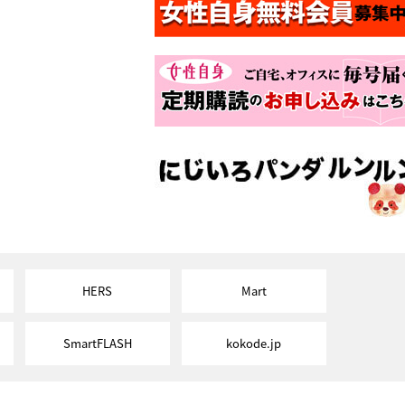
HERS
Mart
SmartFLASH
kokode.jp