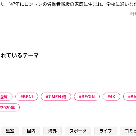
った。'47年にロンドンの労働者階級の家庭に生まれ、学校に通い
かし、生活費を稼ぐために学校を中退。窓拭き、ウェイター、大工
#
のときに念願叶って王立演劇学校に入学した。みるみる頭角を現し
事
を受賞
まれているテーマ
凌輝
BENI
7 MEN 侍
BEGIN
4K
B
2020年
皇室
国内
海外
スポーツ
ライフ
コミ