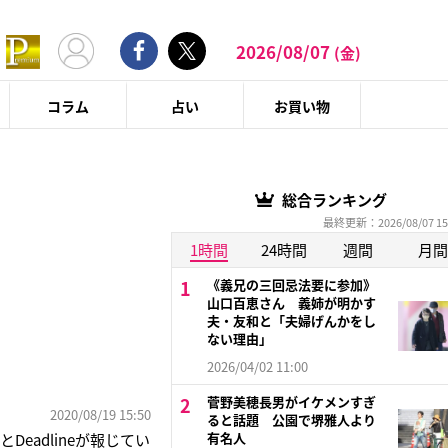
2026/08/07
(金)
コラム
占い
お買い物
総合ランキング
最終更新：2026/08/07 15
1時間
24時間
週間
月間
《義兄の三回忌法要に参加》
山口百恵さん 義姉が明かす
夫・友和と「夫婦げんかをし
ない理由」
2026/04/02 11:00
菅野美穂長男がイケメンすぎ
2020/08/19 15:50
ると話題 公園で堺雅人より
有名人
eadlineが報じてい