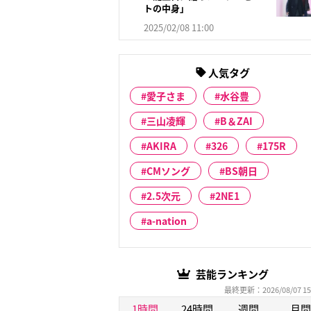
トの中身」
2025/02/08 11:00
人気タグ
愛子さま
水谷豊
三山凌輝
B＆ZAI
AKIRA
326
175R
CMソング
BS朝日
2.5次元
2NE1
a-nation
芸能ランキング
最終更新：2026/08/07 15
1時間
24時間
週間
月間