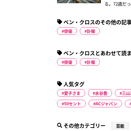
る。72歳だ
を学んだ。し
とし、22歳
ベン・クロスのその他の記
ヴァンブラ賞
俳優
訃報
ベン・クロスとあわせて読
俳優
訃報
人気タグ
愛子さま
水谷豊
三山
50セント
ACジャパン
その他カテゴリー
芸能