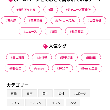
男性アイドル
嵐
ジャニーズ事務所
宮内庁
皇室全般
ジャニーズJr.
山口真帆
ニュース
質問
社名変更
人気タグ
三山凌輝
水谷豊
愛子さま
BEGIN
8番出口
aespa
2020年
Berryz工房
カテゴリー
芸能
皇室
国内
海外
スポーツ
ライフ
コミック
コラム
占い