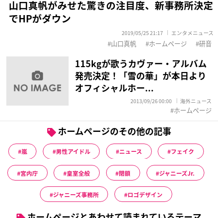
山口真帆がみせた驚きの注目度、新事務所決定
でHPがダウン
2019/05/25 21:17
エンタメニュース
山口真帆
ホームページ
研音
115kgが歌うカヴァー・アルバム
発売決定！「雪の華」が本日より
オフィシャルホー...
2013/09/26 00:00
海外ニュース
ホームページ
ホームページのその他の記事
嵐
男性アイドル
ニュース
フェイク
宮内庁
皇室全般
閉鎖
ジャニーズJr.
ジャニーズ事務所
ロゴデザイン
ホームページとあわせて読まれているテーマ