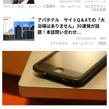
2023/10/17 16:05
エンタメニュース
ジャニーズJr.
ジャニーズ事務所
ホームページ
ロゴデザイン
社名変更
アパホテル サイトQ＆Aでの「大
浴場はありません」30連発が話
題！本誌問い合わせ...
2023/02/24 21:26
国内
アパホテル
ホームページ
質問