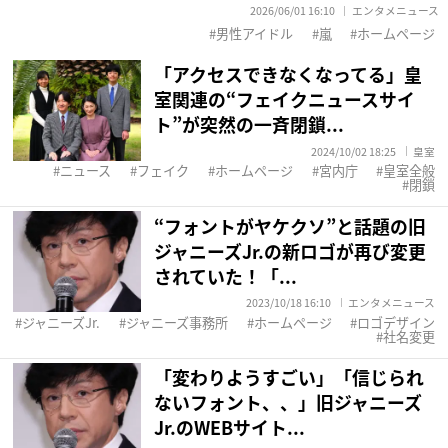
2026/06/01 16:10
エンタメニュース
男性アイドル
嵐
ホームページ
「アクセスできなくなってる」皇
室関連の“フェイクニュースサイ
ト”が突然の一斉閉鎖...
2024/10/02 18:25
皇室
ニュース
フェイク
ホームページ
宮内庁
皇室全般
閉鎖
“フォントがヤケクソ”と話題の旧
ジャニーズJr.の新ロゴが再び変更
されていた！「...
2023/10/18 16:10
エンタメニュース
ジャニーズJr.
ジャニーズ事務所
ホームページ
ロゴデザイン
社名変更
「変わりようすごい」「信じられ
ないフォント、、」旧ジャニーズ
Jr.のWEBサイト...