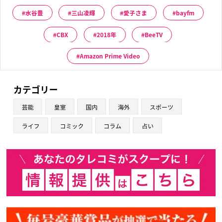
水谷豊
三山凌輝
愛子さま
bayfm
CBX
2018年
BeeTV
Amazon Prime Video
カテゴリー
芸能
皇室
国内
海外
スポーツ
ライフ
コミック
コラム
占い