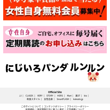
Official Site
JJ
CLASSY.
VERY
STORY
HERS
Mart
美ST
bis
和食スタイル
女性自身
SmartFLASH
kokode.jp
このサイトについて
コンテンツポリシー
プライバシーポリシー
利用規約
特定商取引法に基づく表記
広告掲載について