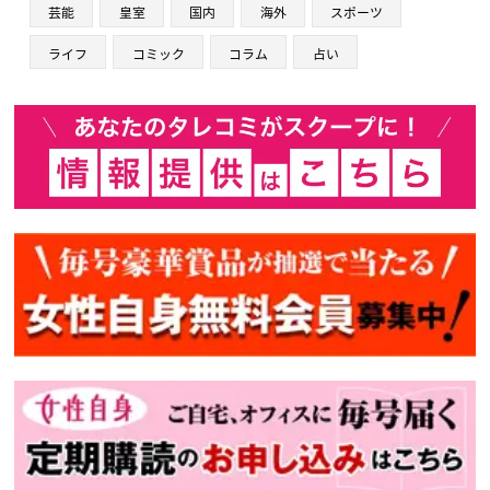
芸能
皇室
国内
海外
スポーツ
ライフ
コミック
コラム
占い