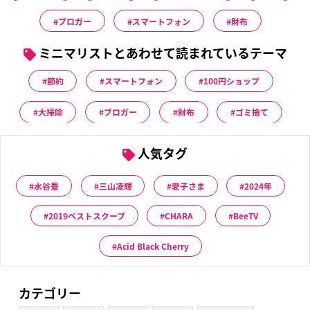
ブロガー
スマートフォン
財布
ミニマリストとあわせて読まれているテーマ
節約
スマートフォン
100円ショップ
大掃除
ブロガー
財布
ゴミ捨て
人気タグ
水谷豊
三山凌輝
愛子さま
2024年
2019ベストスクープ
CHARA
BeeTV
Acid Black Cherry
カテゴリー