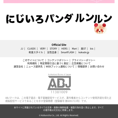
Official Site
JJ
CLASSY.
VERY
STORY
HERS
Mart
美ST
bis
和食スタイル
女性自身
SmartFLASH
kokode.jp
このサイトについて
コンテンツポリシー
プライバシーポリシー
利用規約
特定商取引法に基づく表記
広告掲載について
運営会社
ニュース提供先
WEBプッシュ通知について
情報提供
お問い合わせ
ABJマークは、この電子書店・電子書籍配信サービスが、著作権者からコンテンツ使用許諾を得た正
規版配信サービスであることを示す登録商標（登録番号 第6091713号）です。
本サイトに掲載されているすべての文章・画像の無断転載・複製行為を固く禁止します。すべて
の著作権は光文社に帰属します。
© Kobunsha Co., Ltd. All Rights Reserved.