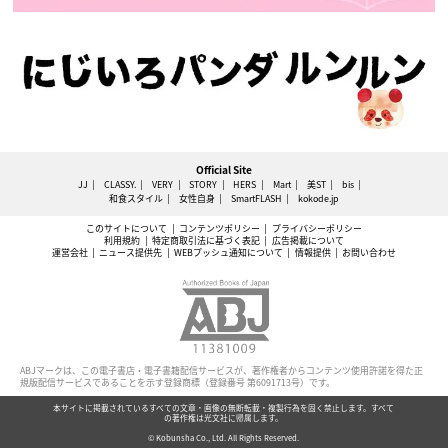
Official Site
JJ
CLASSY.
VERY
STORY
HERS
Mart
美ST
bis
和食スタイル
女性自身
SmartFLASH
kokode.jp
このサイトについて
コンテンツポリシー
プライバシーポリシー
利用規約
特定商取引法に基づく表記
広告掲載について
運営会社
ニュース提供先
WEBプッシュ通知について
情報提供
お問い合わせ
ABJマークは、この電子書店・電子書籍配信サービスが、著作権者からコンテンツ使用許諾を得た正
規版配信サービスであることを示す登録商標（登録番号 第6091713号）です。
本サイトに掲載されているすべての文章・画像の無断転載・複製行為を固く禁止します。すべて
の著作権は光文社に帰属します。
© Kobunsha Co., Ltd. All Rights Reserved.