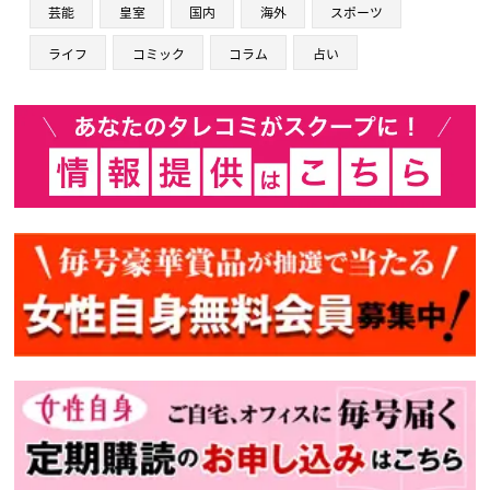
芸能
皇室
国内
海外
スポーツ
ライフ
コミック
コラム
占い