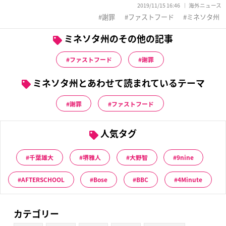
2019/11/15 16:46
海外ニュース
謝罪
ファストフード
ミネソタ州
ミネソタ州のその他の記事
ファストフード
謝罪
ミネソタ州とあわせて読まれているテーマ
謝罪
ファストフード
人気タグ
千葉雄大
堺雅人
大野智
9nine
AFTERSCHOOL
Bose
BBC
4Minute
カテゴリー