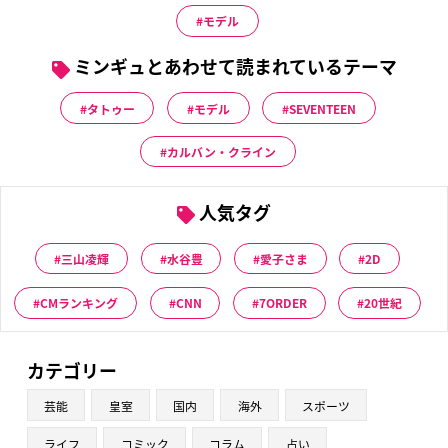
モデル
ミンギュとあわせて読まれているテーマ
タトゥー
モデル
SEVENTEEN
カルバン・クライン
人気タグ
三山凌輝
水谷豊
愛子さま
2D
CMランキング
CNN
7ORDER
20世紀
カテゴリー
芸能
皇室
国内
海外
スポーツ
ライフ
コミック
コラム
占い