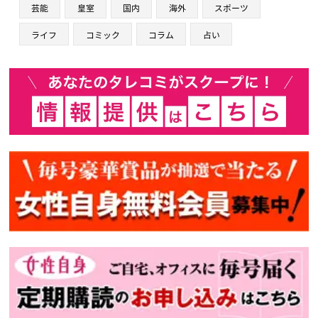
芸能
皇室
国内
海外
スポーツ
ライフ
コミック
コラム
占い