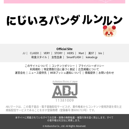
Official Site
JJ
CLASSY.
VERY
STORY
HERS
Mart
美ST
bis
和食スタイル
女性自身
SmartFLASH
kokode.jp
このサイトについて
コンテンツポリシー
プライバシーポリシー
利用規約
特定商取引法に基づく表記
広告掲載について
運営会社
ニュース提供先
WEBプッシュ通知について
情報提供
お問い合わせ
ABJマークは、この電子書店・電子書籍配信サービスが、著作権者からコンテンツ使用許諾を得た正
規版配信サービスであることを示す登録商標（登録番号 第6091713号）です。
本サイトに掲載されているすべての文章・画像の無断転載・複製行為を固く禁止します。すべて
の著作権は光文社に帰属します。
© Kobunsha Co., Ltd. All Rights Reserved.