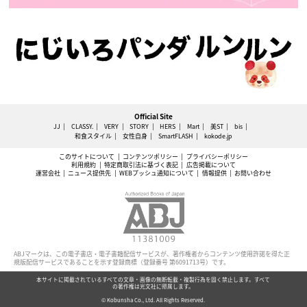
Official Site
JJ
CLASSY.
VERY
STORY
HERS
Mart
美ST
bis
和食スタイル
女性自身
SmartFLASH
kokode.jp
このサイトについて
コンテンツポリシー
プライバシーポリシー
利用規約
特定商取引法に基づく表記
広告掲載について
運営会社
ニュース提供先
WEBプッシュ通知について
情報提供
お問い合わせ
ABJマークは、この電子書店・電子書籍配信サービスが、著作権者からコンテンツ使用許諾を得た正
規版配信サービスであることを示す登録商標（登録番号 第6091713号）です。
本サイトに掲載されているすべての文章・画像の無断転載・複製行為を固く禁止します。すべて
の著作権は光文社に帰属します。
© Kobunsha Co., Ltd. All Rights Reserved.