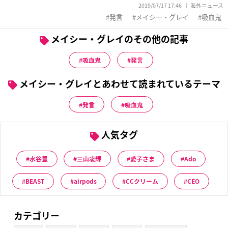
2019/07/17 17:46
海外ニュース
発言
メイシー・グレイ
吸血鬼
メイシー・グレイのその他の記事
吸血鬼
発言
メイシー・グレイとあわせて読まれているテーマ
発言
吸血鬼
人気タグ
水谷豊
三山凌輝
愛子さま
Ado
BEAST
airpods
CCクリーム
CEO
カテゴリー