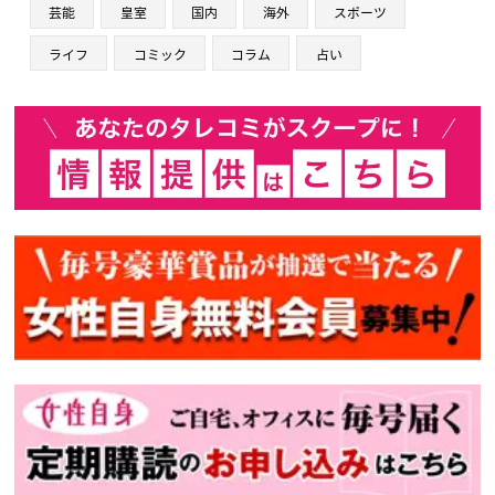
芸能
皇室
国内
海外
スポーツ
ライフ
コミック
コラム
占い