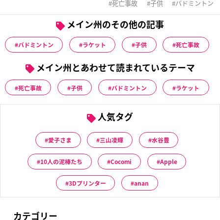
死亡事故
子供
バドミントン
メイン州のその他の記事
バドミントン
ラケット
子供
死亡事故
メイン州とあわせて読まれているテーマ
死亡事故
子供
バドミントン
ラケット
人気タグ
愛子さま
三山凌輝
水谷豊
10人の泥棒たち
Cocomi
Apple
3Dプリンター
anan
カテゴリー