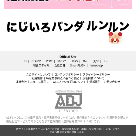
Official Site
JJ
CLASSY.
VERY
STORY
HERS
Mart
美ST
bis
和食スタイル
女性自身
SmartFLASH
kokode.jp
このサイトについて
コンテンツポリシー
プライバシーポリシー
利用規約
特定商取引法に基づく表記
広告掲載について
運営会社
ニュース提供先
WEBプッシュ通知について
情報提供
お問い合わせ
ABJマークは、この電子書店・電子書籍配信サービスが、著作権者からコンテンツ使用許諾を得た正
規版配信サービスであることを示す登録商標（登録番号 第6091713号）です。
本サイトに掲載されているすべての文章・画像の無断転載・複製行為を固く禁止します。すべて
の著作権は光文社に帰属します。