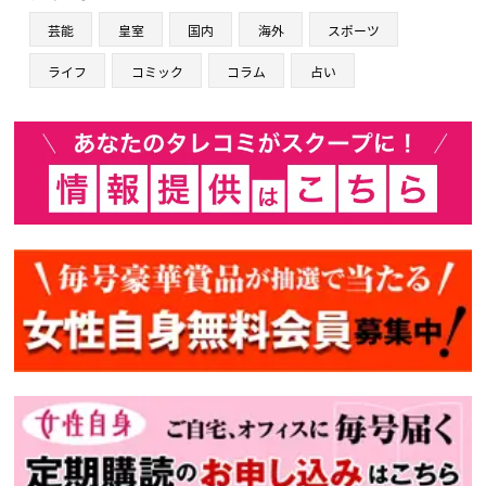
芸能
皇室
国内
海外
スポーツ
ライフ
コミック
コラム
占い