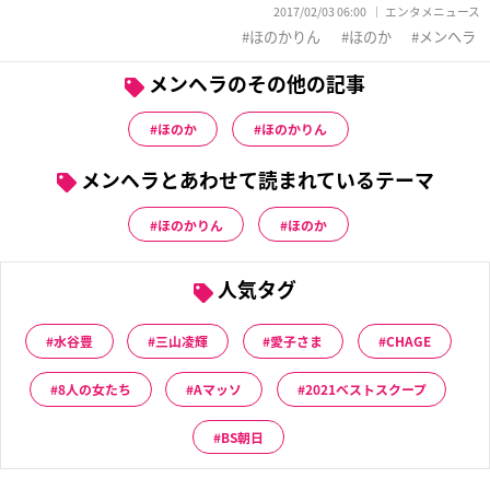
2017/02/03 06:00
エンタメニュース
ほのかりん
ほのか
メンヘラ
メンヘラのその他の記事
ほのか
ほのかりん
メンヘラとあわせて読まれているテーマ
ほのかりん
ほのか
人気タグ
水谷豊
三山凌輝
愛子さま
CHAGE
8人の女たち
Aマッソ
2021ベストスクープ
BS朝日