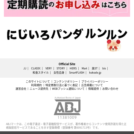
Official Site
JJ
CLASSY.
VERY
STORY
HERS
Mart
美ST
bis
和食スタイル
女性自身
SmartFLASH
kokode.jp
このサイトについて
コンテンツポリシー
プライバシーポリシー
利用規約
特定商取引法に基づく表記
広告掲載について
運営会社
ニュース提供先
WEBプッシュ通知について
情報提供
お問い合わせ
ABJマークは、この電子書店・電子書籍配信サービスが、著作権者からコンテンツ使用許諾を得た正
規版配信サービスであることを示す登録商標（登録番号 第6091713号）です。