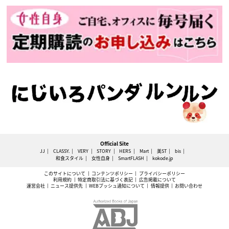
Official Site
JJ
CLASSY.
VERY
STORY
HERS
Mart
美ST
bis
和食スタイル
女性自身
SmartFLASH
kokode.jp
このサイトについて
コンテンツポリシー
プライバシーポリシー
利用規約
特定商取引法に基づく表記
広告掲載について
運営会社
ニュース提供先
WEBプッシュ通知について
情報提供
お問い合わせ