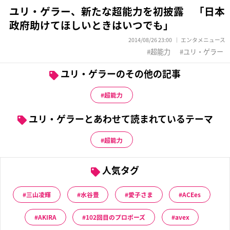
ユリ・ゲラー、新たな超能力を初披露 「日本
政府助けてほしいときはいつでも」
2014/08/26 23:00
エンタメニュース
超能力
ユリ・ゲラー
ユリ・ゲラーのその他の記事
超能力
ユリ・ゲラーとあわせて読まれているテーマ
超能力
人気タグ
三山凌輝
水谷豊
愛子さま
ACEes
AKIRA
102回目のプロポーズ
avex