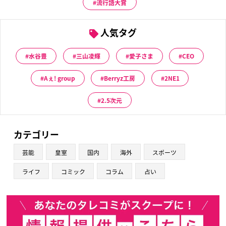
流行語大賞
人気タグ
水谷豊
三山凌輝
愛子さま
CEO
Aぇ! group
Berryz工房
2NE1
2.5次元
カテゴリー
芸能
皇室
国内
海外
スポーツ
ライフ
コミック
コラム
占い