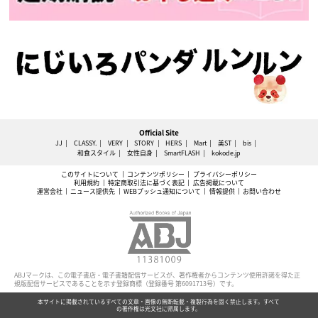
Official Site
JJ
CLASSY.
VERY
STORY
HERS
Mart
美ST
bis
和食スタイル
女性自身
SmartFLASH
kokode.jp
このサイトについて
コンテンツポリシー
プライバシーポリシー
利用規約
特定商取引法に基づく表記
広告掲載について
運営会社
ニュース提供先
WEBプッシュ通知について
情報提供
お問い合わせ
ABJマークは、この電子書店・電子書籍配信サービスが、著作権者からコンテンツ使用許諾を得た正
規版配信サービスであることを示す登録商標（登録番号 第6091713号）です。
本サイトに掲載されているすべての文章・画像の無断転載・複製行為を固く禁止します。すべて
の著作権は光文社に帰属します。