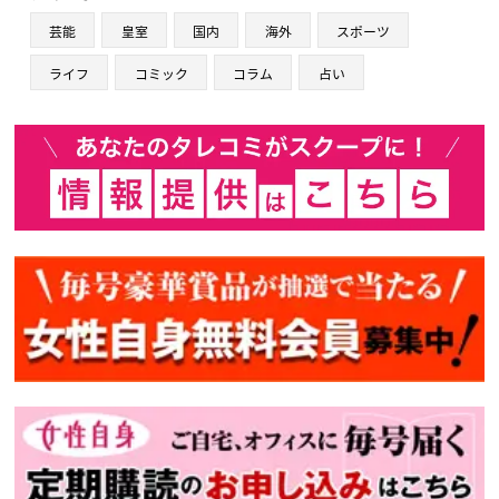
芸能
皇室
国内
海外
スポーツ
ライフ
コミック
コラム
占い