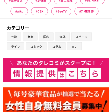
愛子さま
水谷豊
三山凌輝
BE:FIRST
aiko
CBX
BeeTV
7 MEN 侍
カテゴリー
芸能
皇室
国内
海外
スポーツ
ライフ
コミック
コラム
占い