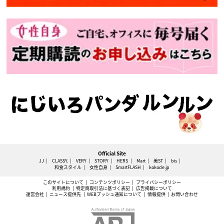
Official Site
JJ
CLASSY.
VERY
STORY
HERS
Mart
美ST
bis
和食スタイル
女性自身
SmartFLASH
kokode.jp
このサイトについて
コンテンツポリシー
プライバシーポリシー
利用規約
特定商取引法に基づく表記
広告掲載について
運営会社
ニュース提供先
WEBプッシュ通知について
情報提供
お問い合わせ