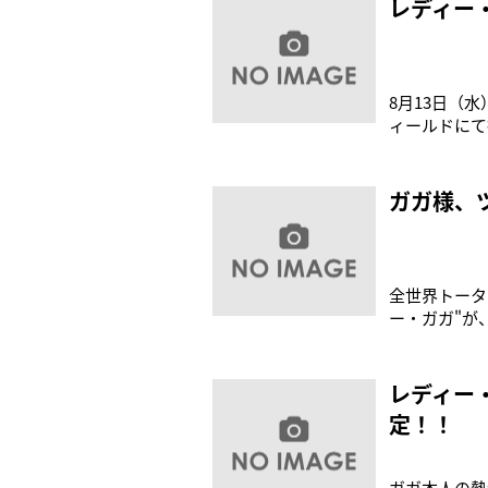
レディー
8月13日（水）
ィールドにて
スター・アイ
ガのファッシ
ガガ様、
全世界トータ
ー・ガガ"が、8
日夕方、通算
のため来日し
レディー
定！！
ガガ本⼈の熱