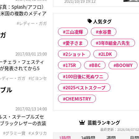
2021/10/19 19:12
：Splash/アフロ）
と米国の複数のメディア
王手エージェンシー
人気タグ
#レディー・ガガ
と会い、結婚の許しを得
三山凌輝
水谷豊
ガガ
愛子さま
3年B組金八先生
2017/03/01 15:00
2ショット
2LDK
れるコーチェラ・フェスティ
175R
BBC
BOOWY
が発表されてから5
身の名が書かれた新しい
100日後に死ぬワニ
レディー・ガガ
#ビヨンセ
！」とフォロワーた
2025ベストスクープ
ラブル
CHEMISTRY
2017/02/13 14:00
ゼルス・ステープルズセ
芸能ランキング
ブラックレザーの衣装
カとの共演が発表され
最終更新：2026/08/07 02
#グラミー賞
#メタリカ
ラブルに見舞われてし
1時間
24時間
週間
月間