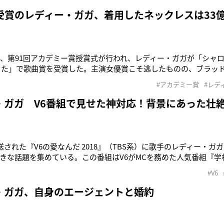
り、数日前から来日しています」（イベント関係者）親日家として
々の日本を堪能
受賞のレディー・ガガ、着用したネックレスは33
日、第91回アカデミー賞授賞式が行われ、レディー・ガガが「シャロウ
うた」で歌曲賞を受賞した。主演女優賞こそ逃したものの、ブラッ
ながらのパフォーマンスは絶賛され、ガガのハリウッドでの存在
#アカデミー賞
#レデ
は彼女の胸元にも集まっていた。まばゆく輝く巨大なイエローダイ
によると、石の
・ガガ V6番組で見せた神対応！背景にあった壮
送された『V6の愛なんだ 2018』（TBS系）に歌手のレディー・ガ
きな話題を集めている。この番組はV6がMCを務めた人気番組『学
フが再集結して制作された特番。ガガ登場のきっかけとなったの
#V6
気企画「未成年の主張」内に登場した高校生・浅井健良くん。引
英語
・ガガ、自身のエージェントと婚約