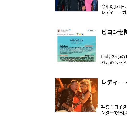
今年8月31
レディー・ガ
が報じている
CAAの社員
たという。
ビヨンセ
Lady Ga
バルのヘッド
日。彼女の穴
出演者リストを
レディー
写真：ロイタ
ンターで行わ
でオーディエ
大いに話題と