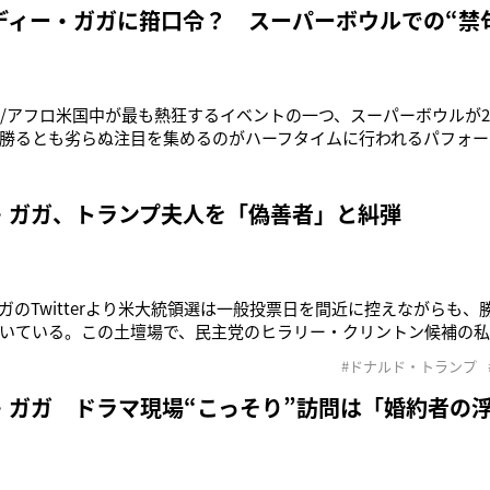
リカのヴォーカリ
レディー・ガガに箝口令？ スーパーボウルでの“禁
ash/アフロ米国中が最も熱狂するイベントの一つ、スーパーボウルが
勝るとも劣らぬ注目を集めるのがハーフタイムに行われるパフォー
この大役を務めるが、NFL側が彼女にある“オーダー”をしていたとET 
イムショーの運営に携わる関係者によると、NFLはレディー・ガガ
・ガガ、トランプ夫人を「偽善者」と糾弾
ガのTwitterより米大統領選は一般投票日を間近に控えながらも
いている。この土壇場で、民主党のヒラリー・クリントン候補の
査に乗り出したことが、共和党候補のドナルド・トランプ氏を勢いづ
#ドナルド・トランプ
ど、クリントン氏支持を公言している有名人が必死に支援を呼びか
erで少
・ガガ ドラマ現場“こっそり”訪問は「婚約者の