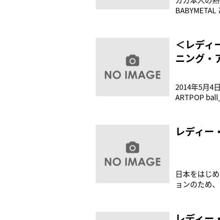
BABYME
ろ、今回ガガ
ーーー＜公演概要
＜レディ
ニング・
2014年5月4
ARTPOP 
ン・フューチ
シンガー「初
レディー・
日本をはじめ
ョンのため、
ディー・ガガ
思議なサング
彼女が登場す
レディー・