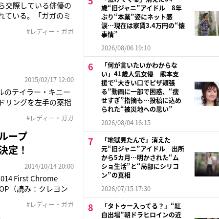
から交際している俳優の
歳“旧ジャニ”アイドル 8年
れている。「ガガのミ
ぶり“本業”姿にネット感
、当時のキニーは“ほ
涙…現在は家賃3.4万円の“懐
#レディー・ガガ
事情”
（アメリカ在住の音楽関
2026/08/06 19:10
「何が言いたいかわからな
い」41歳人気女優 熊本支
2015/02/17 12:00
援で“大きい口でピザ頬張
モデルのテイラー・キニー
る”動画に一部で困惑、“痩
せすぎ”指摘も…投稿に込め
ンドリングを左手の薬指
られた“被災地への思い”
ら私、イエス！って言っ
#レディー・ガガ
のコメントが寄せられ
2026/08/04 16:15
ループ
「地獄見たんで」消えた
が決定！
元“旧ジャニ”アイドル 出所
から5カ月…明かされた“ム
2014/10/14 20:00
ショ生活”と“局部にシリコ
ン”の真相
rst Chrome
N POP（読み：クレヨン
2026/07/15 17:30
グンミ、エリン、チョ
#レディー・ガガ
「タトゥー入ってる？」“紅
白出場”朝ドラヒロインの近