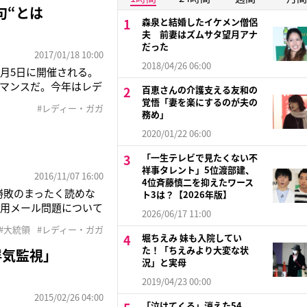
句“とは
森泉と結婚したイケメン僧侶
夫 前妻はズムサタ望月アナ
だった
2017/01/18 10:00
2018/04/26 06:00
2月5日に開催される。
マンスだ。今年はレデ
百恵さんの介護支える友和の
Onlineが報じてい
覚悟「妻を楽にするのが夫の
#レディー・ガガ
に対し、政治に関する
務め」
2020/01/22 06:00
「一生テレビで見たくない不
祥事タレント」5位渡部建、
2016/11/07 16:00
4位斉藤慎二を抑えたワース
、勝敗のまったく読めな
ト3は？【2026年版】
私用メール問題について
2026/06/17 11:00
けた形だ。ビヨンセや
#大統領
#レディー・ガガ
けるなか、レディー・
堀ちえみ 妹も入院してい
た！「ちえみより大変な状
浮気監視」
況」と実母
2019/04/23 00:00
2015/02/26 04:00
「泣けてくる」消えた54