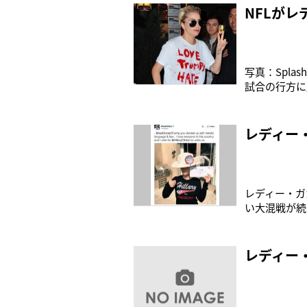
まった。メタ
NFLが
写真：Spl
試合の行方に
ィー・ガガが
る。ハーフタ
話題を口に
レディー
レディー・ガ
い大混戦が続
FBIが再捜
ジェイ・Zな
ガガがTwitt
レディー