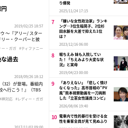
知られるガガだけに、
り爆発
億円
2025/11/24 17:15
「嫌いな女性政治家」ランキ
2019/02/25 18:57
ング…3位生稲晃子、2位杉
田水脈を大差で抑えた1位
 〜『アリー/ スター
は？
ドリー・クーパーと披
2023/12/16 06:00
感はさらに増したと言
ィー・ガガ
#ティファニー
ヤのネックレスだ。
堀ちえみ 妹も入院してい
絶な過去
た！「ちえみより大変な状
況」と実母
2019/04/23 00:00
2018/09/26 18:12
「ありえない」「悲しく情け
ガ（32）が登場。番組内
なくなった」高市首相の“PV
校へ行こう！』（TBS
風”熊本視察動画を一刀両断
は、学生が屋上から思い
した「立憲女性議員コンビ」
#神対応
#レディー・ガガ
っ込み思案な性格を変
2026/08/06 19:40
電車内で性的暴行を受ける女
性を乗客全員が見て見ぬふり
2017/11/02 09:00