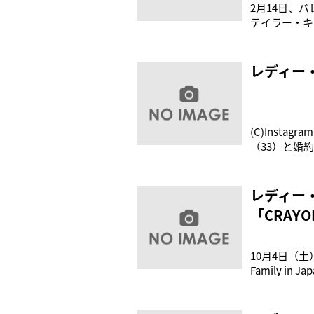
2月14日、
テイラー・キ
ュージックビ
ぼ無名”で、
係者） 交際当
レディー
(C)Inst
（33）と婚
にはめた画像
ちゃった！」
ている
レディー
「CRAY
10月4日（土
Family i
ポップ）」が
ア、ウェイ、