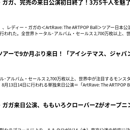
・ガガ、完売の来日公演初日終了！3万5千人を魅
、レディー・ガガの＜ArtRave: The ARTPOP Ball＞ツアー日
行われた。全世界トータル･アルバム・セールス 2,700万枚以上、
コン"レディー・ガガ"の2年3か月ぶりの来日公演とあって、開演
ョンを真似したリトルモンスター(ガガのファンのこと)の姿も。今
ツアーで9か月ぶり来日！「アイシテマス、ジャパ
ル･アルバム・セールス 2,700万枚以上、世界中が注目するモンス
月13日14日に行われる単独来日公演＝「ArtRave: The ARTPOP 
8 度目の来日を果たした。昨年11月にニューアルバム『アートポ
て以来、9か月ぶりの来日となる。ファンと報道陣が待ち構える中
・ガガ来日公演、ももいろクローバーZがオープニ
烈なラブコールにより、ももクロが8/14（木）東京公演の前座に