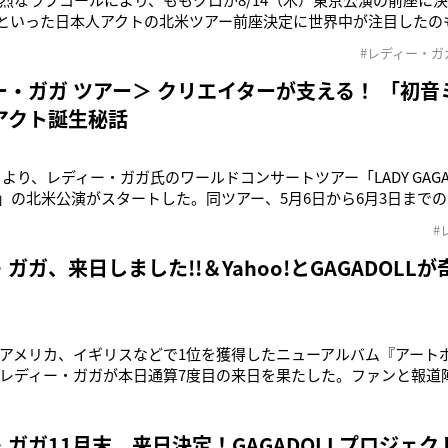
TAL といった日本⼈アクトの北⽶ツアー前座決定に世界中が注目した
が⽩⽻の⽮を⽴てたのはももクロ！ーーーーーーーーーーーーー
#レディー・ガ
＞■2014.8.13（水） 東京QVC マリンフィールド SPECIAL GUEST:
ー・ガガ ツアー＞ クリエイターが支える！ 「初
アクト誕生秘話
日より、レディー・ガガ氏のワールドコンサートツアー「LADY GAGA’S ar
ball」の北米公演がスタートした。同ツアー、5月6日から6月3日まで
ャー・メディア株式会社（本社：札幌市中央区、代表取締役：伊
#
音ミク」がオープニング・アクトを務めている。■ セッティング時
ガガ、来日しました!!＆Yahoo!とGAGADOLL
アメリカ、イギリスなどで1位を獲得したニューアルバム『アート
レディー・ガガが本日通算7度目の来日を果たした。ファンと報道
は、15センチのハイヒールとNorma Kamaliのフォーマルなベー
ラスをあわせたスタイルで登場。集まった500人リトル・モンスタ
るや否
ガガ11月末、来日決定！GAGADOLLプロジェク