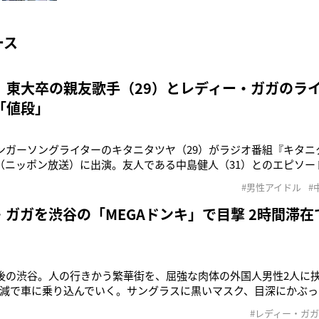
ース
 東大卒の親友歌手（29）とレディー・ガガのライ
「値段」
シンガーソングライターのキタニタツヤ（29）がラジオ番組『キタ
（ニッポン放送）に出演。友人である中島健人（31）とのエピソー
持つキタニ。’24年に中島とユニット「GEMN」を組み、アニメ『
#男性アイドル
#
親しいという。この日の放送では「わたくし、ついさっきまで中島
出し、「レ
・ガガを渋谷の「MEGAドンキ」で目撃 2時間滞在
午後の渋谷。人の行きかう繁華街を、屈強な肉体の外国人男性2人に
減で車に乗り込んでいく。サングラスに黒いマスク、目深にかぶっ
の女性は、世界の歌姫レディー・ガガ（36）だった！「9月3日、4
#レディー・ガガ