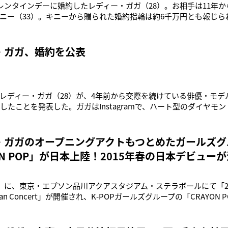
バレンタインデーに婚約したレディー・ガガ（28）。お相手は11年
ニー（33）。キニーから贈られた婚約指輪は約6千万円とも報じら
デオに、キニーが出演したことがきっかけで交際が始まりましたが
あまりの格差から2人はすぐに別れるだろうと見られていました」
初は“
・ガガ、婚約を公表
agramレディー・ガガ（28）が、4年前から交際を続けている俳優・
約したことを発表した。ガガはInstagramで、ハート型のダイヤモ
をシェアし、「バレンタインデーに彼がハートをくれたの。だか
と公表。シェア後わずか3時間で31万件を超える「いいね」と祝福
・ガガのオープニングアクトもつとめたガールズグ
ON POP」が日本上陸！2015年春の日本デビュー
）に、東京・エプソン品川アクアスタジアム・ステラボールにて「2014 Fi
n Japan Concert」が開催され、K-POPガールズグループの「CRAYO
ステージ上で来春の日本デビューを発表した。CRAYON POPは、
ソユルの5人からなるガールズグループ。韓国では2012