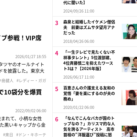
代に聞いた】
2024/09/26 11:00
森泉と結婚したイケメン僧侶
夫 前妻はズムサタ望月アナ
だった
ブ参戦！VIP席
2018/04/26 06:00
「一生テレビで見たくない不
2026/01/27 18:55
祥事タレント」5位渡部建、
4位斉藤慎二を抑えたワース
ニタツヤのオールナイト
ト3は？【2026年版】
ドを披露した。東京大
推しの子』の主題歌を
2026/06/17 11:00
中島健人
#レディー・ガガ
健人と一緒にいたんで
百恵さんの介護支える友和の
で10袋分を爆買
覚悟「妻を楽にするのが夫の
務め」
2020/01/22 06:00
2022/09/02 06:00
挟まれて、小柄な女性
「なんでこんなバカが国のト
ップなの？」カリスマ的な人
た黒いキャップから金
気を誇るアーティスト 高市
日に8年ぶりの日本公
#来日
#ドン・キホーテ
首相の“洋服選び”投稿に怒