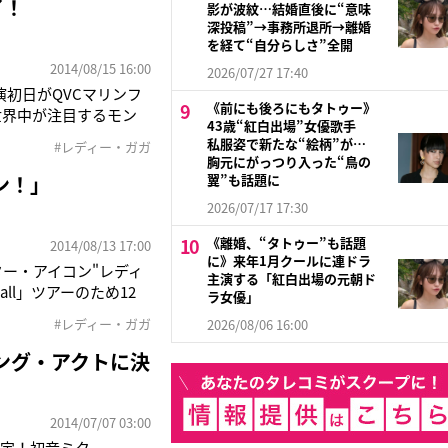
了！
影が波紋…結婚直後に“意味
深投稿”→事務所退所→離婚
を経て“自分らしさ”全開
2014/08/15 16:00
2026/07/27 17:40
本公演初日がQVCマリンフ
《前にも後ろにもタトゥー》
世界中が注目するモン
43歳“紅白出場”女優歌手
前から会場は大興奮！ガ
私服姿で新たな“絵柄”が…
#レディー・ガガ
か今かと待ち
胸元にがっつり入った“鳥の
ン！」
翼”も話題に
2026/07/17 17:30
《離婚、“タトゥー”も話題
2014/08/13 17:00
に》来年1月クールに連ドラ
ター・アイコン"レディ
主演する「紅白出場の元朝ド
Ball」ツアーのため12
ラ女優」
ップ』のプロモーション
#レディー・ガガ
2026/08/06 16:00
、キラキラ
ング・アクトに決
2014/07/07 03:00
決定！初音ミク、