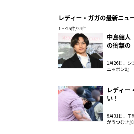
レディー・ガガの最新ニュ
1 ～25件/
39件
中島健人
の衝撃の
1月26日、
ニッポン0』
学卒の経歴を
担当して以来
すが」と切り
レディー
い！
8月31日、
がうつむき加
髪がのぞくそ