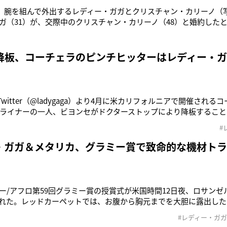
日、腕を組んで外出するレディー・ガガとクリスチャン・カリーノ（写真
ガ（31）が、交際中のクリスチャン・カリーノ（48）と婚約した
。カリーノはジョージ・クルーニーやトム・クルーズなどを擁する
で、ガガの担当。US Weeklyによるとカリーノは今夏、ガガの父親
降板、コーチェラのピンチヒッターはレディー・
gaのTwitter（@ladygaga）より4月に米カリフォルニアで開催さ
ライナーの一人、ビヨンセがドクターストップにより降板すること
を埋めるピンチヒッターがレディー・ガガに決定した。ガガは自
#
TwitterとInstagramでシェアし、「砂漠でレッツ・パーティ
・ガガ＆メタリカ、グラミー賞で致命的な機材ト
ー/アフロ第59回グラミー賞の授賞式が米国時間12日夜、ロサン
れた。レッドカーペットでは、お腹から胸元までを大胆に露出した
ンスの目を釘付けにしたレディー・ガガ。先週、受賞式でのメタリ
#レディー・ガガ
なっていた。そして当日、いよいよその時を迎えたが、予想外のト