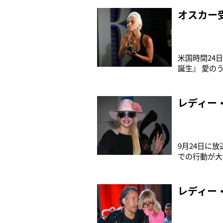
演が控えてお
公演を前に久
オスカー
米国時間24
誕生』 愛の
露した劇中さ
えよう。注目
PEOPLE誌
レディー
9月24日に放
での行動が大
系）のスタッ
の丈を叫ぶ人
えるため、“
レディー