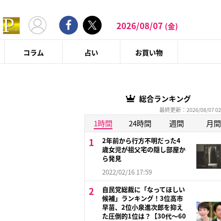
2026/08/07
(金)
コラム
占い
お買い物
総合ランキング
最終更新：2026/08/07 02
1時間
24時間
週間
月間
2年前から行方不明だった4
歳女児が祖父宅の隠し部屋か
ら発見
2022/02/16 17:59
自民党総裁に「なってほしい
候補」ランキング！3位高市
早苗、2位小泉進次郎を抑え
た圧倒的1位は？【30代〜60