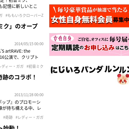
のも記憶に新しいとこ
ーーーーーーーーーー
ガ
#ももいろクローバーZ
 LADY STA
音ミク」のオープ
2014/05/15 00:00
tRAVE: the
の16公演で、クリプト
藤博之）のバーチャル・
レディー・ガガ
#初音ミク
間は30分
が奇跡のコラボ！
2013/11/28 00:00
ポップ』のプロモーシ
陣が待ち構える中、レ
ジュのつなぎに、摩訶不
#奇跡
#レディー・ガガ
ー（ガガのファン）は
ト始動！