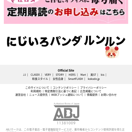
Official Site
JJ
CLASSY.
VERY
STORY
HERS
Mart
美ST
bis
和食スタイル
女性自身
SmartFLASH
kokode.jp
このサイトについて
コンテンツポリシー
プライバシーポリシー
利用規約
特定商取引法に基づく表記
広告掲載について
運営会社
ニュース提供先
WEBプッシュ通知について
情報提供
お問い合わせ
ABJマークは、この電子書店・電子書籍配信サービスが、著作権者からコンテンツ使用許諾を得た正