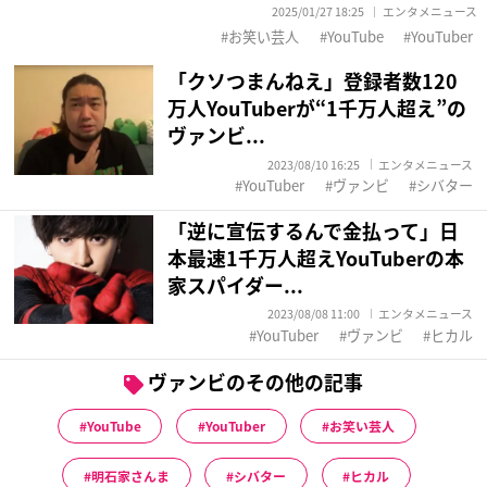
2025/01/27 18:25
エンタメニュース
お笑い芸人
YouTube
YouTuber
「クソつまんねえ」登録者数120
万人YouTuberが“1千万人超え”の
ヴァンビ...
2023/08/10 16:25
エンタメニュース
YouTuber
ヴァンビ
シバター
「逆に宣伝するんで金払って」日
本最速1千万人超えYouTuberの本
家スパイダー...
2023/08/08 11:00
エンタメニュース
YouTuber
ヴァンビ
ヒカル
ヴァンビのその他の記事
YouTube
YouTuber
お笑い芸人
明石家さんま
シバター
ヒカル