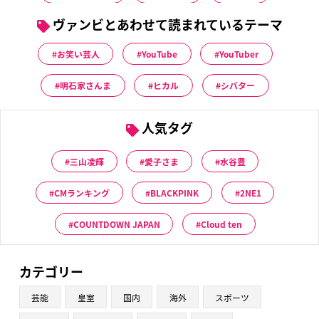
ヴァンビとあわせて読まれているテーマ
お笑い芸人
YouTube
YouTuber
明石家さんま
ヒカル
シバター
人気タグ
三山凌輝
愛子さま
水谷豊
CMランキング
BLACKPINK
2NE1
COUNTDOWN JAPAN
Cloud ten
カテゴリー
芸能
皇室
国内
海外
スポーツ