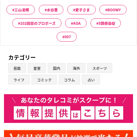
三山凌輝
水谷豊
愛子さま
BOOWY
102回目のプロポーズ
AOA
5類感染症
007
カテゴリー
芸能
皇室
国内
海外
スポーツ
ライフ
コミック
コラム
占い