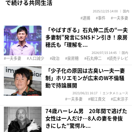
で続ける共同生活
2025/12/25 14:00
国内
逮捕
事件
一夫多妻
「やばすぎる」石丸伸二氏の“一夫
多妻制”発言にSNSドン引き！泉房
穂氏も「理解を...
2024/07/15 14:45
国内
一夫多妻
人口減少
政治
泉房穂
石丸伸二
読売テレビ
「少子化の原因は古臭い一夫一妻
制」ホリエモンが広末のW不倫騒
動で持論展開
2023/06/21 16:17
エンタメニュース
一夫多妻
堀江貴文
広末涼子
74歳ハーレム男 20年間で逃げた
女性は一人だけ…8人の妻を骨抜
きにした“驚愕ル...