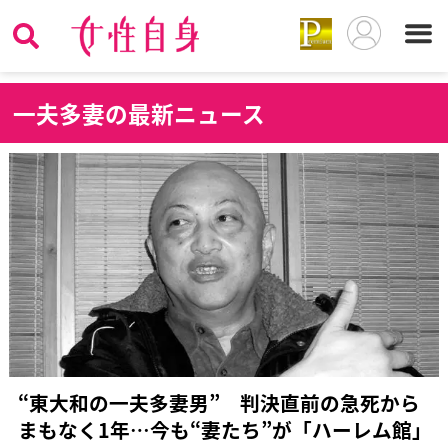
一
夫多妻の最新ニュース
“東大和の一夫多妻男” 判決直前の急死から
まもなく1年…今も“妻たち”が「ハーレム館」