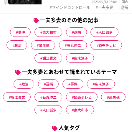
2023/02/13 06:00
国内
マインドコントロール
一夫多妻
逮捕
一夫多妻のその他の記事
事件
東大和市
逮捕
人口減少
政治
泉房穂
石丸伸二
読売テレビ
堀江貴文
広末涼子
一夫多妻とあわせて読まれているテーマ
政治
逮捕
事件
広末涼子
堀江貴文
石丸伸二
読売テレビ
泉房穂
人口減少
東大和市
人気タグ