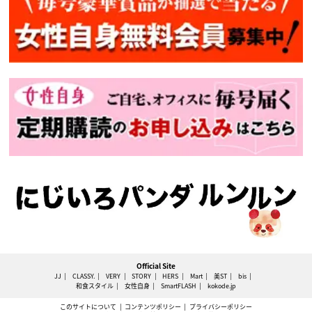
Official Site
JJ
CLASSY.
VERY
STORY
HERS
Mart
美ST
bis
和食スタイル
女性自身
SmartFLASH
kokode.jp
このサイトについて
コンテンツポリシー
プライバシーポリシー