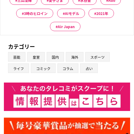
三山凌輝
愛子さま
水谷豊
Ado
3時のヒロイン
AIモデル
2021年
Air Japan
カテゴリー
芸能
皇室
国内
海外
スポーツ
ライフ
コミック
コラム
占い