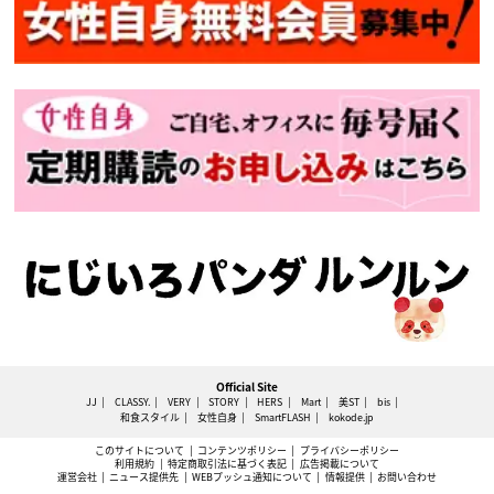
Official Site
JJ
CLASSY.
VERY
STORY
HERS
Mart
美ST
bis
和食スタイル
女性自身
SmartFLASH
kokode.jp
このサイトについて
コンテンツポリシー
プライバシーポリシー
利用規約
特定商取引法に基づく表記
広告掲載について
運営会社
ニュース提供先
WEBプッシュ通知について
情報提供
お問い合わせ