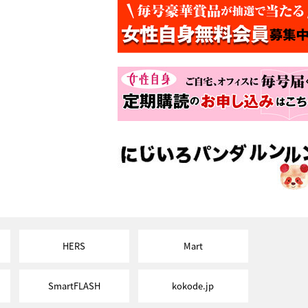
HERS
Mart
SmartFLASH
kokode.jp