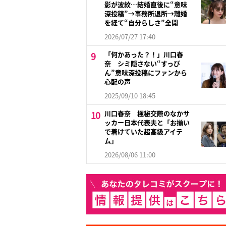
影が波紋…結婚直後に“意味
深投稿”→事務所退所→離婚
を経て“自分らしさ”全開
2026/07/27 17:40
「何かあった？！」川口春
奈 シミ隠さない“すっぴ
ん”意味深投稿にファンから
心配の声
2025/09/10 18:45
川口春奈 極秘交際のなかサ
ッカー日本代表夫と「お揃い
で着けていた超高級アイテ
ム」
2026/08/06 11:00