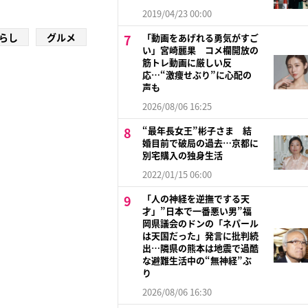
2019/04/23 00:00
らし
グルメ
「動画をあげれる勇気がすご
い」宮崎麗果 コメ欄開放の
筋トレ動画に厳しい反
応…“激痩せぶり”に心配の
声も
2026/08/06 16:25
“最年長女王”彬子さま 結
婚目前で破局の過去…京都に
別宅購入の独身生活
2022/01/15 06:00
「人の神経を逆撫でする天
才」”日本で一番悪い男”福
岡県議会のドンの「ネパール
は天国だった」発言に批判続
出…隣県の熊本は地震で過酷
な避難生活中の“無神経”ぶ
り
2026/08/06 16:30