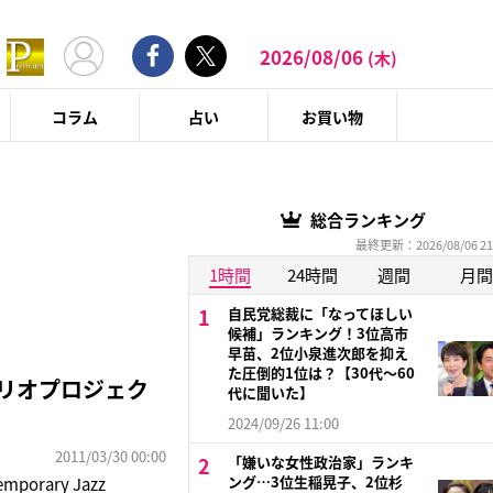
2026/08/06
(木)
コラム
占い
お買い物
総合ランキング
最終更新：2026/08/06 21
1時間
24時間
週間
月間
自民党総裁に「なってほしい
候補」ランキング！3位高市
早苗、2位小泉進次郎を抑え
た圧倒的1位は？【30代〜60
トリオプロジェク
代に聞いた】
2024/09/26 11:00
2011/03/30 00:00
「嫌いな女性政治家」ランキ
ング…3位生稲晃子、2位杉
rary Jazz