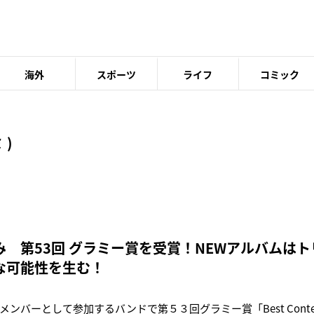
海外
スポーツ
ライフ
コミック
 )
み 第53回 グラミー賞を受賞！NEWアルバムは
な可能性を生む！
ンバーとして参加するバンドで第５３回グラミー賞「Best Contempo