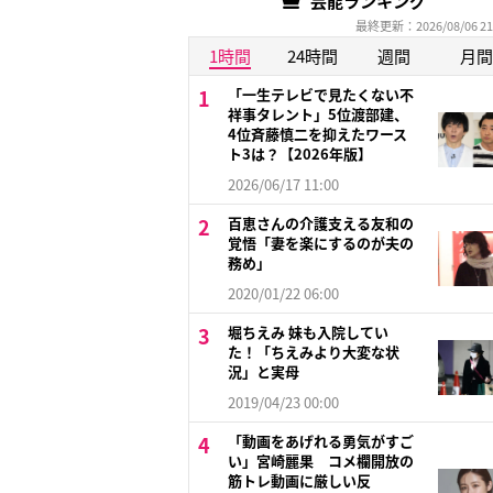
芸能ランキング
最終更新：2026/08/06 21
1時間
24時間
週間
月間
「一生テレビで見たくない不
祥事タレント」5位渡部建、
4位斉藤慎二を抑えたワース
ト3は？【2026年版】
2026/06/17 11:00
百恵さんの介護支える友和の
覚悟「妻を楽にするのが夫の
務め」
2020/01/22 06:00
堀ちえみ 妹も入院してい
た！「ちえみより大変な状
況」と実母
2019/04/23 00:00
「動画をあげれる勇気がすご
い」宮崎麗果 コメ欄開放の
筋トレ動画に厳しい反