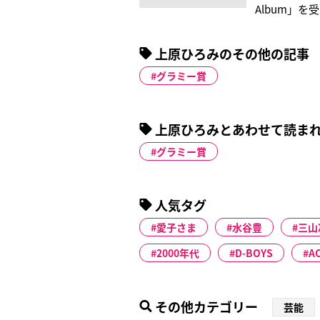
Album」
にあたり、彼
かがってきま
上原ひろみのその他の記事
身。６歳から
グラミー賞
上原ひろみとあわせて読ま
グラミー賞
人気タグ
愛子さま
水谷豊
三山
2000年代
D-BOYS
A
その他カテゴリー
芸能