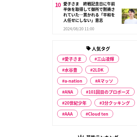
愛子さま 終戦記念日に午前
半休を取得して御所で黙祷さ
れていた…貫かれる「平和を
人任せにしない」意志
2024/08/20 11:00
人気タグ
愛子さま
三山凌輝
水谷豊
2LDK
a-nation
Aマッソ
ANA
101回目のプロポーズ
20世紀少年
3分クッキング
AAA
Cloud ten