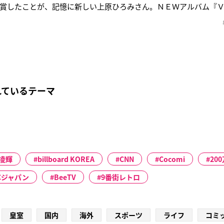
を受賞したことが、記憶に新しい上原ひろみさん。ＮＥＷアルバム『
女のピアノや音楽に対する情熱と愛情、今後の目標、そして『ＶＯ
した。＊上原ひろみ（うえはら ひろみ）１９７９年３月２６日生
れているテーマ
凌輝
billboard KOREA
CNN
Cocomi
20
Cジャパン
BeeTV
9番街レトロ
皇室
国内
海外
スポーツ
ライフ
コミ