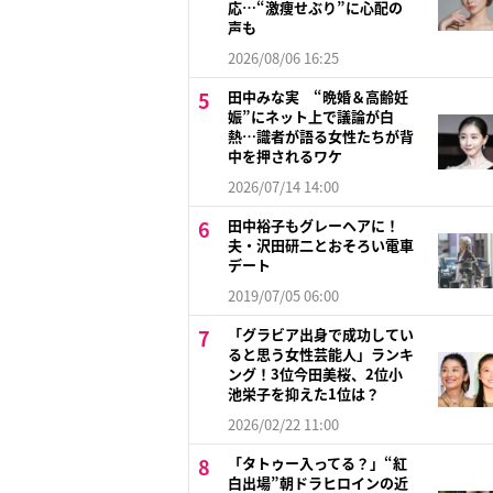
応…“激痩せぶり”に心配の
声も
2026/08/06 16:25
田中みな実 “晩婚＆高齢妊
娠”にネット上で議論が白
熱…識者が語る女性たちが背
中を押されるワケ
2026/07/14 14:00
田中裕子もグレーヘアに！
夫・沢田研二とおそろい電車
デート
2019/07/05 06:00
「グラビア出身で成功してい
ると思う女性芸能人」ランキ
ング！3位今田美桜、2位小
池栄子を抑えた1位は？
2026/02/22 11:00
「タトゥー入ってる？」“紅
白出場”朝ドラヒロインの近