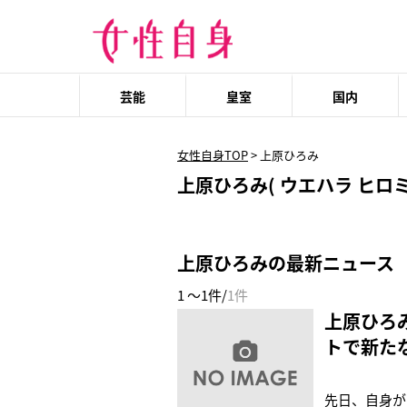
芸能
皇室
国内
女性自身TOP
>
上原ひろみ
上原ひろみ( ウエハラ ヒロミ
上原ひろみの最新ニュース
1 ～1件/
1件
上原ひろ
トで新た
先日、自身がメ