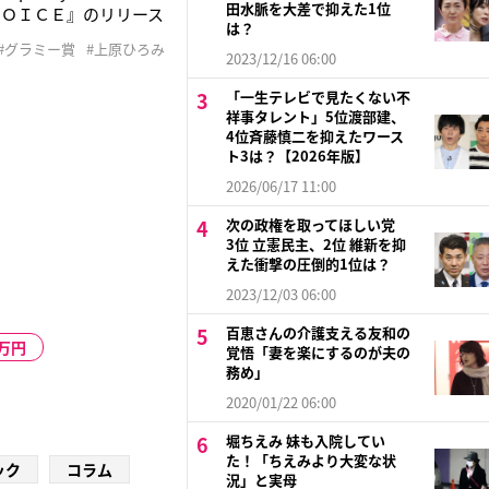
田水脈を大差で抑えた1位
ＶＯＩＣＥ』のリリース
は？
ＩＣＥ』について、う
#グラミー賞
#上原ひろみ
まれ。静岡県浜松市出
2023/12/16 06:00
「一生テレビで見たくない不
祥事タレント」5位渡部建、
4位斉藤慎二を抑えたワース
ト3は？【2026年版】
2026/06/17 11:00
次の政権を取ってほしい党
3位 立憲民主、2位 維新を抑
えた衝撃の圧倒的1位は？
2023/12/03 06:00
百恵さんの介護支える友和の
0万円
覚悟「妻を楽にするのが夫の
務め」
2020/01/22 06:00
堀ちえみ 妹も入院してい
た！「ちえみより大変な状
ック
コラム
況」と実母