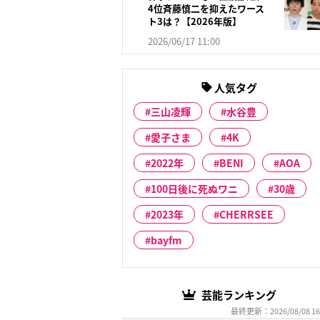
4位斉藤慎二を抑えたワース
ト3は？【2026年版】
2026/06/17 11:00
人気タグ
三山凌輝
水谷豊
愛子さま
4K
2022年
BENI
AOA
100日後に死ぬワニ
30歳
2023年
CHERRSEE
bayfm
芸能ランキング
最終更新：2026/08/08 16