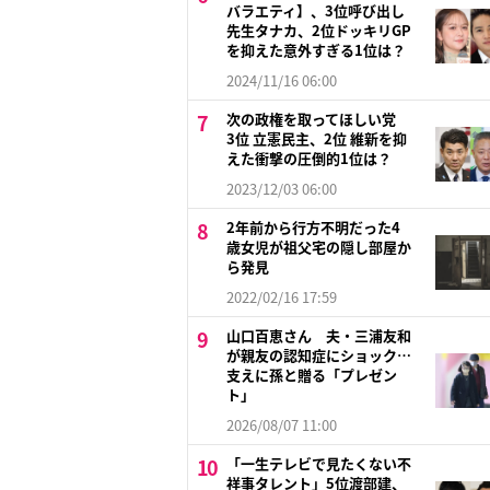
バラエティ】、3位呼び出し
先生タナカ、2位ドッキリGP
を抑えた意外すぎる1位は？
2024/11/16 06:00
次の政権を取ってほしい党
3位 立憲民主、2位 維新を抑
えた衝撃の圧倒的1位は？
2023/12/03 06:00
2年前から行方不明だった4
歳女児が祖父宅の隠し部屋か
ら発見
2022/02/16 17:59
山口百恵さん 夫・三浦友和
が親友の認知症にショック…
支えに孫と贈る「プレゼン
ト」
2026/08/07 11:00
「一生テレビで見たくない不
祥事タレント」5位渡部建、