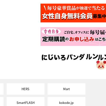
HERS
Mart
SmartFLASH
kokode.jp