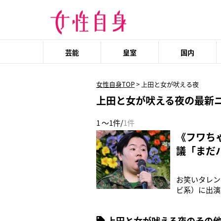
芸能
皇室
国内
女性自身TOP
>
上田と女が吠える夜
上田と女が吠える夜の最新
1 ～1件/
1件
《フワち
議「まだ
お笑いタレン
ビ系）に出演
VS夜型の女
ので朝型で、
上田と女が吠える夜のその
辞めて、牛丼