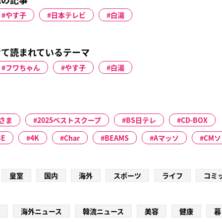
やす子
日本テレビ
白湯
せて読まれているテーマ
フワちゃん
やす子
白湯
さま
2025ベストスクープ
BS日テレ
CD-BOX
BE
4K
Char
BEAMS
Aマッソ
CM
皇室
国内
海外
スポーツ
ライフ
コミ
海外ニュース
韓流ニュース
美容
健康
暮