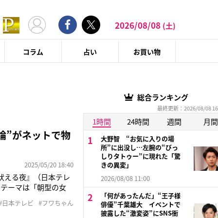
2026/08/08
(土)
コラム
占い
お買い物
総合ランキング
最終更新：2026/08/08 16
1時間
24時間
週間
月間
論”がネットで物
大野智 “お気に入りの場
所”に出没し…左腕の“びっ
しりタトゥー”に現れた「驚
2025/05/20 18:40
きの異変」
が吠える夜』（日本テレ
2026/08/08 11:00
のテーマは「朝型の女
「何があったんだ」“王子様
子は元々自衛官だった
#日本テレビ
#フワちゃん
俳優”千葉雄大 イベントで
う。しかし、自衛隊を
披露した“激変姿”にSNS衝