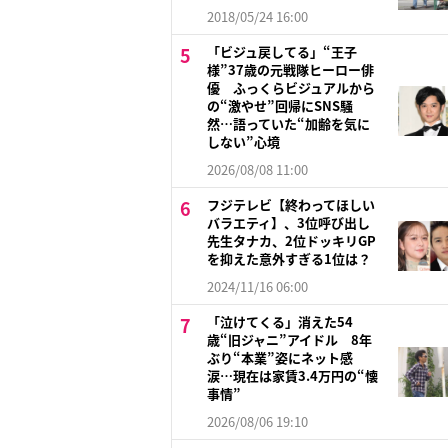
2018/05/24 16:00
「ビジュ戻してる」“王子
様”37歳の元戦隊ヒーロー俳
優 ふっくらビジュアルから
の“激やせ”回帰にSNS騒
然…語っていた“加齢を気に
しない”心境
2026/08/08 11:00
フジテレビ【終わってほしい
バラエティ】、3位呼び出し
先生タナカ、2位ドッキリGP
を抑えた意外すぎる1位は？
2024/11/16 06:00
「泣けてくる」消えた54
歳“旧ジャニ”アイドル 8年
ぶり“本業”姿にネット感
涙…現在は家賃3.4万円の“懐
事情”
2026/08/06 19:10