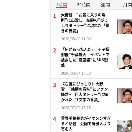
1時間
24時間
週間
月間
大野智 “お気に入りの場
所”に出没し…左腕の“びっ
しりタトゥー”に現れた「驚
きの異変」
2026/08/08 11:00
「何があったんだ」“王子様
俳優”千葉雄大 イベントで
披露した“激変姿”にSNS衝
撃
2026/03/04 16:20
《左腕にびっしり》大野
智 “絵柄の意味”にファン
騒然…“巨大タトゥー”に描
かれた「7文字の言葉」
2026/07/09 15:25
菅野美穂長男がイケメンすぎ
ると話題 公園で堺雅人より
有名人