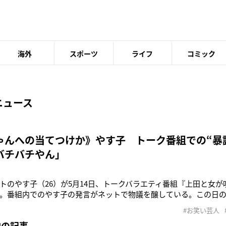
海外
スポーツ
ライフ
コミック
ニュース
ゃんへの当てつけか》やす子 トーク番組での“暴
バチバチやん」
トのやす子（26）が5月14日、トークバラエティ番組『上田と女
。番組内でのやす子の発言がネットで物議を醸している。この日
」。女性ゲストたちが朝型と夜型にわかれ、議論を交わした。やす
#お笑い芸人
朝6時に起きて23時に寝るという規則正しい生活を送っていたとい
他の記事
チェーン店で深夜