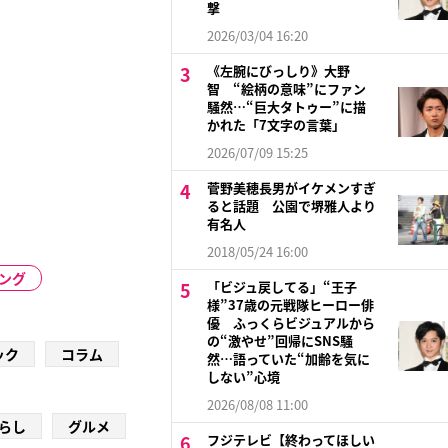
撃
2026/03/04 16:20
《左腕にびっしり》大野
智 “絵柄の意味”にファン
騒然…“巨大タトゥー”に描
かれた「7文字の言葉」
2026/07/09 15:25
菅野美穂長男がイケメンすぎ
ると話題 公園で堺雅人より
有名人
2018/05/24 16:00
ソング
「ビジュ戻してる」“王子
様”37歳の元戦隊ヒーロー俳
優 ふっくらビジュアルから
の“激やせ”回帰にSNS騒
ック
コラム
然…語っていた“加齢を気に
しない”心境
2026/08/08 11:00
らし
グルメ
フジテレビ【終わってほしい