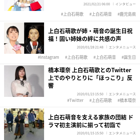
2021/02/21 06:00
インタビュー
上白石萌歌
上白石萌音
鹿児島県
上白石萌歌が姉・萌音の誕生日祝
福！固い姉妹の絆に共感の声
2020/01/28 21:48
エンタメニュース
Instagram
上白石萌歌
上白石萌音
誕生日
橋本環奈 上白石萌歌とのTwitter
上でのやりとりに「ほっこり」反
響
2020/01/23 15:50
エンタメニュース
Twitter
上白石萌歌
橋本環奈
上白石萌音を支える家族の団結 ド
ラマ初主演前に揃って初詣で
2020/01/15 15:50
エンタメニュース