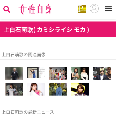
上
白石萌歌( カミシライシ モカ )
上白石萌歌の関連画像
上白石萌歌の最新ニュース