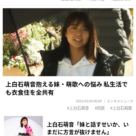
上白石萌音抱える妹・萌歌への悩み 私生活で
も衣食住を全共有
2021/03/03 06:00
エンタメニュース
上白石萌音
同居
上白石萌歌
上白石萌音「妹と話すせいか、い
まだに方言が抜けません」