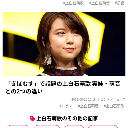
上白石萌歌
上白石萌音
初詣
「ぎぼむす」で話題の上白石萌歌 実姉・萌音
との2つの違い
2018/08/16 20:18
エンタメニュース
ドラマ
上白石萌音
上白石萌歌
上白石萌歌のその他の記事