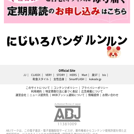
Official Site
JJ
CLASSY.
VERY
STORY
HERS
Mart
美ST
bis
和食スタイル
女性自身
SmartFLASH
kokode.jp
このサイトについて
コンテンツポリシー
プライバシーポリシー
利用規約
特定商取引法に基づく表記
広告掲載について
運営会社
ニュース提供先
WEBプッシュ通知について
情報提供
お問い合わせ
ABJマークは、この電子書店・電子書籍配信サービスが、著作権者からコンテンツ使用許諾を得た正