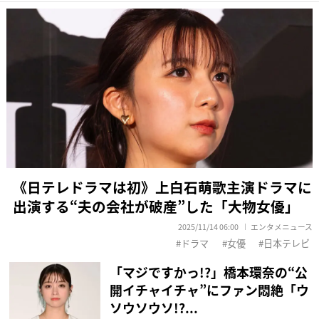
《日テレドラマは初》上白石萌歌主演ドラマに
出演する“夫の会社が破産”した「大物女優」
2025/11/14 06:00
エンタメニュース
ドラマ
女優
日本テレビ
「マジですかっ!?」橋本環奈の“公
開イチャイチャ”にファン悶絶「ウ
ソウソウソ!?...