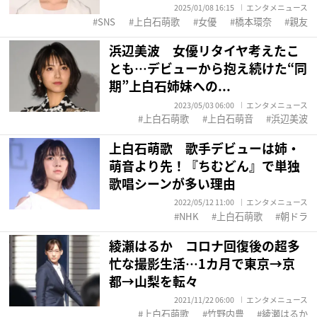
2025/01/08 16:15
エンタメニュース
SNS
上白石萌歌
女優
橋本環奈
親友
浜辺美波 女優リタイヤ考えたこ
とも…デビューから抱え続けた“同
期”上白石姉妹への...
2023/05/03 06:00
エンタメニュース
上白石萌歌
上白石萌音
浜辺美波
上白石萌歌 歌手デビューは姉・
萌音より先！『ちむどん』で単独
歌唱シーンが多い理由
2022/05/12 11:00
エンタメニュース
NHK
上白石萌歌
朝ドラ
綾瀬はるか コロナ回復後の超多
忙な撮影生活…1カ月で東京→京
都→山梨を転々
2021/11/22 06:00
エンタメニュース
上白石萌歌
竹野内豊
綾瀬はるか