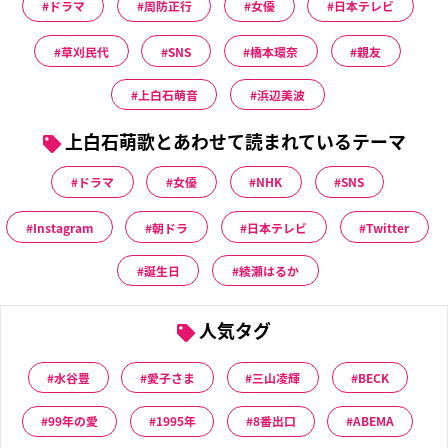
ドラマ
周防正行
女優
日本テレビ
草刈民代
SNS
橋本環奈
親友
上白石萌音
浜辺美波
上白石萌歌とあわせて読まれているテーマ
ドラマ
女優
NHK
SNS
Instagram
朝ドラ
日本テレビ
Twitter
誕生日
綾瀬はるか
人気タグ
水谷豊
愛子さま
三山凌輝
BECK
99年の愛
1995年
8番出口
ABEMA