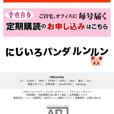
Official Site
JJ
CLASSY.
VERY
STORY
HERS
Mart
美ST
bis
和食スタイル
女性自身
SmartFLASH
kokode.jp
このサイトについて
コンテンツポリシー
プライバシーポリシー
利用規約
特定商取引法に基づく表記
広告掲載について
運営会社
ニュース提供先
WEBプッシュ通知について
情報提供
お問い合わせ