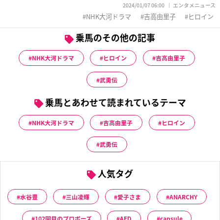
2024/01/07 06:00
エンタメニュース
NHK大河ドラマ
吉高由里子
ヒロイン
乗馬のその他の記事
NHK大河ドラマ
ヒロイン
吉高由里子
武勇伝
乗馬とあわせて読まれているテーマ
NHK大河ドラマ
吉高由里子
ヒロイン
武勇伝
人気タグ
水谷豊
三山凌輝
愛子さま
ANARCHY
102回目のプロポーズ
AED
capsule