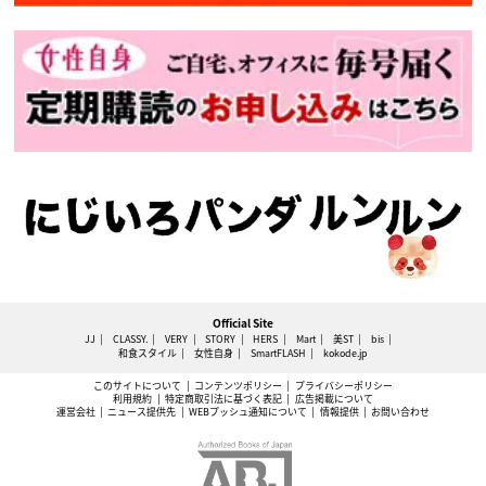
Official Site
JJ
CLASSY.
VERY
STORY
HERS
Mart
美ST
bis
和食スタイル
女性自身
SmartFLASH
kokode.jp
このサイトについて
コンテンツポリシー
プライバシーポリシー
利用規約
特定商取引法に基づく表記
広告掲載について
運営会社
ニュース提供先
WEBプッシュ通知について
情報提供
お問い合わせ