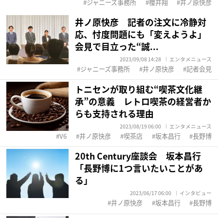
ジャニーズ事務所
櫻井翔
井ノ原快彦
井ノ原快彦 記者の注文に冷静対
応、忖度問題にも「変えようよ」
会見で目立った“誠...
2023/09/08 14:28
エンタメニュース
ジャニーズ事務所
井ノ原快彦
記者会見
トニセンが取り組む“喫茶文化継
承”の意義 レトロ喫茶の経営者か
らも支持される理由
2023/08/19 06:00
エンタメニュース
V6
井ノ原快彦
喫茶店
坂本昌行
長野博
20th Century座談会 坂本昌行
「長野博に1つ言いたいことがあ
る」
2023/06/17 06:00
インタビュー
井ノ原快彦
坂本昌行
長野博