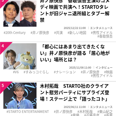
井ノ原快彦 香取慎吾主演のコメ
ディ映画で共演へ！STARTOタレ
ントが旧ジャニ退所組とタブー解
禁
2025/12/22 11:00
エンタメニュース
20th Century
井ノ原快彦
共演
新しい地図
男性アイドル
香取慎吾
4
「都心にはあまり出てきたくな
い」井ノ原快彦が語る「居心地が
いい」場所とは？
2025/11/08 11:00
インタビュー
V6
すみっコぐらし
ナレーション
井ノ原快彦
映画
男性アイドル
5
木村拓哉 STARTO社のクライア
ント慰労パーティにサプライズ登
場！ステージ上で「語ったコト」
2025/06/11 11:00
エンタメニュース
STARTO ENTERTAINMENT
井ノ原快彦
木村拓哉
東山紀之
男優
近藤真彦
長男