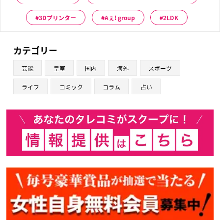
3Dプリンター
Aぇ! group
2LDK
カテゴリー
芸能
皇室
国内
海外
スポーツ
ライフ
コミック
コラム
占い