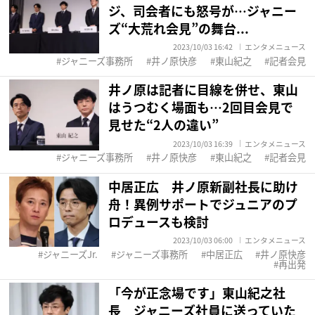
ジ、司会者にも怒号が…ジャニー
ズ“大荒れ会見”の舞台...
2023/10/03 16:42
エンタメニュース
ジャニーズ事務所
井ノ原快彦
東山紀之
記者会見
井ノ原は記者に目線を併せ、東山
はうつむく場面も…2回目会見で
見せた“2人の違い”
2023/10/03 16:39
エンタメニュース
ジャニーズ事務所
井ノ原快彦
東山紀之
記者会見
中居正広 井ノ原新副社長に助け
舟！異例サポートでジュニアのプ
ロデュースも検討
2023/10/03 06:00
エンタメニュース
ジャニーズJr.
ジャニーズ事務所
中居正広
井ノ原快彦
再出発
「今が正念場です」東山紀之社
長 ジャニーズ社員に送っていた