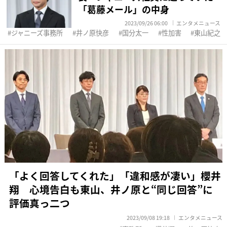
「葛藤メール」の中身
2023/09/26 06:00
エンタメニュース
ジャニーズ事務所
井ノ原快彦
国分太一
性加害
東山紀之
「よく回答してくれた」「違和感が凄い」櫻井
翔 心境告白も東山、井ノ原と“同じ回答”に
評価真っ二つ
2023/09/08 19:18
エンタメニュース