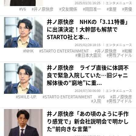
2025/03/31 16:25
エンタメニュース
V6
井ノ原快彦
交友関係
岡田准一
楽屋
男優
井ノ原快彦 NHKの「3.11特番」
に出演決定！大幹部も解禁で
STARTO社と本...
2025/02/28 18:15
エンタメニュース
NHK
STARTO ENTERTAINMENT
井ノ原快彦
和解
東日本大震災
男性アイドル
井ノ原快彦 ライブ直後に体調不
良で緊急入院していた…旧ジャニ
解体後の“窮地”に重...
2024/07/30 06:00
エンタメニュース
SMILE-UP.
STARTO ENTERTAINMENT
V6
井ノ原快彦
入院
男性アイドル
井ノ原快彦「あの頃のように手作
り感覚で」新会社説明会で明かし
た“前向きな言葉”