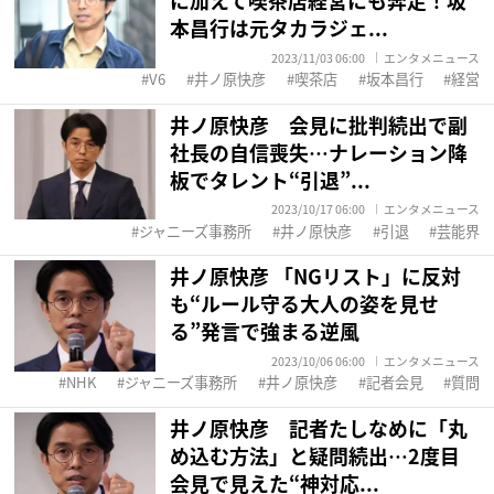
に加えて喫茶店経営にも奔走！坂
本昌行は元タカラジェ...
2023/11/03 06:00
エンタメニュース
V6
井ノ原快彦
喫茶店
坂本昌行
経営
井ノ原快彦 会見に批判続出で副
社長の自信喪失…ナレーション降
板でタレント“引退”...
2023/10/17 06:00
エンタメニュース
ジャニーズ事務所
井ノ原快彦
引退
芸能界
井ノ原快彦 「NGリスト」に反対
も“ルール守る大人の姿を見せ
る”発言で強まる逆風
2023/10/06 06:00
エンタメニュース
NHK
ジャニーズ事務所
井ノ原快彦
記者会見
質問
井ノ原快彦 記者たしなめに「丸
め込む方法」と疑問続出…2度目
会見で見えた“神対応...