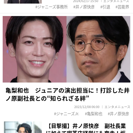
2024/02/17 15:50
エンタメニュース
ジャニーズ事務所
井ノ原快彦
引退
芸能界
亀梨和也 ジュニアの演出担当に！打診した井
ノ原副社長との“知られざる絆”
2023/12/08 06:00
エンタメニュース
ジャニーズJr.
亀梨和也
井ノ原快彦
【目撃撮】井ノ原快彦 副社長業