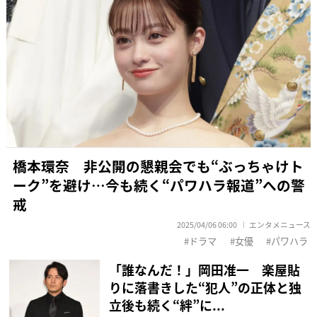
橋本環奈 非公開の懇親会でも“ぶっちゃけト
ーク”を避け…今も続く“パワハラ報道”への警
戒
2025/04/06 06:00
エンタメニュース
ドラマ
女優
パワハラ
「誰なんだ！」岡田准一 楽屋貼
りに落書きした“犯人”の正体と独
立後も続く“絆”に...