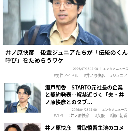
井ノ原快彦 後輩ジュニアたちが「伝統のくん
呼び」をためらうワケ
2026/07/16 11:00
エンタメニュース
男性アイドル
井ノ原快彦
ジュニア
瀬戸朝香 STARTO元社長の企業
と契約発表…解禁近づく「夫・井
ノ原快彦とのタブ...
2026/04/25 11:00
エンタメニュース
ZIP!
井ノ原快彦
女優
瀬戸朝香
井ノ原快彦 香取慎吾主演のコメ