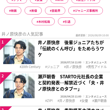
映画
男優
芸能界
ジャニーズ事務所
木村拓哉
引退
井ノ原快彦の人気記事
最終更新：2026/08/09 10:00
1
井ノ原快彦 後輩ジュニアたちが
「伝統のくん呼び」をためらうワ
ケ
2026/07/16 11:00
エンタメニュース
20th Century
ジュニア
井ノ原快彦
男性アイドル
2
瀬戸朝香 STARTO元社長の企業
と契約発表…解禁近づく「夫・井
ノ原快彦とのタブー」
2026/04/25 11:00
エンタメニュース
ZIP!
井ノ原快彦
女優
瀬戸朝香
3