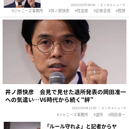
2023/10/05 06:00
エンタメニュース
ジャニーズ事務所
井ノ原快彦
性加害
記者会見
質問
井ノ原快彦 会見で見せた退所発表の岡田准一
への気遣い…V6時代から続く“絆”
2023/10/04 11:00
エンタメニュース
ジャニーズ事務所
退所
岡田准一
「ルール守れよ」と記者からヤ