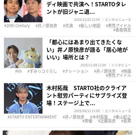
ディ映画で共演へ！STARTOタレ
ントが旧ジャニ退...
2025/12/22 11:00
エンタメニュース
20th Century
井ノ原快彦
共演
新しい地図
男性アイドル
香取慎吾
「都心にはあまり出てきたくな
い」井ノ原快彦が語る「居心地が
いい」場所とは？
2025/11/08 11:00
インタビュー
V6
すみっコぐらし
ナレーション
井ノ原快彦
映画
男性アイドル
木村拓哉 STARTO社のクライア
ント慰労パーティにサプライズ登
場！ステージ上で...
2025/06/11 11:00
エンタメニュース
STARTO ENTERTAINMENT
井ノ原快彦
木村拓哉
東山紀之
男優
近藤真彦
長男