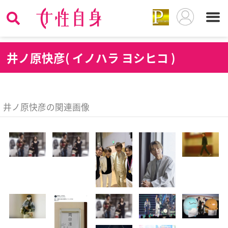
井
ノ原快彦( イノハラ ヨシヒコ )
井ノ原快彦の関連画像