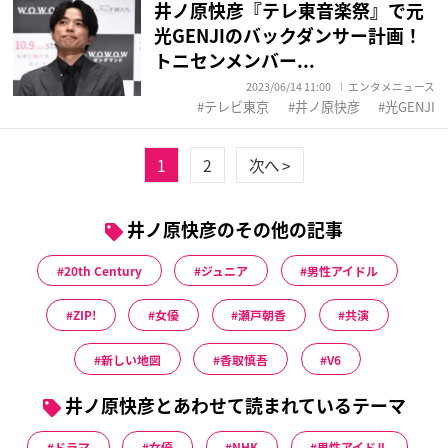
井ノ原快彦『テレ東音楽祭』で元
光GENJIのバックダンサー計画！
トニセンメンバー...
2023/06/14 11:00
エンタメニュース
テレビ東京
井ノ原快彦
光GENJI
1
2
次へ >
井ノ原快彦のその他の記事
20th Century
ジュニア
男性アイドル
ZIP!
女優
瀬戸朝香
共演
新しい地図
香取慎吾
V6
井ノ原快彦とあわせて読まれているテーマ
ドラマ
女優
NHK
男性アイドル