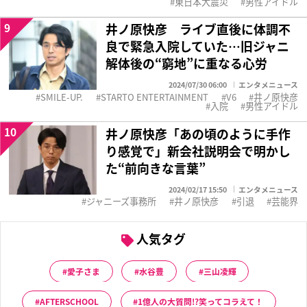
東日本大震災
男性アイドル
9
井ノ原快彦 ライブ直後に体調不
良で緊急入院していた…旧ジャニ
解体後の“窮地”に重なる心労
2024/07/30 06:00
エンタメニュース
SMILE-UP.
STARTO ENTERTAINMENT
V6
井ノ原快彦
入院
男性アイドル
10
井ノ原快彦「あの頃のように手作
り感覚で」新会社説明会で明かし
た“前向きな言葉”
2024/02/17 15:50
エンタメニュース
ジャニーズ事務所
井ノ原快彦
引退
芸能界
人気タグ
愛子さま
水谷豊
三山凌輝
AFTERSCHOOL
1億人の大質問!?笑ってコラえて！