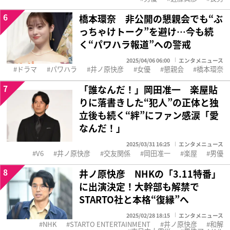
6
橋本環奈 非公開の懇親会でも“ぶ
っちゃけトーク”を避け…今も続
く“パワハラ報道”への警戒
2025/04/06 06:00
エンタメニュース
ドラマ
パワハラ
井ノ原快彦
女優
懇親会
橋本環奈
7
「誰なんだ！」岡田准一 楽屋貼
りに落書きした“犯人”の正体と独
立後も続く“絆”にファン感涙「愛
なんだ！」
2025/03/31 16:25
エンタメニュース
V6
井ノ原快彦
交友関係
岡田准一
楽屋
男優
8
井ノ原快彦 NHKの「3.11特番」
に出演決定！大幹部も解禁で
STARTO社と本格“復縁”へ
2025/02/28 18:15
エンタメニュース
NHK
STARTO ENTERTAINMENT
井ノ原快彦
和解