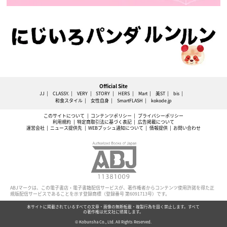
Official Site
JJ
CLASSY.
VERY
STORY
HERS
Mart
美ST
bis
和食スタイル
女性自身
SmartFLASH
kokode.jp
このサイトについて
コンテンツポリシー
プライバシーポリシー
利用規約
特定商取引法に基づく表記
広告掲載について
運営会社
ニュース提供先
WEBプッシュ通知について
情報提供
お問い合わせ
ABJマークは、この電子書店・電子書籍配信サービスが、著作権者からコンテンツ使用許諾を得た正
規版配信サービスであることを示す登録商標（登録番号 第6091713号）です。
本サイトに掲載されているすべての文章・画像の無断転載・複製行為を固く禁止します。すべて
の著作権は光文社に帰属します。
© Kobunsha Co., Ltd. All Rights Reserved.