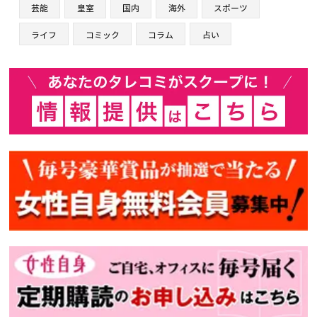
芸能
皇室
国内
海外
スポーツ
ライフ
コミック
コラム
占い