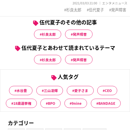
2021/03/03 21:00
エンタメニュース
杉良太郎
伍代夏子
発声障害
伍代夏子のその他の記事
杉良太郎
発声障害
伍代夏子とあわせて読まれているテーマ
杉良太郎
発声障害
人気タグ
水谷豊
三山凌輝
愛子さま
CEO
18歳選挙権
BPO
9nine
BANDAGE
カテゴリー