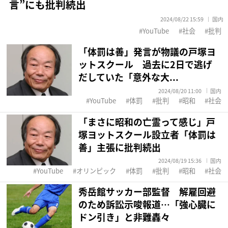
言”にも批判続出
2024/08/22 15:59
国内
YouTube
社会
批判
「体罰は善」発言が物議の戸塚ヨ
ットスクール 過去に2日で逃げ
だしていた「意外な大...
2024/08/20 11:00
国内
YouTube
体罰
批判
昭和
社会
「まさに昭和の亡霊って感じ」戸
塚ヨットスクール設立者「体罰は
善」主張に批判続出
2024/08/19 15:36
国内
YouTube
オリンピック
体罰
批判
昭和
社会
秀岳館サッカー部監督 解雇回避
のため訴訟示唆報道…「強心臓に
ドン引き」と非難轟々