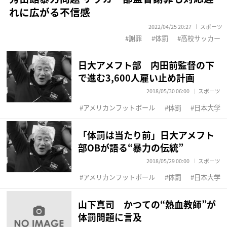
れに広がる不信感
2022/04/25 20:27
スポーツ
謝罪
体罰
高校サッカー
日大アメフト部 内田前監督の下
で進む3,600人雇い止め計画
2018/05/30 06:00
スポーツ
アメリカンフットボール
体罰
日本大学
「体罰は当たり前」日大アメフト
部OBが語る“暴力の伝統”
2018/05/29 00:00
スポーツ
アメリカンフットボール
体罰
日本大学
山下真司 かつての“熱血教師”が
体罰問題に言及