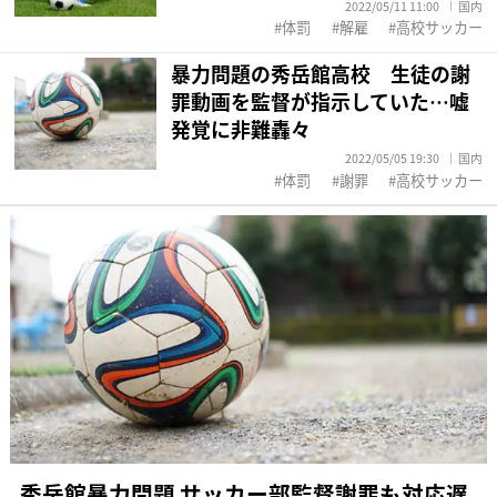
2022/05/11 11:00
国内
体罰
解雇
高校サッカー
暴力問題の秀岳館高校 生徒の謝
罪動画を監督が指示していた…嘘
発覚に非難轟々
2022/05/05 19:30
国内
体罰
謝罪
高校サッカー
秀岳館暴力問題 サッカー部監督謝罪も対応遅