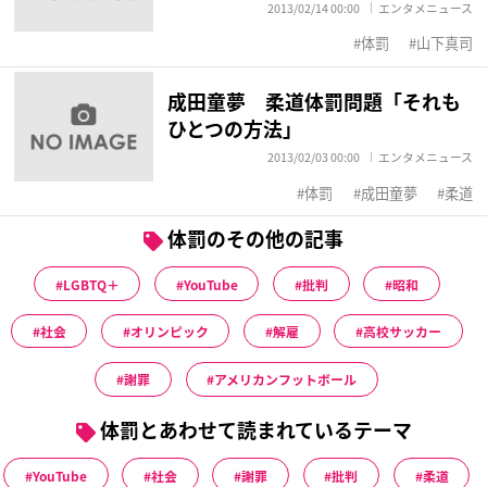
2013/02/14 00:00
エンタメニュース
体罰
山下真司
成田童夢 柔道体罰問題「それも
ひとつの方法」
2013/02/03 00:00
エンタメニュース
体罰
成田童夢
柔道
体罰のその他の記事
LGBTQ＋
YouTube
批判
昭和
社会
オリンピック
解雇
高校サッカー
謝罪
アメリカンフットボール
体罰とあわせて読まれているテーマ
YouTube
社会
謝罪
批判
柔道