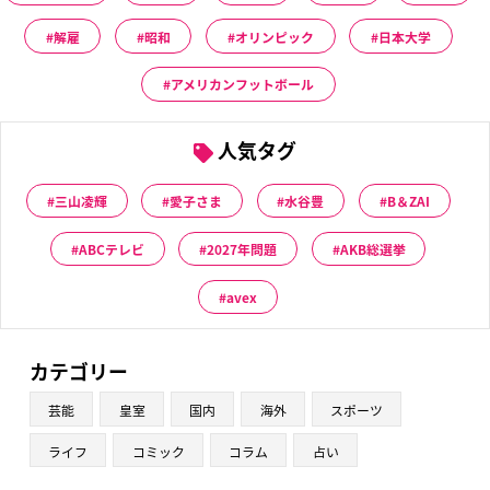
解雇
昭和
オリンピック
日本大学
アメリカンフットボール
人気タグ
三山凌輝
愛子さま
水谷豊
B＆ZAI
ABCテレビ
2027年問題
AKB総選挙
avex
カテゴリー
芸能
皇室
国内
海外
スポーツ
ライフ
コミック
コラム
占い