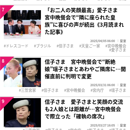
7
「お二人の笑顔最高」愛子さま
宮中晩餐会で“隣に座られた皇
族”に喜びの声が続出《3月読まれ
た記事》
2025/04/05 06:00
皇室
ドレスコード
ブラジル
信子さま
天皇ご一家
宮中晩餐会
愛子さま
8
信子さま 宮中晩餐会で“断絶
娘”瑶子さまとあわやご隣席に…開
催直前に判明で変更
2025/03/31 06:00
皇室
三笠宮家
信子さま
宮中晩餐会
宮内庁
瑶子さま
9
信子さま 愛子さまと笑顔の交流
も2人娘とは距離が…宮中晩餐会
で際立った「確執の席次」
2025/03/27 16:05
皇室