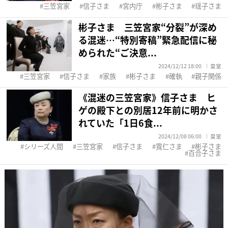
三笠宮家
信子さま
宮内庁
彬子さま
瑶子さま
彬子さま 三笠宮家“分裂”が深め
る混迷…“特別寄稿”緊急配信に秘
められた“ご決意...
2024/12/12 18:00
皇室
三笠宮家
信子さま
家族
彬子さま
確執
親子関係
《混迷の三笠宮家》信子さま ヒ
ゲの殿下との別居12年前に明かさ
れていた「1日6食...
2024/12/08 06:00
皇室
シリーズ人間
三笠宮家
信子さま
寬仁さま
彬子さま
百合子さま