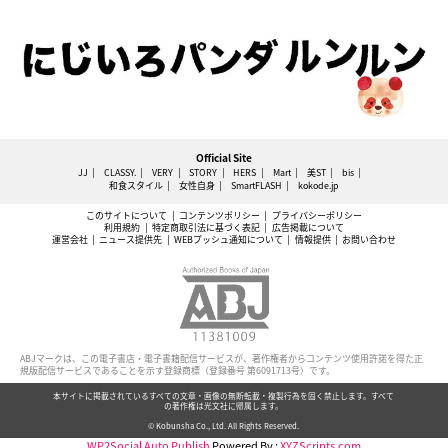
Official Site
JJ
CLASSY.
VERY
STORY
HERS
Mart
美ST
bis
和食スタイル
女性自身
SmartFLASH
kokode.jp
このサイトについて
コンテンツポリシー
プライバシーポリシー
利用規約
特定商取引法に基づく表記
広告掲載について
運営会社
ニュース提供先
WEBプッシュ通知について
情報提供
お問い合わせ
ABJマークは、この電子書店・電子書籍配信サービスが、著作権者からコンテンツ使用許諾を得た正
規版配信サービスであることを示す登録商標（登録番号 第6091713号）です。
本サイトに掲載されているすべての文章・画像の無断転載・複製行為を固く禁止します。すべて
の著作権は光文社に帰属します。
© Kobunsha Co., Ltd. All Rights Reserved.
WP2Social Auto Publish
Powered By :
XYZScripts.com