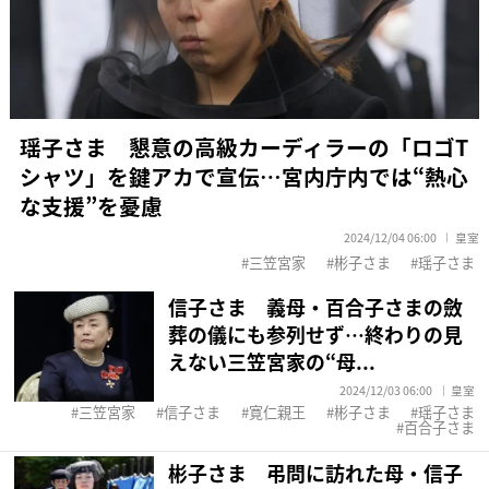
瑶子さま 懇意の高級カーディラーの「ロゴT
シャツ」を鍵アカで宣伝…宮内庁内では“熱心
な支援”を憂慮
2024/12/04 06:00
皇室
三笠宮家
彬子さま
瑶子さま
信子さま 義母・百合子さまの斂
葬の儀にも参列せず…終わりの見
えない三笠宮家の“母...
2024/12/03 06:00
皇室
三笠宮家
信子さま
寛仁親王
彬子さま
瑶子さま
百合子さま
彬子さま 弔問に訪れた母・信子