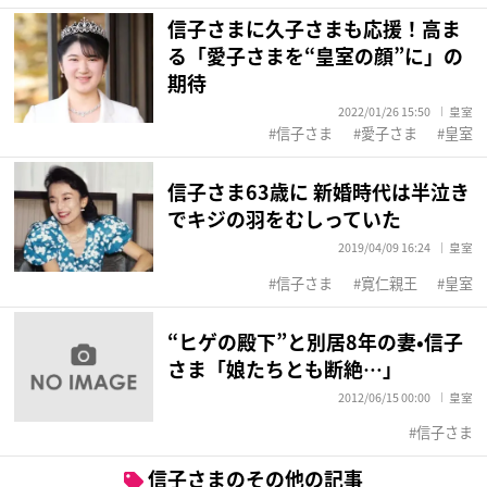
信子さまに久子さまも応援！高ま
る「愛子さまを“皇室の顔”に」の
期待
2022/01/26 15:50
皇室
信子さま
愛子さま
皇室
信子さま63歳に 新婚時代は半泣き
でキジの羽をむしっていた
2019/04/09 16:24
皇室
信子さま
寛仁親王
皇室
“ヒゲの殿下”と別居8年の妻•信子
さま「娘たちとも断絶…」
2012/06/15 00:00
皇室
信子さま
信子さまのその他の記事