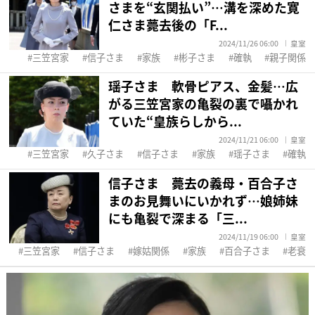
さまを“玄関払い”…溝を深めた寛
仁さま薨去後の「F...
2024/11/26 06:00
皇室
三笠宮家
信子さま
家族
彬子さま
確執
親子関係
瑶子さま 軟骨ピアス、金髪…広
がる三笠宮家の亀裂の裏で囁かれ
ていた“皇族らしから...
2024/11/21 06:00
皇室
三笠宮家
久子さま
信子さま
家族
瑶子さま
確執
信子さま 薨去の義母・百合子さ
まのお見舞いにいかれず…娘姉妹
にも亀裂で深まる「三...
2024/11/19 06:00
皇室
三笠宮家
信子さま
嫁姑関係
家族
百合子さま
老衰