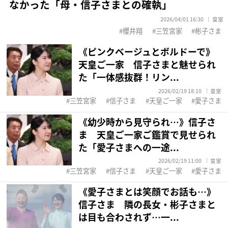
なかった「母・信子さまとの確執」
2026/04/01 16:30
皇室
櫻井翔
三笠宮家
彬子さま
《ピンクベージュとボルドーで》
天皇ご一家 信子さまと魅せられ
た「一体感抜群！リン...
2026/02/19 18:10
皇室
三笠宮家
信子さま
天皇ご一家
愛子さま
《幼少時から見守られ…》信子さ
ま 天皇ご一家ご鑑賞で見せられ
た「愛子さまへの一途...
2026/02/19 11:00
皇室
三笠宮家
信子さま
天皇ご一家
愛子さま
《愛子さまとは笑顔でお話も…》
信子さま 隣の長女・彬子さまと
は目も合わされず…一...