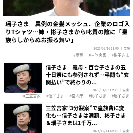
瑶子さま 異例の金髪メッシュ、企業のロゴ入
りTシャツ…姉・彬子さまから叱責の陰に「皇
族らしからぬお振る舞い」
2025/03/16 11:00
皇室
皇室
三笠宮家
彬子さま
信子さま 義母・百合子さまの五
十日祭にも参列されず…弔問も“玄
関払い”で終わりの...
2025/01/07 17:35
皇室
三笠宮家
信子さま
宮内庁
彬子さま
瑶子さま
三笠宮家“3分裂案”で皇族費に変
化も…信子さまは満額、彬子さま
＆瑶子さまは1千万...
2024/12/13 18:30
皇室