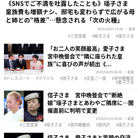
《SNSでご不満を吐露したことも》瑶子さま
皇族費も増額ナシ、邸宅も変わらずで広がる母
と姉との“格差”…懸念される「次の火種」
2025/10/07 11:00
皇室
三笠宮家
彬子さま
瑶子さま
「お二人の笑顔最高」愛子さま
宮中晩餐会で“隣に座られた皇
族”に喜びの声が続出《...
2025/04/05 06:00
皇室
ドレスコード
ブラジル
信子さま
天皇ご一家
宮中晩餐会
愛子さま
信子さま 宮中晩餐会で“断絶
娘”瑶子さまとあわやご隣席に…開
催直前に判明で変更
2025/03/31 06:00
皇室
三笠宮家
信子さま
宮中晩餐会
宮内庁
瑶子さま
信子さま 愛子さまと笑顔の交流