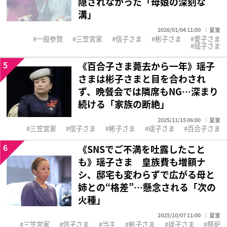
隠されなかった「母娘の深刻な
溝」
2026/01/04 11:00
皇室
一般参賀
三笠宮家
信子さま
彬子さま
愛子さま
瑶子さま
5
《百合子さま薨去から一年》瑶子
さまは彬子さまと目を合わされ
ず、晩餐会では隣席もNG…深まり
続ける「家族の断絶」
2025/11/15 06:00
皇室
三笠宮家
信子さま
彬子さま
瑶子さま
百合子さま
6
《SNSでご不満を吐露したこと
も》瑶子さま 皇族費も増額ナ
シ、邸宅も変わらずで広がる母と
姉との“格差”…懸念される「次の
火種」
2025/10/07 11:00
皇室
三笠宮家
信子さま
当主
彬子さま
瑶子さま
祭祀