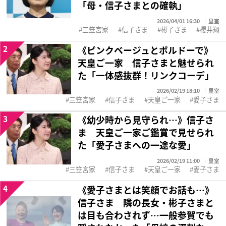
「母・信子さまとの確執」
2026/04/01 16:30
皇室
三笠宮家
信子さま
彬子さま
櫻井翔
2
《ピンクベージュとボルドーで》
天皇ご一家 信子さまと魅せられ
た「一体感抜群！リンクコーデ」
2026/02/19 18:10
皇室
三笠宮家
信子さま
天皇ご一家
愛子さま
3
《幼少時から見守られ…》信子さ
ま 天皇ご一家ご鑑賞で見せられ
た「愛子さまへの一途な愛」
2026/02/19 11:00
皇室
三笠宮家
信子さま
天皇ご一家
愛子さま
4
《愛子さまとは笑顔でお話も…》
信子さま 隣の長女・彬子さまと
は目も合わされず…一般参賀でも