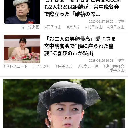
も2人娘とは距離が…宮中晩餐会
で際立った「確執の席...
2025/03/27 16:05
皇室
三笠宮家
信子さま
宮内庁
彬子さま
瑶子さま
「お二人の笑顔最高」愛子さま
宮中晩餐会で“隣に座られた皇
族”に喜びの声が続出
2025/03/26 16:23
皇室
ドレスコード
ブラジル
信子さま
天皇ご一家
宮中晩餐会
愛子さま