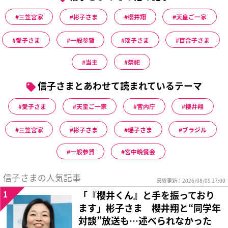
三笠宮家
彬子さま
櫻井翔
天皇ご一家
愛子さま
一般参賀
瑶子さま
百合子さま
当主
祭祀
信子さまとあわせて読まれているテーマ
愛子さま
天皇ご一家
宮内庁
櫻井翔
三笠宮家
彬子さま
瑶子さま
ブラジル
一般参賀
宮中晩餐会
信子さまの人気記事
最終更新：2026/08/09 17:00
1
「『櫻井くん』と手を振っており
ます」彬子さま 櫻井翔と“同学年
対談”放送も…述べられなかった