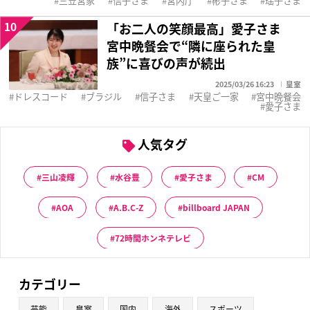
三笠宮家
信子さま
宮内庁
彬子さま
瑶子さま
10
「お二人の笑顔最高」愛子さま
宮中晩餐会で“隣に座られた皇
族”に喜びの声が続出
2025/03/26 16:23
皇室
ドレスコード
ブラジル
信子さま
天皇ご一家
宮中晩餐会
愛子さま
人気タグ
三山凌輝
水谷豊
愛子さま
CM
AOA
A.B.C-Z
billboard JAPAN
72時間ホンネテレビ
カテゴリー
芸能
皇室
国内
海外
スポーツ