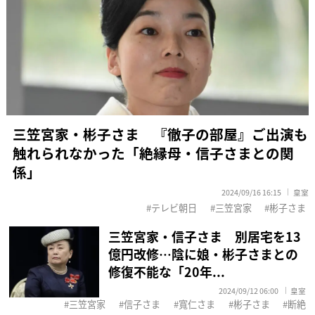
三笠宮家・彬子さま 『徹子の部屋』ご出演も
触れられなかった「絶縁母・信子さまとの関
係」
2024/09/16 16:15
皇室
テレビ朝日
三笠宮家
彬子さま
三笠宮家・信子さま 別居宅を13
億円改修…陰に娘・彬子さまとの
修復不能な「20年...
2024/09/12 06:00
皇室
三笠宮家
信子さま
寬仁さま
彬子さま
断絶