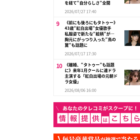
を経て“自分らしさ”全開
2026/07/27 17:40
《前にも後ろにもタトゥー》
43歳“紅白出場”女優歌手
私服姿で新たな“絵柄”が…
胸元にがっつり入った“鳥の
翼”も話題に
2026/07/17 17:30
《離婚、“タトゥー”も話題
に》来年1月クールに連ドラ
主演する「紅白出場の元朝ド
ラ女優」
2026/08/06 16:00