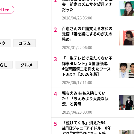
夫 前妻はズムサタ望月アナ
d ten
だった
2018/04/26 06:00
百恵さんの介護支える友和の
覚悟「妻を楽にするのが夫の
務め」
ック
コラム
2020/01/22 06:00
「一生テレビで見たくない不
祥事タレント」5位渡部建、
らし
グルメ
4位斉藤慎二を抑えたワース
ト3は？【2026年版】
2026/06/17 11:00
堀ちえみ 妹も入院してい
た！「ちえみより大変な状
況」と実母
2019/04/23 00:00
「泣けてくる」消えた54
歳“旧ジャニ”アイドル 8年
ぶり“本業”姿にネット感