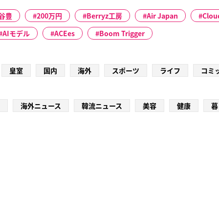
谷豊
200万円
Berryz工房
Air Japan
Clou
AIモデル
ACEes
Boom Trigger
皇室
国内
海外
スポーツ
ライフ
コミ
海外ニュース
韓流ニュース
美容
健康
暮