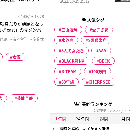
2021/10/19 19:12
2024/06/03 18:28
人気タグ
な転身ぶりが話題となっ
* east」の元メンバ
三山凌輝
愛子さま
小野寺ポプコ、今日こ
#脱退
#海外留学
#卒業式
水谷豊
5類感染症
かかわらず、この日のス
8人の女たち
AAA
女優
BLACKPINK
BECK
＆TEAM
100万円
83年組
CHERRSEE
志
芸能全般
芸能ランキング
最終更新：2026/08/07 02
1時間
24時間
週間
月間
森泉と結婚したイケメン僧侶