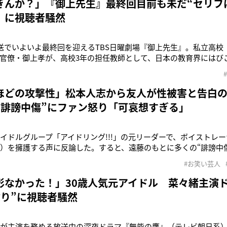
ぎんか？」『御上先生』最終回目前も未だ“セリフ
」に視聴者騒然
放送でいよいよ最終回を迎えるTBS日曜劇場『御上先生』。私立高
官僚・御上孝が、高校3年の担任教師として、日本の教育界にはび
。最終回の予告が公開されると、Xでは早くも“御上ロス”を訴える
る理由の一つに、豪華な出演陣の顔ぶれがあるだろう。主人公・御
じ、そのほかにも
ほどの攻撃性」松本人志から友人が性被害と告白
“誹謗中傷”にファン怒り「可哀想すぎる」
、アイドルグループ「アイドリング!!!」の元リーダーで、ボイストレ
1）を擁護する声に反論した。すると、遠藤のもとに多くの“誹謗中
の性加害疑惑が報じられた当時、《知らない人とお酒を飲むのが
#お笑い芸人
の会に誘われた事があり、もし断ってなかったら私も例の人に献上
遠藤。1
影なかった！」30歳人気元アイドル 菜々緒主演
ぶり”に視聴者騒然
）が主演を務める放送中の深夜ドラマ『無能の鷹』（テレビ朝日系）の