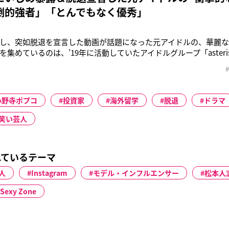
倒的強者」「とんでもなく優秀」
し、突如脱退を宣言した動画が話題になった元アイドルの、華麗
集めているのは、’19年に活動していたアイドルグループ「asterisk
プコ。小野寺を一躍有名にしたのが、舞台に私服で登場し「私、
めます」と宣言した’19年7月の動画だ。結成して一週間ほどにも
小野寺ポプコ
投資家
海外留学
脱退
ドラマ
笑い芸人
れているテーマ
人
Instagram
モデル・インフルエンサー
松本人
Sexy Zone