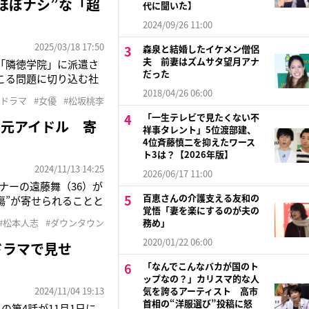
ほぼナシ”な「超
代に聞いた】
2024/09/26 11:00
2025/03/18 17:50
森泉と結婚したイケメン僧侶
夫 前妻はズムサタ望月アナ
校「隣徳学院」に派遣さ
だった
こる問題に切り込む社
声も多く上がるが、作
2018/04/26 06:00
#ドラマ
#女優
#松坂桃李
上を俳優の松坂桃李
「一生テレビで見たくない不
の元アイドル 寄
祥事タレント」5位渡部建、
4位斉藤慎二を抑えたワース
ト3は？【2026年版】
2024/11/13 14:25
2026/06/17 11:00
ーナーの遠藤舞（36）が
百恵さんの介護支える友和の
傷”が寄せられることと
覚悟「妻を楽にするのが夫の
楽しいと思えない隠な
#松本人志
#ダウンタウン
務め」
されてたという事》と
2020/01/22 06:00
ドラマで見せ
「なんでこんなバカが国のト
ップなの？」カリスマ的な人
2024/11/04 19:13
気を誇るアーティスト 高市
首相の“洋服選び”投稿に怒
第4話が11月1日に