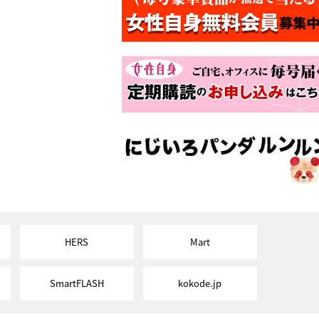
HERS
Mart
SmartFLASH
kokode.jp