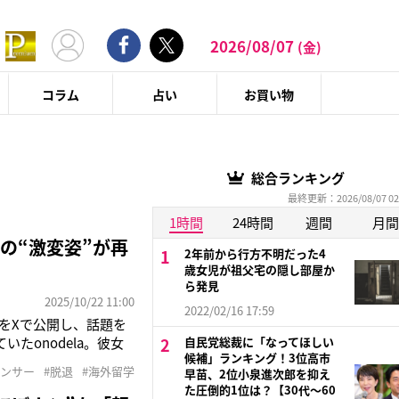
2026/08/07
(金)
コラム
占い
お買い物
総合ランキング
最終更新：2026/08/07 02
1時間
24時間
週間
月間
の“激変姿”が再
2年前から行方不明だった4
歳女児が祖父宅の隠し部屋か
ら発見
2025/10/22 11:00
2022/02/16 17:59
ーをXで公開し、話題を
たonodela。彼女
自民党総裁に「なってほしい
候補」ランキング！3位高市
画だ。結成して一週間ほ
エンサー
#脱退
#海外留学
早苗、2位小泉進次郎を抑え
かし、彼女はステージ
た圧倒的1位は？【30代〜60