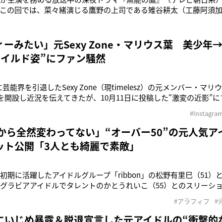
この回では、菜々緒演じる鷹野の上司である雉谷耕太（工藤阿須加
れる内容が放送されたのだが、この恋人役を演じた’元アイドル女
ている。その女優とは、10年にAKB48研究生として加入し、13年
ンバーと
ーみたい」元Sexy Zone・マリウス葉 美少年
ワイルド姿”にファン騒然
末に芸能界を引退したSexy Zone（現timelesz）の元メンバー・マ
ramを開設し近況を伝えてきたが、10月11日に投稿した“激変の近影
滞在しているマリウスは、《no walking only biking （歩行
#Instagra
は「アムステルダム」と表示されており、訪れた街の
前から全然変わってない」“オーバー50”の元人気
ット公開「3人とも綺麗で素敵」
成初期に活躍したアイドルグループ「ribbon」の松野有里巳（51）
元グラビアアイドルでタレントのかとうれいこ（55）とのスリーシ
。その変わらぬ美しさが話題となっている。ribbonは松野と佐藤愛子
#アラフィフ
#
なる3人組で、’89年12月に『リトル☆デイト』でCDデビュー。いっ
にいじめ暴露＆脱退宣言した元アイドルの“衝撃的