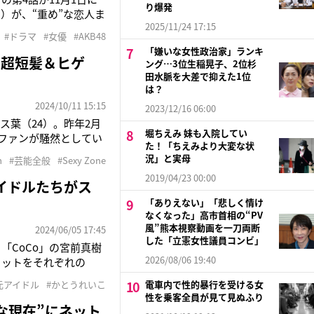
り爆発
）が、“重め”な恋人ま
2025/11/24 17:15
優”に視聴者から驚きの
#ドラマ
#女優
#AKB48
からの兼任を経て
「嫌いな女性政治家」ランキ
→超短髪＆ヒゲ
ング…3位生稲晃子、2位杉
田水脈を大差で抑えた1位
は？
2024/10/11 15:15
2023/12/16 06:00
リウス葉（24）。昨年2月
堀ちえみ 妹も入院してい
”にファンが騒然としてい
た！「ちえみより大変な状
禁止 自転車のみ）》とポス
況」と実母
m
#芸能全般
#Sexy Zone
2019/04/23 00:00
アイドルたちがス
「ありえない」「悲しく情け
なくなった」高市首相の“PV
風”熊本視察動画を一刀両断
2024/06/05 17:45
した「立憲女性議員コンビ」
と「CoCo」の宮前真樹
2026/08/06 19:40
ョットをそれぞれの
（50）、永作博美
元アイドル
#かとうれいこ
電車内で性的暴行を受ける女
ぽうのCoCoは宮前、大
性を乗客全員が見て見ぬふり
な現在”にネット