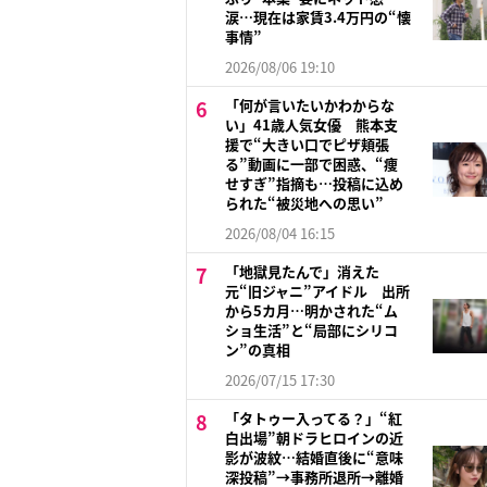
涙…現在は家賃3.4万円の“懐
事情”
2026/08/06 19:10
「何が言いたいかわからな
い」41歳人気女優 熊本支
援で“大きい口でピザ頬張
る”動画に一部で困惑、“痩
せすぎ”指摘も…投稿に込め
られた“被災地への思い”
2026/08/04 16:15
「地獄見たんで」消えた
元“旧ジャニ”アイドル 出所
から5カ月…明かされた“ム
ショ生活”と“局部にシリコ
ン”の真相
2026/07/15 17:30
「タトゥー入ってる？」“紅
白出場”朝ドラヒロインの近
影が波紋…結婚直後に“意味
深投稿”→事務所退所→離婚