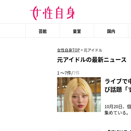
芸能
皇室
国内
女性自身TOP
>
元アイドル
元アイドルの最新ニュース
1 ～7件/
7件
ライブで
び話題「
10月20日
集めている。
を一躍有名に
どにもかかわ