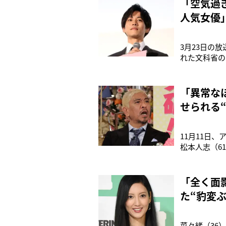
「空気過
人気女優
3月23日の
れた文科省の
会派ドラマだ
品が支持され
（36）が演
「異常な
せられる
11月11日
松本人志（6
なった。松本
人種だが昔例
投稿していた
「全く面
た“豹変
菜々緒（36