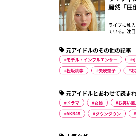
騒然「圧
ライブに乱入
ている。注目を
ー・小野寺ポ
のグループ辞
元アイドルのその他の記事
テージでは”
モデル・インフルエンサー
松坂桃李
矢吹奈子
お
元アイドルとあわせて読ま
ドラマ
女優
お笑い芸
AKB48
ダウンタウン