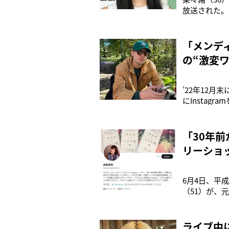
放送された。
みに振り回さ
声が寄せられ
NMB48のメ
「メンディ
の“激変
’22年12月
にInstag
る。現在海外に
ト。位置情報
「30年
リーショ
6月4日、平
（51）が、
SNSで公開
（53）から
野
ライブ中