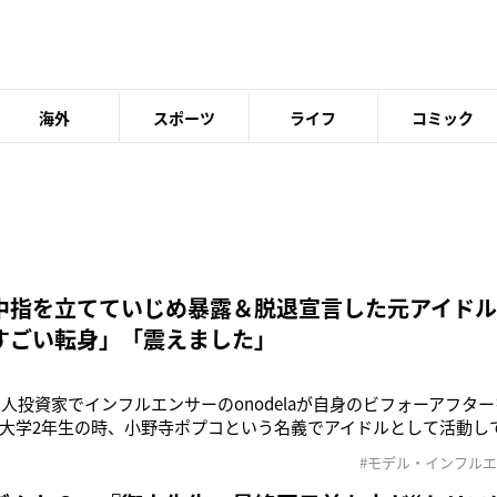
海外
スポーツ
ライフ
コミック
中指を立てていじめ暴露＆脱退宣言した元アイドル
すごい転身」「震えました」
、個人投資家でインフルエンサーのonodelaが自身のビフォーアフタ
大学2年生の時、小野寺ポプコという名義でアイドルとして活動してい
したのは、’19年7月にYouTubeでファンが公開したステージの動
#モデル・インフル
らず、onodelaはこの日のステージでは“欠席”とされていた。し