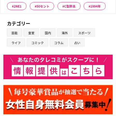
2NE1
50セント
C型肝炎
1994年
カテゴリー
芸能
皇室
国内
海外
スポーツ
ライフ
コミック
コラム
占い