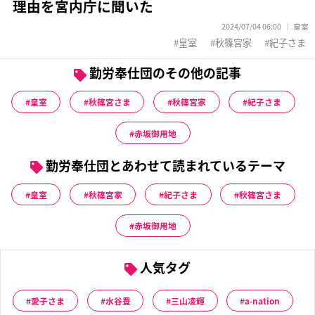
理由を宮内庁に聞いた
2024/07/04 06:00
皇室
皇室
秋篠宮家
紀子さま
勤労奉仕団のその他の記事
皇室
秋篠宮さま
秋篠宮家
紀子さま
赤坂御用地
勤労奉仕団とあわせて読まれているテーマ
皇室
秋篠宮家
紀子さま
秋篠宮さま
赤坂御用地
人気タグ
愛子さま
水谷豊
三山凌輝
a-nation