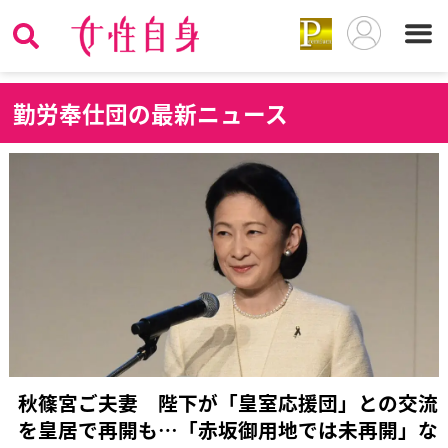
勤
労奉仕団の最新ニュース
秋篠宮ご夫妻 陛下が「皇室応援団」との交流
を皇居で再開も…「赤坂御用地では未再開」な