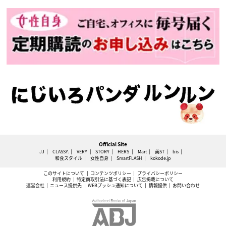
Official Site
JJ
CLASSY.
VERY
STORY
HERS
Mart
美ST
bis
和食スタイル
女性自身
SmartFLASH
kokode.jp
このサイトについて
コンテンツポリシー
プライバシーポリシー
利用規約
特定商取引法に基づく表記
広告掲載について
運営会社
ニュース提供先
WEBプッシュ通知について
情報提供
お問い合わせ